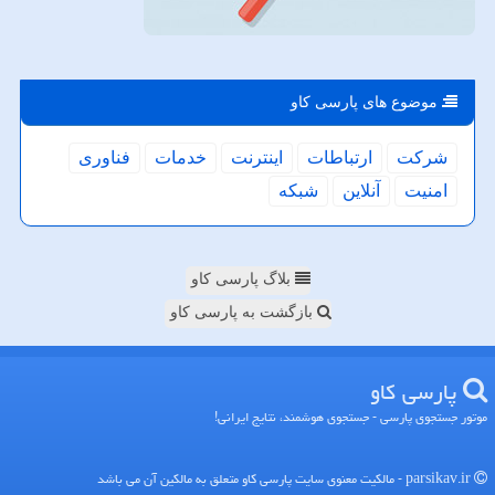
موضوع های پارسی كاو
شركت
ارتباطات
اینترنت
خدمات
فناوری
امنیت
آنلاین
شبكه
بلاگ پارسی کاو
بازگشت به پارسی کاو
پارسی كاو
موتور جستجوی پارسی - جستجوی هوشمند، نتایج ایرانی!
parsikav.ir - مالکیت معنوی سایت پارسی كاو متعلق به مالکین آن می باشد