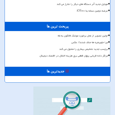
موبایل جدید آنر دستگاه های دیگر را شارژ می کند
عرضه دومین نسخه بتا iOS۲۷
پربحث ترین ها
اولین تصویر از محل برخورد موشک فالکون به ماه
چرا جلوپنجره ها حذف شدند؟، عکس
برچسب جدید تشخیص بیماری را متحول می کند
مراکز داده قربانی پنهان قطعی برق هزینه اختلال در اقتصاد دیجیتال
جدیدترین ها