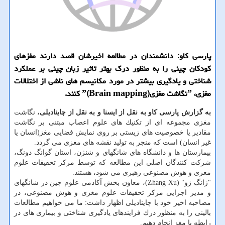
پارسی كاو: دانشمندان در مطالعه اخیرشان قصد دارند مغزهای
كودكان چینی را به منظور درك بهتر تاثیر زبان چینی بر عملكرد
شناختی و یادگیری بیشتر در مورد مكانیسم های ناشی از اختلالات
مغزی، ˮنگاشت مغزیˮ(Brain mapping) كنند.
به گزارش پارسی كاو به نقل از ایسنا و به نقل از چاینادیلی
، نگاشت
مغزی مجموعه ای از تكنیك های علوم اعصاب مبتنی بر نگاشت
مقادیر یا خصوصیت های زیستی بر روی نمایش فضایی مغز(انسان یا
غیر انسان) است كه منجر به تولید نقشه های مغزی می گردد.
بیمارستان ها و دانشگاه های شانگهای و شنژن، استان گوانگ دونگ،
شركت كنندگان اصلی این مطالعه كه توسط مركز تحقیقات علوم
مغزی و هوش مصنوعی رهبری می شود، هستند.
"ژانگ ژو" (Zhang Xu)، معاون بخش آكادمی علوم چین در شانگهای
و مدیر اجرایی مركز تحقیقات علوم مغزی و هوش مصنوعی، در
مصاحبه اخیر خود با چاینادیلی اظهار داشت: ما می خواهیم مطالعات
بالینی را به منظور درك فرایندهای یادگیری شناختی و بیماری های در
رابطه با مغز انجام دهیم.