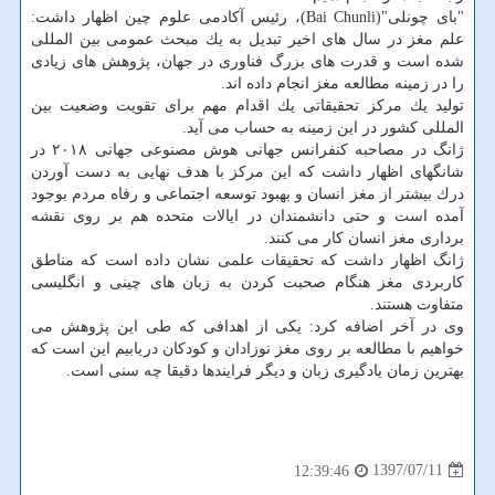
"بای چونلی"(Bai Chunli)، رئیس آكادمی علوم چین اظهار داشت:
علم مغز در سال های اخیر تبدیل به یك مبحث عمومی بین المللی
شده است و قدرت های بزرگ فناوری در جهان، پژوهش های زیادی
را در زمینه مطالعه مغز انجام داده اند.
تولید یك مركز تحقیقاتی یك اقدام مهم برای تقویت وضعیت بین
المللی كشور در این زمینه به حساب می آید.
ژانگ در مصاحبه كنفرانس جهانی هوش مصنوعی جهانی ۲۰۱۸ در
شانگهای اظهار داشت كه این مركز با هدف نهایی به دست آوردن
درك بیشتر از مغز انسان و بهبود توسعه اجتماعی و رفاه مردم بوجود
آمده است و حتی دانشمندان در ایالات متحده هم بر روی نقشه
برداری مغز انسان كار می كنند.
ژانگ اظهار داشت كه تحقیقات علمی نشان داده است كه مناطق
كاربردی مغز هنگام صحبت كردن به زبان های چینی و انگلیسی
متفاوت هستند.
وی در آخر اضافه كرد: یكی از اهدافی كه طی این پژوهش می
خواهیم با مطالعه بر روی مغز نوزادان و كودكان دریابیم این است كه
بهترین زمان یادگیری زبان و دیگر فرایندها دقیقا چه سنی است.
1397/07/11
12:39:46