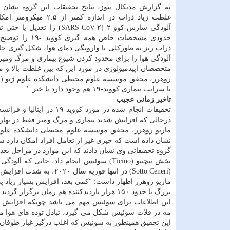
به گزارش مدیکال نیوز، نتایج تحقیقات این گروه نشان 
غلظت زیاد ذرات در اندازه کمتر از 
آلودگی سارس-کوو-۲ (SARS-CoV-۲) را تعد
حدودی مشخصات خاص همه گیر
ذرات ریز به طورکلی با وارونگی دمای هوا، شکل گیری حالت 
آلودگی هوا را برای محدود کردن شیوع بیماری و مرگ ومیر 
متخصصان اپیدمیولوژی در مورد این که بین غلظت بالا و مح
با سرایت بیماری کووید-۱۹ هم وجود دارد یا خیر. "
تاخیر زمانی عجیب
درحالی که افزایش شدید بیماری و مرگ ومیر فقط در بهار سال ۲۰۲۰ در پاریس و لندن ثبت 
نشان داده است که چیزی غیر از تعامل افراد امکان دار
گروه تحقیقاتی وی نشان دادند که این موارد در مراحل بع
(Sotto Ceneri) در انتها فوریه سال ۲۰۲۰، به شدت افزایش یافت.
بزرگ با حدود ۱۵۰ هزار بازدیدکننده هم زمان برگزار گردید که شاید تأثیر اضافی بر انتشار ویروس داشت. "
این اطلاعات برای سوئیس مهم می باشد چونکه افزایش 
مه در فلات سوئیس شکل می گیرد، تبادل توده های هوا م
این تحقیق همینطور به سوئیس که اغلب درگیر غبار طوف