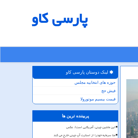
پارسی كاو
لینک دوستان پارسی كاو
حوزه های انتخابیه مجلس
فیش حج
قیمت بیسیم موتورولا
پربیننده ترین ها
این ماشین چینی، آمریکایی است!، عکس
متا سرمایه خودرا از استارت آپ چینی خارج می کند