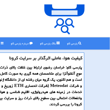
پارسی کاو
بلاگ پارسی كاو
درباره پارسی كاو
ر
كیفیت هوا، عاملی اثرگذار بر سرایت كرونا
پارسی كاو: خراسان رضوی ارتباط بین غلظت بالای ذرا
موج آنفلوآنزا برای متخصصان همه گیری به صورت كامل
و شركت Meteodat (شركت ا
خدمات در زمینه های هیدرولوژی، اقلیم شناسی و هوا
وانفعالات احتمالی بین سطوح بالای ذرات ریز و سرایت ب
كرونا را بررسی كردند.