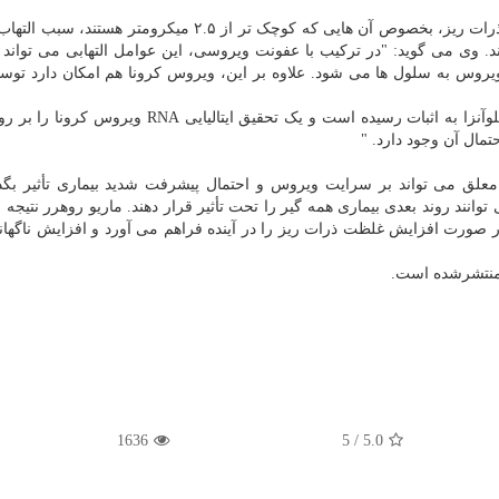
گروه تحقیقاتی سوئیس نشان داده است که غلظت شدید ذرات ریز، بخصوص آن هایی که کوچک تر از ۲.۵ میکرومت
 وی می گوید: "در ترکیب با عفونت ویروسی، این عوامل التهابی می تواند 
روس به سلول ها می شود. علاوه بر این، ویروس کرونا هم امکان دارد تو
روهرر اضافه می کند: "این مبحث پیش ازاین در مورد آنفلوآنزا به اثبات رسیده است و یک تحقیق ایتالی
احتمال آن وجود دارد. "
 معلق می تواند بر سرایت ویروس و احتمال پیشرفت شدید بیماری تأثیر بگذا
انند روند بعدی بیماری همه گیر را تحت تأثیر قرار دهند. ماریو روهرر نتیجه 
 در صورت افزایش غلظت ذرات ریز را در آینده فراهم می آورد و افزایش ناگها
1636
/ 5
5.0