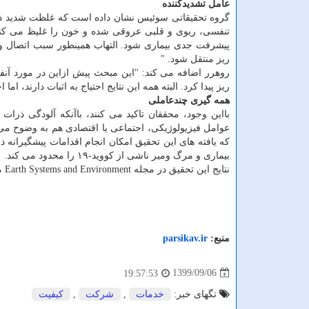
عامل تشدیدکننده
تنفسی، ریوی و قلبی عروقی شده و خون را غلیظ می کند.
پیشرفت جدی بیماری شود. التهاب همینطور سبب اتصال وی
ریز منتقل شود. "
ریز پیدا کرد. البته همه این نتایج احتیاج به اثبات دارند، اما 
همه گیری چندعاملی
بااین وجود، محققان تاکید می کنند، باآنکه آلودگی ذرات
عوامل فیزیولوژیکی، اجتماعی یا اقتصادی هم به وضوح می تو
که یافته های این تحقیق امکان انجام اقدامات پیشگیرانه
بیماری و مرگ ومیر ناشی از کووید-۱۹ را محدود می کند.
نتایج این تحقیق در مجله Earth Systems and Environment منتشرشده است.
منبع:
parsikav.ir
1399/09/06
19:57:53
تگهای خبر:
خدمات
,
شركت
,
كیفیت