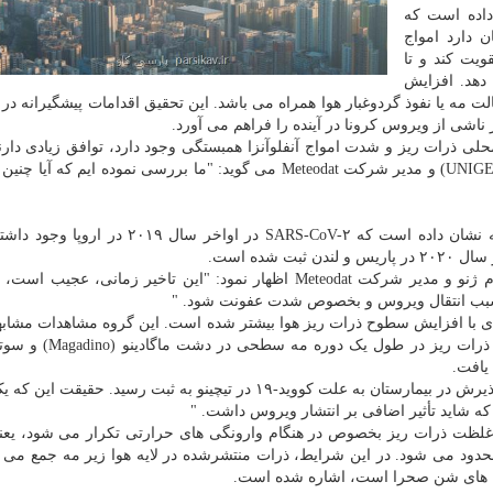
داده است که
۲.۵ میکرومتر امکان دارد امواج
یل یا حتی تقویت کند و تا
ی کووید -۱۹ را توضیح دهد. افزایش
مه یا نفوذ گردوغبار هوا همراه می باشد. این تحقیق اقدامات پیشگیرانه در ر
ناشی از ویروس کرونا در آینده را فراهم می آورد.
لی ذرات ریز و شدت امواج آنفلوآنزا همبستگی وجود دارد، توافق زیادی دارند
روهرر، محقق موسسه علوم محیطی دانشکده علوم ژنو (UNIGE) و مدیر شرکت Meteodat می گوید: "ما بررسی نموده ایم 
تحقیقات انجام شده در مورد کووید-۱۹ در ایتالیا و فرانسه نشان داده است که SARS-CoV-۲ در اوا
شده است.
ماریو روهرر، محقق موسسه علوم محیطی دانشکده علوم ژنو و مدیر شرکت Meteodat اظهار نمود: "این تاخیر زمانی،
د سبب انتقال ویروس و بخصوص شدت عفونت شود. "
دی با افزایش سطوح ذرات ریز هوا بیشتر شده است. این گروه مشاهدات مشابه
بخش تیچینو (Ticino) سوئیس انجام داد، جایی که آلودگی ذرات ری
ماریو روهرر اظهار داشت: "کمی بعد، افزایش بسیار زیاد پذیرش در بیمارستان به علت کووید-۱۹ در تیچینو به ثبت رسید. 
غلظت ذرات ریز بخصوص در هنگام وارونگی های حرارتی تکرار می شود، یعن
حدود می شود. در این شرایط، ذرات منتشرشده در لایه هوا زیر مه جمع می 
ان های شن صحرا است، اشاره شده است.