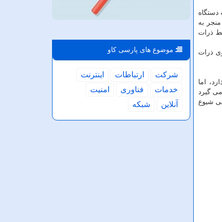
ر هستند، سبب التهاب دستگاه
منجر به
سط ذرات
موضوع های پارسی كاو
ایی RNA ویروس کرونا را بر روی ذرات
شركت
ارتباطات
اینترنت
رد، اما
خدمات
فناوری
امنیت
می گیرد
نی شیوع
آنلاین
شبكه