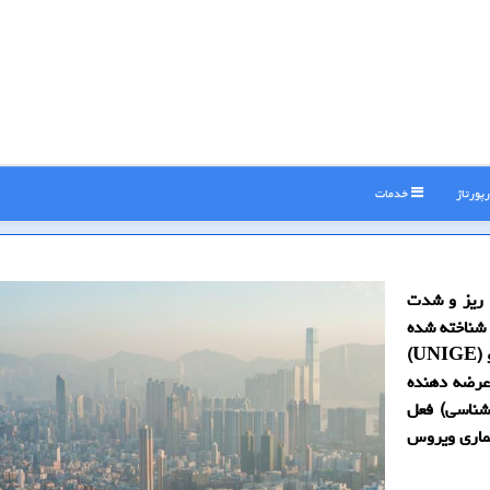
پورتاژ
خدمات
ت ریز و شدت
 شناخته شده
است و هم اكنون، یك گروه میان رشته ای از دانشگاه ژنو (UNIGE)
نحصاری ETH زوریخ و عرضه دهنده
شناسی) فعل
یماری ویروس