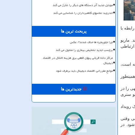
موبایل جدید آنر دستگاه های دیگر را شارژ می کند
اندروید تماسهای کلاهبرداران را شناسایی می کند
ابطه با
پربحث ترین ها
. ماریو
چرا جلوپنجره ها حذف شدند؟، عکس
که آیا چنین ارتباطی
برچسب جدید تشخیص بیماری را متحول می کند
مراکز داده قربانی پنهان قطعی برق هزینه اختلال در اقتصاد
دیجیتال
خر سال ۲۰۱۹ در اروپا وجود داشته است،
موانع مقرراتی اقتصاد دیجیتال باید برطرف شود
 عجیب است، همینطور
ی را در
جدیدترین ها
ز در طول یک دوره مه سطحی در دشت ماگادینو (Magadino) و سوتو سنری
حقیقت این که یک رویداد
ی وقتی
شود. در