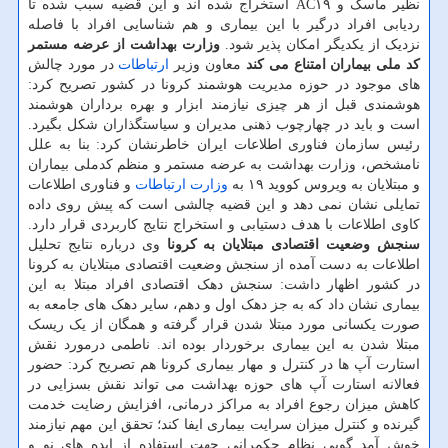
نظیر ماسک و AC۱۹ استخراج شده اند و این قضیه سبب شده تا
ردیابی افراد درگیر با این بیماری و هم شناسایی افراد با فاصله
نزدیک از یکدیگر امکان پذیر شود.
وزارت بهداشت از عرضه مستمر
کد ملی بیماران امتناع می کند
معاون وزیر
ارتباطات
در مورد چالش
های موجود در حوزه مدیریت هوشمند کرونا در کشور تصریح کرد:
هوشمندی قبل از هر چیزی نیازمند ابزار و بهره برداران هوشمند
است و باید در چهارچوب ذهنی مدیران و سیاستگذاران شکل بگیرد.
رئیس سازمان فناوری اطلاعات ایران خاطرنشان کرد: بنا به علل
نامشخص، وزارت بهداشت به عرضه مستمر و منظم کدملی بیماران
و مبتلایان به ویروس کووید ۱۹ به
وزارت ارتباطات
و فناوری اطلاعات
تمایلی نشان نمی دهد و این قضیه چالشی است که پیش روی داده
کاوی اطلاعات با هدف دستیابی و استخراج نتایج کاربردی قرار دارد.
سنجش وضعیت اقتصادی مبتلایان به کرونا
وی درباره نتایج تحلیل
اطلاعات به دست آمده از سنجش وضعیت اقتصادی مبتلایان به کرونا
در کشور اظهار داشت: سنجش دهک اقتصادی افراد مبتلا به این
بیماری نشان داد که به جز دهک اول و دهم، سایر دهک های جامعه به
صورت یکسانی مورد مبتلا شدن قرار گرفته­­ و همگان از یک ریسک
مبتلا شدن به این بیماری برخوردار بوده اند. ناطمی درمورد نقش
استارت آپ ها در کنترل و مهار بیماری کرونا هم تصریح کرد: حضور
فعالانه استارت آپ های حوزه بهداشت می تواند نقش بسزایی در
کاهش میزان رجوع افراد به مراکز درمانی، افزایش رضایت خدمت
گیرنده و کنترل میزان سرایت بیماری ایفا کند؛ تحقق این مهم نیازمند
خوش آمد گویی نظام حکمرانی جهت استفاده از ایده های نو و