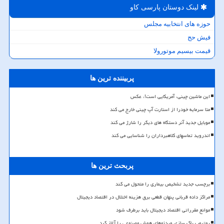
لینک دوستان پارسی كاو
حوزه های انتخابیه مجلس
فیش حج
قیمت بیسیم موتورولا
پربیننده ترین ها
این ماشین چینی، آمریکایی است!، عکس
متا سرمایه خودرا از استارت آپ چینی خارج می کند
موبایل جدید آنر دستگاه های دیگر را شارژ می کند
اندروید تماسهای کلاهبرداران را شناسایی می کند
پربحث ترین ها
برچسب جدید تشخیص بیماری را متحول می کند
مراکز داده قربانی پنهان قطعی برق هزینه اختلال در اقتصاد دیجیتال
موانع مقرراتی اقتصاد دیجیتال باید برطرف شود
یوتیوب پاک سازی ویدئوهای هوش مصنوعی را آغاز کرد