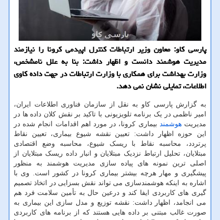
پارسی كاو: معاون وزیر ارتباطات كنترل اپیدمی كرونا را نیازمند
مدیریت هوشمند دانست و اظهار داشت: بنا به علل نامشخص،
وزارت بهداشت برای همكاری با وزارت ارتباطات در جهت داده كاوی
اطلاعات، تمایلی نشان نمی دهد.
به گزارش پارسی کاو به نقل از سازمان فناوری اطلاعات ایران،
امیر ناظمی در یک برنامه تلویزیونی با تاکید بر نقش کلان داده ها در
مدیریت
هوشمند
بیماری کرونا، در مورد اهم اقدامات انجام شده در
این حوزه اظهار داشت: تعیین نقشه شیوع بیماری، تعیین نقاط
پرتردد، محاسبه نقاط با ریسک شیوع، محاسبه وضع اقتصادی
مبتلایان، تحلیل ارتباط نزدیک مبتلایان و انبار داده ریسک مبتلایان از
اصلی ترین نمونه های پیاده سازی مدیریت هوشمند به منظور
پیشگیری و مهار هرچه بیشتر بیماری کرونا در کشور است. وی با
اشاره به اینکه هوشمندسازی می تواند نقش بسزایی در اتخاذ تصمیم
گیری های کاربردی ایفا کند و درعین حال به تأمین سلامت فرد هم
می انجامد، اظهار داشت: نقشه توزیع و مدل سازی این بیماری به
صورت غالب مبتنی بر داده هایی هستند که از برنامه های کاربردی