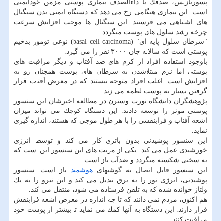
پسوریازیس، صدفك یا داءالصدف بیماری پوستی مزمن خودایمنی
است. این بیماری هنگامی رخ می دهد كه دستگاه ایمنی بدن سیگنال
های اشتباهی می فرستند. این سیگنال ها موجب افزایش سرعت
چرخه رشد سلول های پوست میگردد.
"سرطان سلول پایه ای" (basal cell carcinoma) نوعی تومور بدخیم
پوستی است كه سالانه جان ۳۰۰۰ نفر را می گیرد.
باوجود استفاده افراد از كرم های ضد آفتاب و دیگر مراقبت های
پوستی اما نرم مبتلاشدن به سرطان های پوست همچنان رو به
افزایش است. اغلب افراد متوجه نیستند كه در معرض آفتاب قرار
گرفتن بسیار به پوست لطمه می زند.
پژوهشگران دانشگاه نورت وسترن در مطالعه اخیرشان این سنسور
پوستی موثر را توسعه دادند. این دستگاه كوچك می تواند میزان
اشعه آفتاب و فرابنفشی را با هر طول موجی كه هستند، اندازه گیری
نماید.
این سنسور پوشیدنی بدون باتری كار می كند و توسط انرژی
خورشیدی عمل می كند. یكی از مزیت های این سنسور این است كه
به سختی شكسته میگردد و ضدآب باز است.
این سنسور قابل اتصال به گوشیهای
هوشمند
باز است. سنسور
پوشیدنی، انرژی نور را به برق تبدیل می كند و این نیرو را به یك
ولتاژ خوانده شده كه به تلفن فرستاده می شود، منتقل می كند.
هم اكنون، مردم نمی دانند كه تا چه اندازه در معرض اشعه فرابنفش
قرار دارند. این دستگاه به آنها كمك می نماید تا بیشتر از پوست خود
مراقبت كنند.