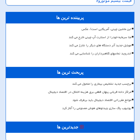
قیمت بیسیم موتورولا
پربیننده ترین ها
این ماشین چینی، آمریکایی است!، عکس
متا سرمایه خودرا از استارت آپ چینی خارج می کند
موبایل جدید آنر دستگاه های دیگر را شارژ می کند
اندروید تماسهای کلاهبرداران را شناسایی می کند
پربحث ترین ها
برچسب جدید تشخیص بیماری را متحول می کند
مراکز داده قربانی پنهان قطعی برق هزینه اختلال در اقتصاد دیجیتال
موانع مقرراتی اقتصاد دیجیتال باید برطرف شود
یوتیوب پاک سازی ویدئوهای هوش مصنوعی را آغاز کرد
جدیدترین ها