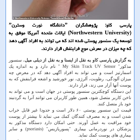
پارسی كاو: پژوهشگران ˮدانشگاه نورت وسترنˮ
(Northwestern University) ایالات متحده آمریكا موفق به
توسعه یك سنسور پوستی شده اند كه می تواند به افراد آگهی دهد
كه چه میزان در معرض موج فرابنفش قرار دارند.
به گزارش پارسی كاو به نقل از ایسنا و به نقل از دیلی میل
، سنسور
مذكور" My Skin Track UV Sensor " نام دارد و به اندازه یك
اسمارتیز است و می تواند به افراد آگهی دهد كه در معرض چه
میزان آلودگی، رطوبت، آلرژی، نور خورشید و اشعه فرابنفش كه به
پوست آنها آزار می زند، قرار دارند.
این دستگاه كوچكترین سنسور پوستی در جهان است و می تواند به
ناخن كاربر متصل شود، همین طور كاربران می توانند آنرا به گردنبند
خود باز متصل كنند.
قیمت این سنسور پوستی ۶۰ دلار است و حدودا غیر قابل خراب
شدن است و به مصرف كنندگان كمك می نماید تا بیشتر از پوست
خود مراقبت به عمل آورند. حتی امكان دارد دستگاه مذكور به
پزشكان در نوردرمانی بیماری "پسوریازیس" (psoriasis) و سایر
بیماری های پوست كمك نماید.