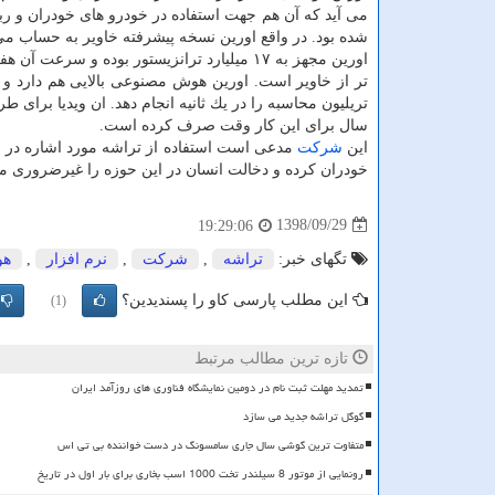
می آید كه آن هم جهت استفاده در خودرو های خودران و ر
شده بود. در واقع اورین نسخه پیشرفته خاویر به حساب می 
اورین مجهز به ۱۷ میلیارد ترانزیستور بوده و سرعت 
تریلیون محاسبه را در یك ثانیه انجام دهد. ان ویدیا برای 
سال برای این كار وقت صرف كرده است.
این
شركت
مدعی است استفاده از تراشه مورد اشاره در خو
خودران كرده و دخالت انسان در این حوزه را غیرضروری م
1398/09/29
19:29:06
تگهای خبر:
تراشه
,
شركت
,
نرم افزار
,
هو
این مطلب پارسی کاو را پسندیدین؟
(1)
تازه ترین مطالب مرتبط
تمدید مهلت ثبت نام در دومین نمایشگاه فناوری های روزآمد ایران
گوگل تراشه جدید می سازد
متفاوت ترین گوشی سال جاری سامسونگ در دست خواننده بی تی اس
رونمایی از موتور 8 سیلندر تخت 1000 اسب بخاری برای بار اول در تاریخ