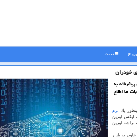
پورتاژ
خدمات
ی خودران
 پیشرفته به
ات ها اطلاع
ینطور یك
نرم
ایكس اورین
 تراشه اورین
اویر به بازار