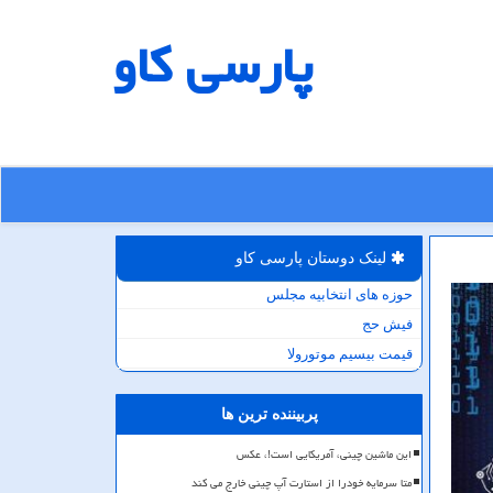
پارسی كاو
لینک دوستان پارسی كاو
حوزه های انتخابیه مجلس
فیش حج
قیمت بیسیم موتورولا
پربیننده ترین ها
این ماشین چینی، آمریکایی است!، عکس
متا سرمایه خودرا از استارت آپ چینی خارج می کند