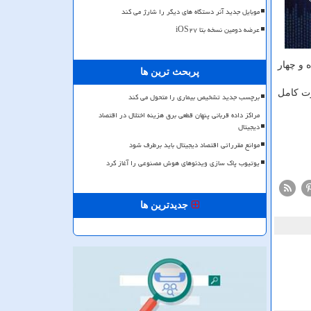
موبایل جدید آنر دستگاه های دیگر را شارژ می کند
عرضه دومین نسخه بتا iOS۲۷
 و چهار
پربحث ترین ها
رت كامل
برچسب جدید تشخیص بیماری را متحول می کند
مراکز داده قربانی پنهان قطعی برق هزینه اختلال در اقتصاد
دیجیتال
موانع مقرراتی اقتصاد دیجیتال باید برطرف شود
یوتیوب پاک سازی ویدئوهای هوش مصنوعی را آغاز کرد
جدیدترین ها