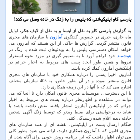
پارسی كاو اپلیكیشنی كه پلیس را به زنگ در خانه وصل می كند!
به گزارش پارسی كاو به نقل از ایسنا و به نقل از لایف هكر
، اوایل
ماه جاری، خبری در خصوص گفتگوی
آمازون
با سازمان های مجری
قانون منتشر گردید. گزارش ها حاكی از این هستند كه آمازون می
خواهد امكان دسترسی پلیس را به ویدئوهای ثبت شده با زنگ در
هوشمند
خود فراهم آورد تا به تصمیم گیری در مورد نحوه استقرار
نیروها و همین طور ایجاد پست های مربوط به اخبار جرائم در
اپلیكیشن آمازون كمك كرده باشد.
آمازون اخیرا پستی را درباره همكاری خود با سازمان های مجری
قانون منتشر نموده و در آن بطور خاص، به 405 سازمان مختلف
اشاره می كند كه با آنها در این زمینه همكاری دارد.
با این دسترسی، موسسات مجری قانون امكان دارد تا آنجا كه می
توانند در مشاهده و اظهارنظر درباره پست های مربوط به اخبار
جرائم كه در اپلیكیشن آمازون انتشار یافته، نقش داشته باشند یا
شاید به درخواستی برای ضبط ویدئو كه توسط زنگ آگهی شخص
حادثه دیده اعلام شده رسیدگی كنند.
هنگام ارسال پست در اپلیكیشن، نقشه ای از همه سازمان های
مجری قانون كه با آمازون همكاری دارند، ارائه می شود. بطور كلی
می توان اظهار داشت كه این برنامه، روش خوبی برای آگاه شدن از