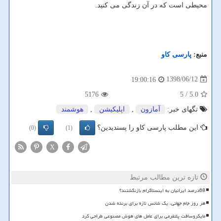
محیطی است كه در آن زندگی می كنید.
منبع:
پارسی كاو
1398/06/12
19:00:16
5176
/ 5
5.0
تگهای خبر:
آمازون
,
اپلیكیشن
,
هوشمند
این مطلب پارسی کاو را پسندیدین؟
(0)
(1)
X
تازه ترین مطالب مرتبط
68درصد ایرانیان به اینستاگرام بازنگشتند؟
هر روز جام جهانی، یک شانس تازه برای برنده شدن
مایکروسافت پلتفرمی برای عامل های هوش مصنوعی طراحی کرد