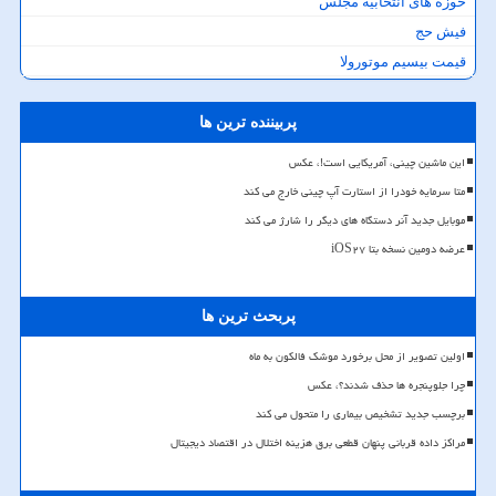
حوزه های انتخابیه مجلس
فیش حج
قیمت بیسیم موتورولا
پربیننده ترین ها
این ماشین چینی، آمریکایی است!، عکس
متا سرمایه خودرا از استارت آپ چینی خارج می کند
موبایل جدید آنر دستگاه های دیگر را شارژ می کند
عرضه دومین نسخه بتا iOS۲۷
پربحث ترین ها
اولین تصویر از محل برخورد موشک فالکون به ماه
چرا جلوپنجره ها حذف شدند؟، عکس
برچسب جدید تشخیص بیماری را متحول می کند
مراکز داده قربانی پنهان قطعی برق هزینه اختلال در اقتصاد دیجیتال