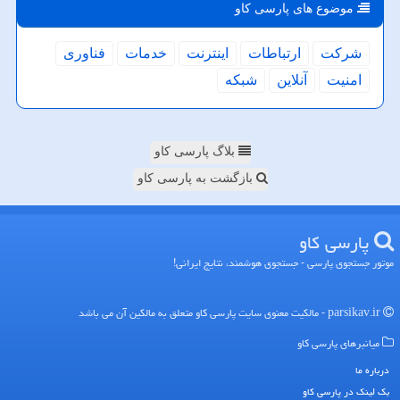
موضوع های پارسی كاو
شركت
ارتباطات
اینترنت
خدمات
فناوری
امنیت
آنلاین
شبكه
بلاگ پارسی کاو
بازگشت به پارسی کاو
پارسی كاو
موتور جستجوی پارسی - جستجوی هوشمند، نتایج ایرانی!
parsikav.ir - مالکیت معنوی سایت پارسی كاو متعلق به مالکین آن می باشد
میانبرهای پارسی كاو
درباره ما
بک لینک در پارسی كاو