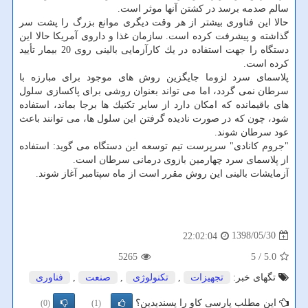
سالم صدمه برسد در كشتن آنها موثر است.
حالا این فناوری بیشتر از هر وقت دیگری موانع بزرگ را پشت سر
گذاشته و پیشرفت كرده است. سازمان غذا و داروی آمریكا حالا این
دستگاه را جهت استفاده در یك كارآزمایی بالینی روی 20 بیمار تأیید
كرده است.
پلاسمای سرد لزوما جایگزین روش های موجود برای مبارزه با
سرطان نمی گردد، اما می تواند بعنوان روشی برای پاكسازی سلول
های باقیمانده كه امكان دارد از سایر تكنیك ها برجا بماند، استفاده
شود، چون كه در صورت نادیده گرفتن این سلول ها، می توانند باعث
عود سرطان شوند.
"جروم كانادی" سرپرست تیم توسعه این دستگاه می گوید: استفاده
از پلاسمای سرد چهارمین بازوی درمانی سرطان است.
آزمایشات بالینی این روش مقرر است از ماه سپتامبر آغاز شوند.
1398/05/30
22:02:04
5265
/ 5
5.0
تگهای خبر:
تجهیزات
,
تكنولوژی
,
صنعت
,
فناوری
این مطلب پارسی کاو را پسندیدین؟
(0)
(1)