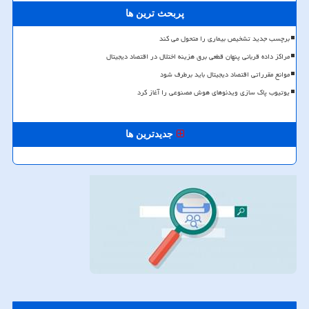
پربحث ترین ها
برچسب جدید تشخیص بیماری را متحول می کند
مراکز داده قربانی پنهان قطعی برق هزینه اختلال در اقتصاد دیجیتال
موانع مقرراتی اقتصاد دیجیتال باید برطرف شود
یوتیوب پاک سازی ویدئوهای هوش مصنوعی را آغاز کرد
جدیدترین ها