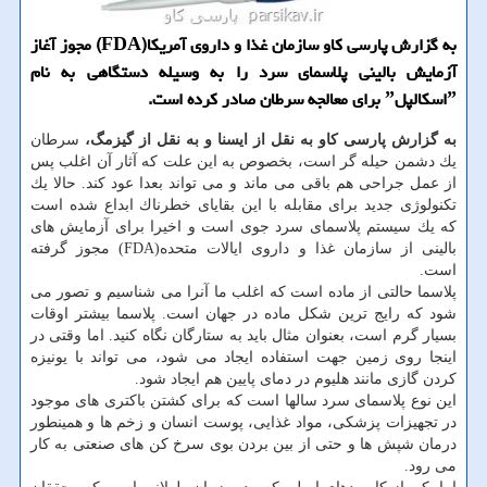
به گزارش پارسی كاو سازمان غذا و داروی آمریكا(FDA) مجوز آغاز
آزمایش بالینی پلاسمای سرد را به وسیله دستگاهی به نام
ˮاسكالپلˮ برای معالجه سرطان صادر كرده است.
به گزارش پارسی كاو به نقل از ایسنا و به نقل از گیزمگ،
سرطان
یك دشمن حیله گر است، بخصوص به این علت كه آثار آن اغلب پس
از عمل جراحی هم باقی می ماند و می تواند بعدا عود كند. حالا یك
تكنولوژی جدید برای مقابله با این بقایای خطرناك ابداع شده است
كه یك سیستم پلاسمای سرد جوی است و اخیرا برای آزمایش های
بالینی از سازمان غذا و داروی ایالات متحده(FDA) مجوز گرفته
است.
پلاسما حالتی از ماده است كه اغلب ما آنرا می شناسیم و تصور می
شود كه رایج ترین شكل ماده در جهان است. پلاسما بیشتر اوقات
بسیار گرم است، بعنوان مثال باید به ستارگان نگاه كنید. اما وقتی در
اینجا روی زمین جهت استفاده ایجاد می شود، می تواند با یونیزه
كردن گازی مانند هلیوم در دمای پایین هم ایجاد شود.
این نوع پلاسمای سرد سالها است كه برای كشتن باكتری های موجود
در تجهیزات پزشكی، مواد غذایی، پوست انسان و زخم ها و همینطور
درمان شپش ها و حتی از بین بردن بوی سرخ كن های صنعتی به كار
می رود.