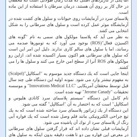
اما یكی از كاربردهای اصلی كه مدت زمان طولانی است كه محققان
در حال كار بر روی آن هستند، درمان سرطان با استفاده از این ماده
است.
پلاسمای سرد در آزمایشات روی حیوانات و سلول های كشت شده در
آزمایشگاه موثر عمل كرده است و سلول های سرطانی را به شكل
انتخابی می كشد.
به نظر می آید كه پلاسما مولكول های سمی به نام "گونه های
اكسیژن فعال"(ROS) بوجود می آورد كه به تومورها صدمه می
رسانند، اما با سلول های سالم كاری ندارند. دلیل این امر این است
كه سلول های سرطانی هم اكنون بسیار اكسیده شده اند، ازاین رو
مولكول های ROS آنرا از سطح امن خارج می كنند و سلول ها را می
كشند.
اینجا جایی است كه یك دستگاه جدید موسوم به "اسكالپل"(Scalpel)
به مفهوم نیشتر وارد می شود. نمونه اولیه این دستگاه طی چند سال
قبل توسط محققان آمریكایی "Innovations Medical LLC" و موسسه
تحقیقات "Jerome Canady" تهیه شده است.
نام كامل این دستگاه "سیستم پلاسمای سرد كانادی هلیوس و
اسكالپل" است كه به اختصار به آن "اسكالپل" گفته می شود.
این دستگاه از یك ژنراتور پلاسمای سرد ساخته شده است كه به یك
تیغ جراحی الكترونیكی مانند قلم وصل شده است كه یك فواره آبی
رنگ از پلاسمای سرد از نوك آن پاشیده می شود.
آزمایشات قبلی نشان داده اند كه قرار گرفتن سلول های سرطانی
در معرض این فواره بین دو تا هفت دقیقه بدون اینكه به سلول های