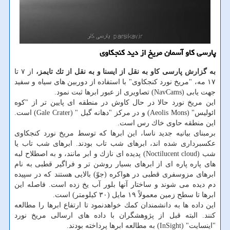
پارسی كاو آسمان مریخ از دید كنجكاوی
به گزارش پارسی كاو به نقل از ایسنا و به نقل از تك تایمز،
از ۷ تا
۱۷ مه، "مریخ نورد كنجكاوی" با استفاده از دوربین های سیاه و سفید
جهت یابی (NavCams) تصاویری از عبور ابرها ثبت نمود.
این مریخ نورد حالا در حال كاوش در منطقه ای پایین تر از "كوه
ائولیس" (Aeolis Mons) و در مركز "دهانه گیل " (Gale Crater) است.
این منطقه حاوی خاك رس است.
برمبنای بیانیه جدید ناسا، این ابرها كه توسط مریخ نورد كنجكاوی
عكسبرداری شده اند، ابرهای شب تاب بودند. ابرهای شب تاب یا
شب (Noctilucent cloud) پدیده ای نازك و ابر مانند، و به اصطلاح لبه
های پاره پاره ای از ابرهای بسیار روشن تر و فراگیر قطبی به نام
ابرهای مزوسفری قطبی در هواكره (جوّ) بالایی هستند كه در سپیده
دم دیده می شوند و ساختار آنها بلور آب یخ زده است. فاصله این
ابرها تا سطح زمین معمولاً ۱۹ مایل (۳۰ كیلومتر) است.
این داده ها به دانشمندان كمك خواهدنمود تا ارتفاع ابرها را مطالعه
كنند. البته قبل از پژوهشگران با داده های ارسالی مریخ نورد
"اینسایت" (InSight) به مطالعه ابرها پرداخته بودند.