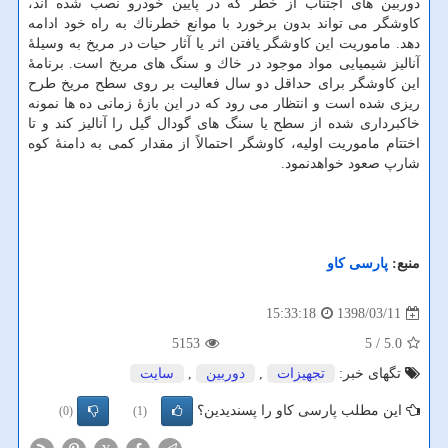
دوربین های اجتناب از خطر كه در پایین خودرو نصب شده اند،
كاوشگر می تواند بدون برخورد با موانع خطرناك به راه خود ادامه
دهد. ماموریت این كاوشگر یافتن اثر یا آثار حیات در مریخ به وسیلهٔ
آنالیز شیمیایی مواد موجود در خاك و سنگ های مریخ است. برنامهٔ
این كاوشگر برای حداقل دو سال فعالیت بر روی سطح مریخ طرح
ریزی شده است و انتظار می رود كه در این بازهٔ زمانی ده ها نمونه
خاكبرداری شده از سطح یا سنگ های گودال گیل را آنالیز كند و تا
اختتام ماموریت اولیه، كاوشگر احتمالاً از مقدار كمی به دامنهٔ كوه
شارپ صعود خواهدنمود.
منبع:
پارسی كاو
1398/03/11
15:33:18
5153
/ 5
5.0
تگهای خبر:
تجهیزات
,
دوربین
,
سایت
این مطلب پارسی کاو را پسندیدین؟
(0)
(1)