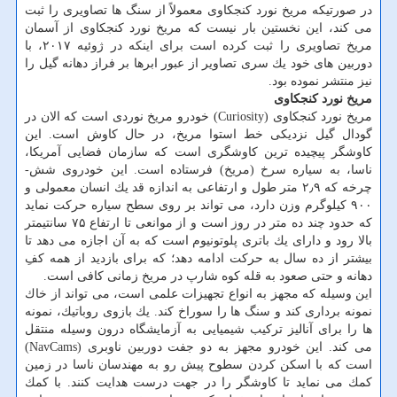
در صورتیكه مریخ نورد كنجكاوی معمولاً از سنگ ها تصاویری را ثبت
می كند، این نخستین بار نیست كه مریخ نورد كنجكاوی از آسمان
مریخ تصاویری را ثبت كرده است برای اینكه در ژوئیه ۲۰۱۷، با
دوربین های خود یك سری تصاویر از عبور ابرها بر فراز دهانه گیل را
نیز منتشر نموده بود.
مریخ نورد كنجكاوی
مریخ نورد كنجكاوی (Curiosity) خودرو مریخ نوردی است كه الان در
گودال گیل نزدیكی خط استوا مریخ، در حال كاوش است. این
كاوشگر پیچیده ترین كاوشگری است كه سازمان فضایی آمریكا،
ناسا، به سیاره سرخ (مریخ) فرستاده است. این خودروی شش-
چرخه كه ۲٫۹ متر طول و ارتفاعی به اندازه قد یك انسان معمولی و
۹۰۰ كیلوگرم وزن دارد، می تواند بر روی سطح سیاره حركت نماید
كه حدود چند ده متر در روز است و از موانعی تا ارتفاع ۷۵ سانتیمتر
بالا رود و دارای یك باتری پلوتونیوم است كه به آن اجازه می دهد تا
بیشتر از ده سال به حركت ادامه دهد؛ كه برای بازدید از همه كفِ
دهانه و حتی صعود به قله كوه شارپ در مریخ زمانی كافی است.
این وسیله كه مجهز به انواع تجهیزات علمی است، می تواند از خاك
نمونه برداری كند و سنگ ها را سوراخ كند. یك بازوی روباتیك، نمونه
ها را برای آنالیز تركیب شیمیایی به آزمایشگاه درون وسیله منتقل
می كند. این خودرو مجهز به دو جفت دوربین ناوبری (NavCams)
است كه با اسكن كردن سطوح پیش رو به مهندسان ناسا در زمین
كمك می نماید تا كاوشگر را در جهت درست هدایت كنند. با كمك