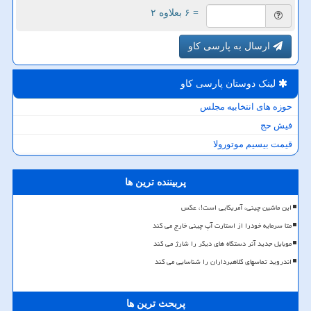
= ۶ بعلاوه ۲
ارسال به پارسی کاو
لینک دوستان پارسی كاو
حوزه های انتخابیه مجلس
فیش حج
قیمت بیسیم موتورولا
پربیننده ترین ها
این ماشین چینی، آمریکایی است!، عکس
متا سرمایه خودرا از استارت آپ چینی خارج می کند
موبایل جدید آنر دستگاه های دیگر را شارژ می کند
اندروید تماسهای کلاهبرداران را شناسایی می کند
پربحث ترین ها