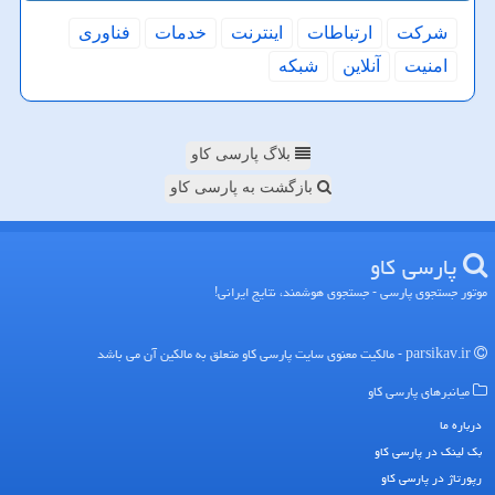
شركت
ارتباطات
اینترنت
خدمات
فناوری
امنیت
آنلاین
شبكه
بلاگ پارسی کاو
بازگشت به پارسی کاو
پارسی كاو
موتور جستجوی پارسی - جستجوی هوشمند، نتایج ایرانی!
parsikav.ir - مالکیت معنوی سایت پارسی كاو متعلق به مالکین آن می باشد
میانبرهای پارسی كاو
درباره ما
بک لینک در پارسی كاو
رپورتاژ در پارسی كاو