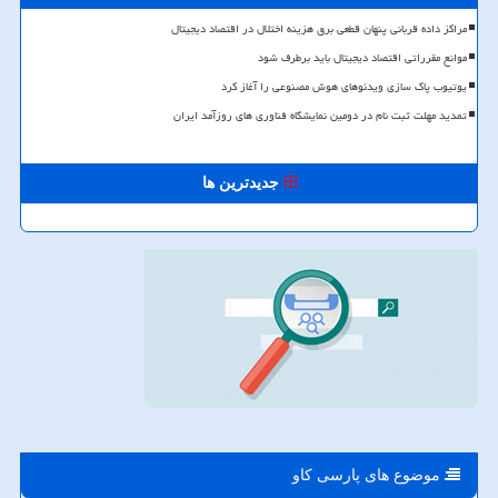
مراکز داده قربانی پنهان قطعی برق هزینه اختلال در اقتصاد دیجیتال
موانع مقرراتی اقتصاد دیجیتال باید برطرف شود
یوتیوب پاک سازی ویدئوهای هوش مصنوعی را آغاز کرد
تمدید مهلت ثبت نام در دومین نمایشگاه فناوری های روزآمد ایران
جدیدترین ها
موضوع های پارسی كاو