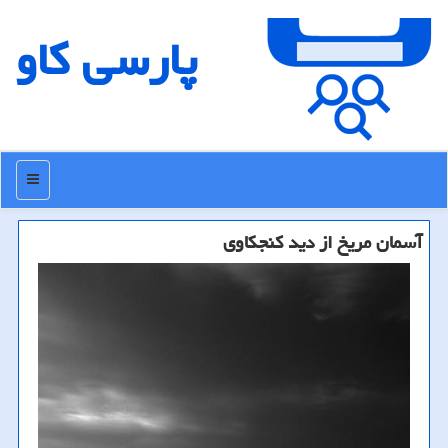
پارسی كاو
منو
آسمان مریخ از دید كنجكاوی