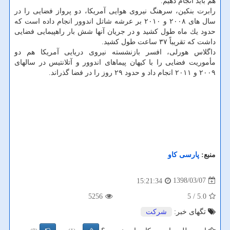
هم باید انجام دهیم.
رابرت بنكین، سرهنگ نیروی هوایی آمریكا، دو پرواز فضایی را در
سال های ۲۰۰۸ و ۲۰۱۰ بر عرشه شاتل اندوور انجام داده است كه
حدود یك ماه طول كشید و در جریان آنها شش بار راهپیمایی فضایی
داشت كه تقریباً ۳۷ ساعت طول كشید.
داگلاس هورلی، افسر بازنشسته نیروی دریایی آمریكا هم دو
مأموریت فضایی را با كیهان پیماهای اندوور و آتلانتیس در سالهای
۲۰۰۹ و ۲۰۱۱ انجام داد و حدود ۲۹ روز را در فضا گذراند.
منبع:
پارسی كاو
1398/03/07
15:21:34
5256
/ 5
5.0
تگهای خبر:
شركت