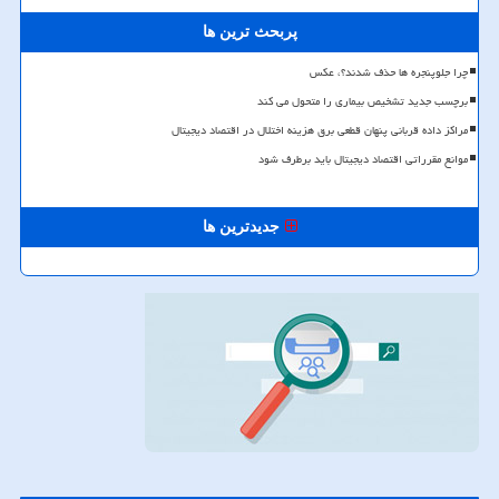
پربحث ترین ها
چرا جلوپنجره ها حذف شدند؟، عکس
برچسب جدید تشخیص بیماری را متحول می کند
مراکز داده قربانی پنهان قطعی برق هزینه اختلال در اقتصاد دیجیتال
موانع مقرراتی اقتصاد دیجیتال باید برطرف شود
جدیدترین ها