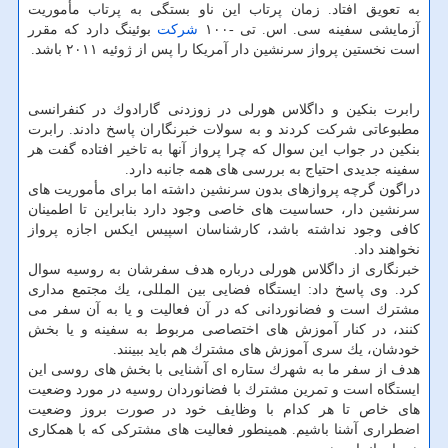
به تعویق افتاد. زمان پرتاب این ناو بستگی به پرتاب مأموریت
آزمایشی سفینه سی. اس. تی -۱۰۰
شركت
بوئینگ دارد كه مقرر
است نخستین پرواز سرنشین دار آمریكا را پس از ژوئیه ۲۰۱۱ باشد.
رابرت بنكین و داگلاس هورلی در زوزدنی گارادوك در كنفرانسی
مطبوعاتی شركت كردند و به سولات خبرنگاران پاسخ دادند. رابرت
بنكین در جواب این سوال كه چرا پرواز آنها به تاخیر افتاده گفت هر
سفینه جدیدی احتیاج به بررسی های همه جانبه دارد.
دراگون گرچه پروازهای بدون سرنشین داشته اما برای مأموریت های
سرنشین دار، حساسیت های خاصی وجود دارد بنابراین تا اطمینان
كافی وجود نداشته باشد، كارشناسان اسپیس ایكس اجازه پرواز
نخواهند داد.
خبرنگاری از داگلاس هورلی درباره هدف سفرشان به روسیه سوال
كرد. وی پاسخ داد: ایستگاه فضایی بین المللی، یك مجتمع مداری
مشترك است و فضانوردانی كه در آن فعالیت و یا به آن سفر می
كنند، در كنار آموزش های اختصاصی مربوط به سفینه و یا بخش
خودشان، یك سری آموزش های مشترك هم باید ببینند.
هدف از سفر ما به شهرك ستاره ای آشنایی با بخش های روسی این
ایستگاه است و تمرین مشترك با فضانوردان روسیه در مورد وضعیت
های خاص تا هر كدام با وظایف خود در صورت بروز وضعیت
اضطراری آشنا باشیم. همینطور فعالیت های مشتركی كه با همكاری