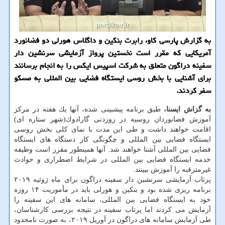
به گزارش پارسی كاو، رابرت بنكین و داگلاس هورلی دو فضانورد
آمریكایی كه مقرر است نخستین پرواز آزمایشی سرنشین دار
سفینه دراگون متعلق به شركت اسپیس ایكس را به انجام برسانند
برای آشنایی با بخش روسی ایستگاه فضایی بین المللی به مسكو
سفر كردند.
به گزاش ایسنا،
طبق برنامه پیشبینی شده، آنها یك هفته در مركز
آموزش فضانوردان روسیه در زوزدنی گارادوك(شهر ستاره ای)
اقامت خواهند داشت و طی این مدت با نمای كلی بخش روسی
ایستگاه فضایی بین المللی و چگونگی كار دستگاه های ایستگاه
فضایی بین المللی آشنا خواهند شد. آنها همینطور مقرر است وظیفه
خدمه ایستگاه فضایی بین المللی در شرایط اضطراری و حوادث
غیرمترقبه را آموزش ببینند.
پرتاب آزمایشی سرنشین دار سفینه دراگون برای ماه ژوئیه ۲۰۱۹
برنامه ریزی شده بود و بنكین و هورلی باید در مأموریت ۱۴ روزه
خود به ایستگاه فضایی بین المللی، سامانه های این سفینه را
آزمایش می كردند اما پرتاب سفینه در نتیجه بررسی كارشناسان،
طی آزمایش سامانه های دراگون در آوریل ۲۰۱۹، به صورت نامحدود