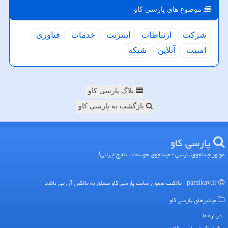
موضوع های پارسی كاو
شركت
ارتباطات
اینترنت
خدمات
فناوری
امنیت
آنلاین
شبكه
بلاگ پارسی کاو
بازگشت به پارسی کاو
پارسی كاو
موتور جستجوی پارسی - جستجوی هوشمند، نتایج ایرانی!
parsikav.ir - مالکیت معنوی سایت پارسی كاو متعلق به مالکین آن می باشد
میانبرهای پارسی كاو
درباره ما
بک لینک در پارسی كاو