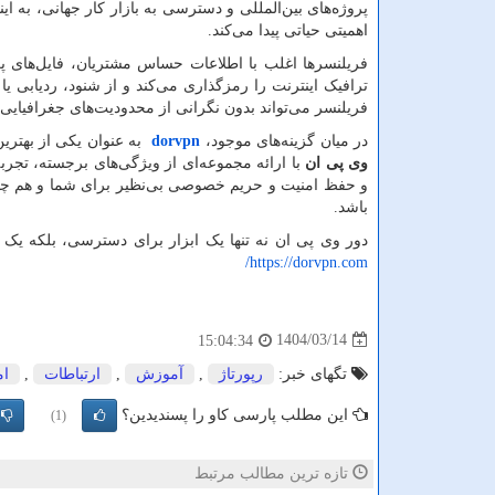
پروژه‌های بین‌المللی و دسترسی به بازار کار جهانی، به ای
اهمیتی حیاتی پیدا می‌کند.
فریلنسرها اغلب با اطلاعات حساس مشتریان، فایل‌های پر
ترافیک اینترنت را رمزگذاری می‌کند و از شنود، ردیابی 
فریلنسر می‌تواند بدون نگرانی از محدودیت‌های جغرافیایی، 
در میان گزینه‌های موجود،
dorvpn
به عنوان یکی از بهتری
وی پی ان
با ارائه مجموعه‌ای از ویژگی‌های برجسته، تجربه
و حفظ امنیت و حریم خصوصی بی‌نظیر برای شما و هم چن
باشد.
دور وی پی ان نه تنها یک ابزار برای دسترسی، بلکه یک س
/
https://dorvpn.com
1404/03/14
15:04:34
تگهای خبر:
رپورتاژ
,
آموزش
,
ارتباطات
,
ام
این مطلب پارسی کاو را پسندیدین؟
(1)
تازه ترین مطالب مرتبط