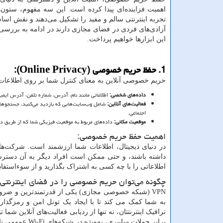
اهمیت فزاینده‌ای پیدا کرده است. این سه مفهوم، ستون
تجربه اینترنتی سالم و مفید را تشکیل می‌دهند و نقش اس
آزادی‌های فردی در فضای مجازی دارند در ادامه به بررسی
این ابزارها خواهیم پرداخت.
1. حفظ حریم خصوصی (
Online Privacy
):
حریم خصوصی آنلاین به معنای کنترل شما بر روی اطلاع
داده‌های شخصی:
اطلاعاتی مانند نام، آدرس، شماره تلفن، آدرس ایمی
فعالیت‌های آنلاین:
شامل وب‌سایت‌هایی که بازدید می‌کنید، جستجوهایی
اجتماعی.
موقعیت مکانی:
داده‌های مربوط به موقعیت فیزیکی شما که از طریق دس
اهمیت حفظ حریم خصوصی:
در دنیای دیجیتال، اطلاعات شما ارزشمند است. شرکت‌ها
داشته باشند، و حتی ممکن است افراد دیگر به آن دسترس
اطلاعاتی را با چه کسی به اشتراک بگذارید و از سوءاستفاد
چگونه می‌توان حریم خصوصی را در فضای اینترنتی و
VPN
(شبکه خصوصی مجازی) یکی از قدرتمندترین و ضروری
به شما کمک می کند تا با ایجاد یک تونل امن و رمزگذار
ترافیک اینترنتتان، نه تنها از ردیابی فعالیت‌های آنلاین شما 
برابر حملات سایبری، به‌ویژه در شبکه‌های
Wi-Fi
عمومی ناا