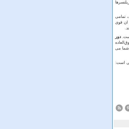
یلنسرها
 تمامی
 ان قوی
د.
است.
دور
‌العاده
 شما می
نی است: