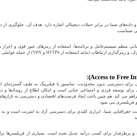
ا و داده‌های شما در برابر حملات دیجیتالی اشاره دارد. هدف آن، جلوگیری از
الی شماست.
رسانی منظم سیستم‌عامل و برنامه‌ها، استفاده از رمزهای عبور قوی و احراز 
وک، و رمزگذاری ارتباطات (مانند استفاده از
HTTPS
و
VPN
) از جمله عواملی
):
Access to Free I
ان برای دسترسی بدون محدودیت، سانسور یا فیلترینگ به طیف گسترده‌ای از
 برای توسعه فردی و اجتماعی حیاتی است و امکان اطلاع از رویدادها و دید
راهم می کند. هم چنین باعث ایجاد فرصت‌های اقتصادی و دسترسی به بازارهای
ن و فریلنسری می شود.
ت جغرافیایی شما، ابزاری کلیدی برای دسترسی آزاد به اینترنت است و به 
د.
یج و پرطرفدار برای کسب درآمد تبدیل شده است. بسیاری از فریلنسرها برا