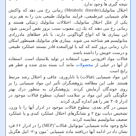
نتیجه گیری ها وجود ندارد.
اختلال متابولیك(Metabolic disorder) زمانی رخ می دهد كه واكنش
های شیمیایی غیرطبیعی، فرآیند متابولیك طبیعی بدن را به هم بزند.
یكی از علل اختلال متابولیك، اختلالات متابولیك ژنتیكی هستند و
زمانی رخ می دهند كه یك ژن معیوب سبب بروز نقص آنزیمی شود.
این بیماری ها كه انواع گوناگونی دارند، با نام خطاهای مادرزادی
متابولیسم هم شناخته می شوند. بیماری های متابولیك همینطور امكان
دارد زمانی بروز كنند كه كبد یا لوزالمعده قادر نیستند عملكرد طبیعی
و درست خویش را داشته باشند.
فتالات مواد افزودنی مورد استفاده در تولید پلاستیك است. استفاده
از آنها در خیلی از
محصولات
مانند آب بسته بندی شده و عطر هم
رایج است.
این مواد شیمیایی (فتالات) با ناباروری، چاقی و اختلال رشد مرتبط
هستند. طی این مطالعه پژوهشگران تأثیر این مواد شیمیایی را بر
روی جوندگان آزمایش كردند. پژوهشگران به منظور درك بهتر
چگونگی تأثیر این مواد بر سلامت انسان، سطوح فتالات موجود در
ادرار ۳۰۵ نفر را هم اندازه گیری كردند.
سپس در گام بعدی، سطوح فتالات موجود در ادرار آنها را با وزن،
تشخیص دیابت نوع ۲ و نشانگرهای اختلال عملكرد كبدی و یا عملكرد
ضعیف متابولیسم مقایسه كردند.
نتایج وجود ماده شیمیایی"مونواتیل فتالات"(MEP) را در ادرار ۶۶ فرد
نشان داد در ادامه آنها دریافتند ماده شیمیایی "مون و-۲- اتیل هگزیل