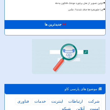
اولین تصویر از محل برخورد موشک فالکون به ماه
چرا جلوپنجره ها حذف شدند؟، عکس
جدیدترین ها
موضوع های پارسی كاو
شركت
ارتباطات
اینترنت
خدمات
فناوری
امنیت
آنلاین
شبكه