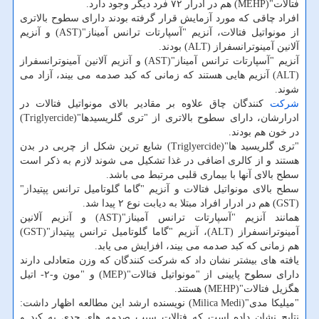
فتالات"(MEHP) هم در ادرار ۷۲ فرد دیگر وجود دارد.
افراد چاقی كه مورد آزمایش قرار گرفته بودند دارای سطوح بالاتری
از مونواتیل فتالات، آنزیم "آسپارتات ترانس آمیناز"(AST) و آنزیم
آلانین آمینوترانسفراز (ALT) بودند.
آنزیم "آسپارتات ترانس آمیناز"(AST) و آنزیم آلانین آمینوترانسفراز
(ALT) آنزیم هایی هستند كه زمانی كه كبد صدمه می بیند، آزاد می
شوند.
شركت
كنندگان چاق علاوه بر مقادیر بالای مونواتیل فتالات در
ادرارشان، دارای سطوح بالاتری از "تری گلریسیدها"(Triglyercide)
در خون هم بودند.
"تری گلریسید ها"(Triglyercide) شایع ترین شكل از چربی در بدن
هستند و از كالری اضافی در غذا تشكیل می شوند لازم به ذكر است
سطح بالای آنها با بیماری قلبی مرتبط می باشد.
سطح بالای مونواتیل فتالات و آنزیم "گاما گلوتامیل ترانس پپتیداز"
(GST) هم در ادرار افراد مبتلا به دیابت نوع ۲ پیدا شد.
همانند آنزیم "آسپارتات ترانس آمیناز"(AST) و آنزیم آلانین
آمینوترانسفراز (ALT)، آنزیم "گاما گلوتامیل ترانس پپتیداز"(GST)
هم زمانی كه كبد صدمه می بیند، افزایش می یابد.
یافته های بیشتر نشان داد كه شركت كنندگان كه وزن متعادلی دارند
دارای سطوح پایینی از "مونواتیل فتالات"(MEP) و "مون و-۲- اتیل
هگزیل فتالات"(MEHP) هستند.
"میلیكا مدی"(Milica Medi) نویسنده ارشد این مطالعه اظهار داشت:
نتایج نشان داده است كه فتالات سبب صدمه های جدی به كبد و