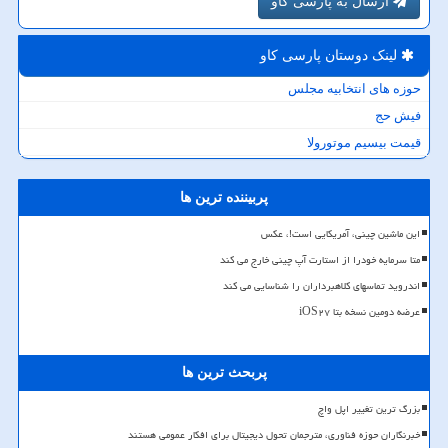
ارسال به پارسی کاو
لینک دوستان پارسی كاو
حوزه های انتخابیه مجلس
فیش حج
قیمت بیسیم موتورولا
پربیننده ترین ها
این ماشین چینی، آمریکایی است!، عکس
متا سرمایه خودرا از استارت آپ چینی خارج می کند
اندروید تماسهای کلاهبرداران را شناسایی می کند
عرضه دومین نسخه بتا iOS۲۷
پربحث ترین ها
بزرگ ترین تغییر اپل واچ
خبرنگاران حوزه فناوری، مترجمان تحول دیجیتال برای افکار عمومی هستند