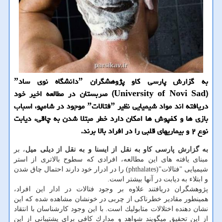
به گزارش پارسی كاو پژوهشگران ˮدانشگاه نوی سادˮ
(University of Novi Sad) صربستان در مطالعه اخیر خود
دریافته اند مواد شیمیایی نظیر ˮفتالاتˮ موجود در شامپو، اسباب
بازی ها و كفپوش ها امكان دارد خطر مبتلا شدن به چاقی، دیابت
نوع ۲ و بیماریهای قلبی را در افراد بالا برند.
به گزارش پارسی كاو به نقل از ایسنا و به نقل از دیلی میل
، بر
مبنای یافته های این مطالعه، افرادی كه سطوح بالاتری از استر
شیمیایی "فتالات"(phthalates) را در ادرار خود دارند احتمال چاق شدن
و ابتلاء به دیابت در آنها بیشتر است.
پژوهشگران دریافتند علاوه بر وجود فتالات در ادار این افراد،
همینطور مقادیر خطرناكی از چربی در خونشان مشاهده شده كه این
نشان دهنده اختلالات متابولیك است. با این وجود كارشناسان با انتقاد
از این تحقیق میگویند شواهد و مدارك كافی برای پشتیبانی از این