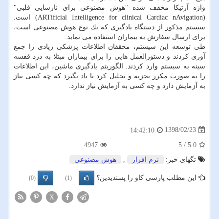
واژه آرتیكا مخفف شده "هوش مصنوعی برای نارسایی قلبی"
(ARTificial Intelligence for clinical Cardiac nAvigation) است.
سیستم مذكور از دستگاه یادگیری كه یك نوع هوش مصنوعی است،
برای ارسال سفارش به بیماران استفاده می نماید.
طی توسعه این سیستم، محققان اطلاعات پزشكی زیادی را جمع
آوری كردند و دستورالعمل هایی را برای بیماران مبتلا به درد قفسه
سینه به سیستم وارد كردند. الگوریتم یادگیری ماشین، این اطلاعات
را به صورت مكرر تجزیه و تحلیل كرد تا یاد بگیرد كه چه كسی نیاز
به آزمایش دارد و چه كسی به آزمایش نیاز ندارد.
1398/02/23
14:42:10
4947
/ 5
5.0
تگهای خبر:
نرم افزار
,
هوش مصنوعی
این مطلب پارسی کاو را پسندیدین؟
(0)
(1)
X