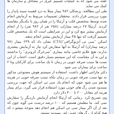
گفته می شود كه به عملیات تصمیم گیری در مشاغل و سازمان ها
كمك می نماید.
طی این مطالعه، پزشكان ۹۸۲ بیمار مبتلا به درد قفسه سینه پایدار را
مورد بررسی قرار دادند. محققان تصمیمات مربوط به آزمایش انجام
شده توسط متخصص قلب و آرتیكا را در همان روز با یكدیگر مقایسه
كردند. آرتیكا ۶۷ درصد بیماران، (۶۵۸ نفر از ۹۸۲ نفر) را از انجام
آزمایش بیشتر منع كرد و این در شرایطی است كه یك متخصص قلب
تصمیم گرفت كه تنها ۴۵ بیمار آزمایش بیشتر انجام ندهند.
اسكن "سی تی آنژیوگرافی"(CTA) نشان داد كه ۶۳۹ بیمار (۹۷
درصد بیماران) كه آرتیكا به آنها سفارش كرد نیاز به آزمایش بیشتری
ندارند، هیچ علایم خاصی مانند بیماری "سرخرگ كرونری" را نداشتند
و این به آن معناست كه این سیستم بسیار دقیق است. اجتناب از این
تست ها سبب صرفه جویی در زمان تا یك ساعت برای كاركنان وتا ۲
ساعت برای بیماران می شود.
دكتر مازانتی اظهار داشت: استفاده از سیستم هوش مصنوعی مذكور
نه تنها سبب صرفه جویی در زمان بلكه سبب صرفه جویی در هزینه
ها هم می شود چون كه انجام یك سی تی اسكن كه جهت بررسی
مسدود شدن رگ های خونی مورد استفاده قرار می گیرد، برای بیمار
هزینه ای معادل ۲۰۰ تا ۴۰۰ دلار دارد.
وی تصریح كرد: زمانی كه آرتیكا انجام آزمایش باردیگر را سفارش
نمی كند، ما مطمئن هستیم كه ۱۰۰ درصد درست می گوید چون كه
بعد از آن اگر بیمار سی تی اسكن هم انجام دهد متوجه میشو د كه
هیچ كدام از رگ های خونی اش مسدود نیستند.