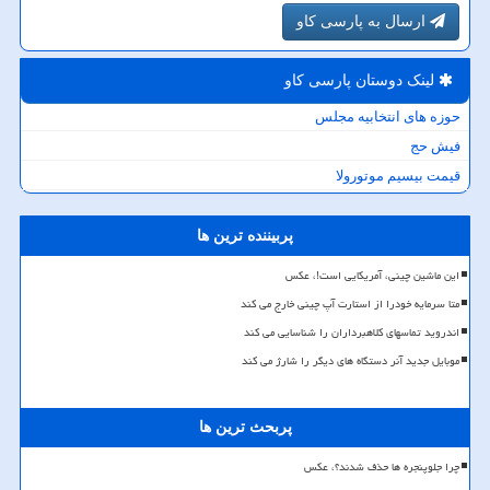
ارسال به پارسی کاو
لینک دوستان پارسی كاو
حوزه های انتخابیه مجلس
فیش حج
قیمت بیسیم موتورولا
پربیننده ترین ها
این ماشین چینی، آمریکایی است!، عکس
متا سرمایه خودرا از استارت آپ چینی خارج می کند
اندروید تماسهای کلاهبرداران را شناسایی می کند
موبایل جدید آنر دستگاه های دیگر را شارژ می کند
پربحث ترین ها
چرا جلوپنجره ها حذف شدند؟، عکس