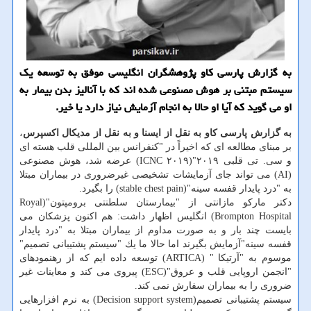
به گزارش پارسی كاو پژوهشگران انگلیسی موفق به توسعه یك
سیستم مبتنی بر هوش مصنوعی شده اند كه با آنالیز بدن بیمار به
او می گوید كه آیا او حالا به انجام آزمایش نیاز دارد یا خیر.
به گزارش پارسی كاو به نقل از ایسنا و به نقل از مدیكال اكسپرس
،
بر مبنای مطالعه ای كه اخیراً در "كنفرانس بین المللی قلب هسته ای
و سی. تی قلبی ۲۰۱۹"(ICNC ۲۰۱۹) عرضه شد، هوش مصنوعی
(AI) می تواند جای آزمایشات تشخیصی غیرضروری در بیماران مبتلا
به "درد پایدار قفسه سینه"(stable chest pain) را بگیرد.
دكتر ماركو مازانتی از "بیمارستان سلطنتی برومپتون"(Royal
Brompton Hospital) انگلیس اظهار داشت: هم اكنون پزشكان می
بایست چند بار و به صورت مداوم از بیماران مبتلا به "درد پایدار
قفسه سینه"آزمایش بگیرند اما حالا ما یك "سیستم پشتیبانی تصمیم"
موسوم به "آرتیكا " (ARTICA) توسعه داده ایم كه از رهنمودهای
"انجمن اروپایی قلب و عروق"(ESC) پیروی می كند و معاینات غیر
ضروری را به بیماران سفارش نمی كند.
سیستم پشتیبانی تصمیم(Decision support system) به نرم افزارهایی