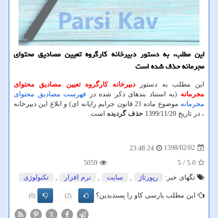
این مطلب، به دستور دبیرخانه كارگروه تعیین مصادیق محتوای
مجرمانه حذف شده است
این مطلب به دستور
دبیرخانه كارگروه تعیین مصادیق محتوای
مجرمانه
(به استناد بندهای ذکر شده در
فهرست مصادیق محتوای
مجرمانه
موضوع ماده 21 قانون جرایم رایانه ای) و ابلاغ این دبیرخانه
، در تاریخ 1399/11/20
حذف گردیده
است.
1398/02/02
23:48:24
5059
/ 5
5.0
تگهای خبر:
رپورتاژ
,
سایت
,
نرم افزار
,
تكنولوژی
این مطلب پارسی کاو را پسندیدین؟
(0)
(2)
X