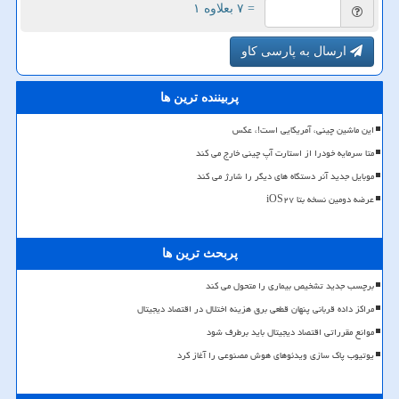
= ۷ بعلاوه ۱
ارسال به پارسی کاو
پربیننده ترین ها
این ماشین چینی، آمریکایی است!، عکس
متا سرمایه خودرا از استارت آپ چینی خارج می کند
موبایل جدید آنر دستگاه های دیگر را شارژ می کند
عرضه دومین نسخه بتا iOS۲۷
پربحث ترین ها
برچسب جدید تشخیص بیماری را متحول می کند
مراکز داده قربانی پنهان قطعی برق هزینه اختلال در اقتصاد دیجیتال
موانع مقرراتی اقتصاد دیجیتال باید برطرف شود
یوتیوب پاک سازی ویدئوهای هوش مصنوعی را آغاز کرد