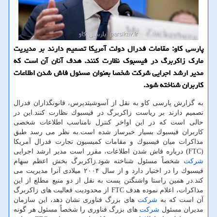
پارسی كاو: مقامات فدرال دولت آمریكا تصمیم دارند بر مدیریت
مارك زاكربرگ در فیسبوك نظارت كنند. هدف آنان آن است كه
مدیر ارشد اجرایی شركت شخصا بعنوان مسئول فاش شدن اطلاعات
كاربران شناخته شود.
به گزارش پارسی كاو به نقل از آسوشیتدپرس، قانونگذاران فدرال
تصمیم دارند بر ریاست زاكربرگ در فیسبوك نظارت كنند.این در
حالی است كه در این اواخر كنترل نامناسب اطلاعات شخصی
كاربران فیسبوك بسیار خبرساز شده است.به نظر می رسد طبق
مذاكرات میان فیسبوك و مقامات كمیسیون تجارت فدرال آمریكا
(FTC) درباره فاش شدن اطلاعات، مقرر است مدیر ارشد اجرایی
شركت
شخصاً مسئول شناخته شود.زاكربرگ بخش اعظم سهام
فیسبوك را در اختیار دارد و از سال ۲۰۰۴ میلادی آنرا مدیریت می
كند.در همین راستا واشنگتن پست به نقل از دو منبع مطلع از این
مذاكرات، اعلام نموده هدف FTC از محدودیت فعالیت های زاكربرگ
آن است كه به
شركت
های بزرگ فناوری نشان دهد، این سازمان
مدیران مسئول
شركت
های بزرگ فناوری را شخصاً مسئول هر گونه