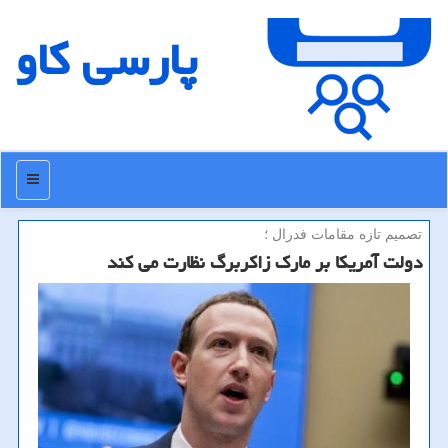
پارسی كاو
منو
تصمیم تازه مقامات فدرال ؛
دولت آمریكا بر مارك زاكربرگ نظارت می كند