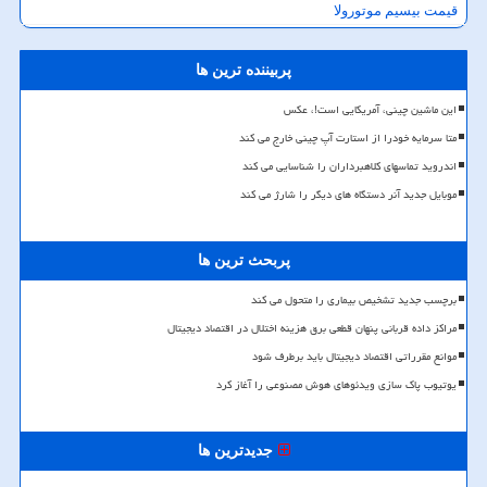
قیمت بیسیم موتورولا
پربیننده ترین ها
این ماشین چینی، آمریکایی است!، عکس
متا سرمایه خودرا از استارت آپ چینی خارج می کند
اندروید تماسهای کلاهبرداران را شناسایی می کند
موبایل جدید آنر دستگاه های دیگر را شارژ می کند
پربحث ترین ها
برچسب جدید تشخیص بیماری را متحول می کند
مراکز داده قربانی پنهان قطعی برق هزینه اختلال در اقتصاد دیجیتال
موانع مقرراتی اقتصاد دیجیتال باید برطرف شود
یوتیوب پاک سازی ویدئوهای هوش مصنوعی را آغاز کرد
جدیدترین ها