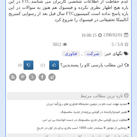
عدم حفاظت از اطلاعات شخصی كاربران می شناسد.FTC در این
باره هیچ اظهار نظری نكرده و فیسبوك هم هنوز به سوالات در این
باره پاسخ نداده است.كمیسیونFTC سال قبل بعد از رسوایی كمبریج
آنالیتیكا تحقیقاتی در فیسبوك را شروع كرد.
1398/02/01
16:06:15
5012
/ 5
5.0
تگهای خبر:
شركت
,
فناوری
این مطلب پارسی کاو را پسندیدین؟
(0)
(1)
X
تازه ترین مطالب مرتبط
تمدید مهلت ثبت نام در دومین نمایشگاه فناوری های روزآمد ایران
تغییر امیدوارکننده در گوشی پرچمدار جدید سامسونگ
متفاوت ترین گوشی سال جاری سامسونگ در دست خواننده بی تی اس
رونمایی از موتور 8 سیلندر تخت 1000 اسب بخاری برای بار اول در تاریخ