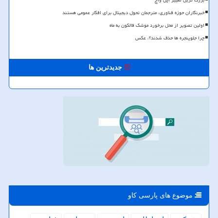
بزرگ ترین تغییر اپل واچ
خبرنگاران حوزه فناوری، مترجمان تحول دیجیتال برای افکار عمومی هستند
اولین تصویر از محل برخورد موشک فالکون به ماه
چرا جلوپنجره ها حذف شدند؟، عکس
جدیدترین ها
موضوع های پارسی كاو