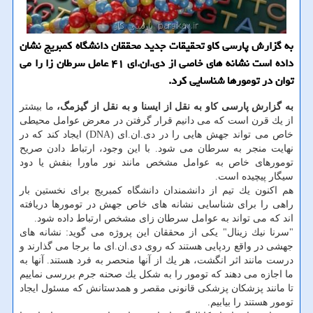
به گزارش پارسی كاو تحقیقات جدید محققان دانشگاه كمبریج نشان
داده است نشانه های خاصی از دی.ان.ای ۴۱ عامل سرطان زا را می
توان در تومورها شناسایی كرد.
به گزارش پارسی كاو به نقل از ایسنا و به نقل از گیزمگ،
ما بیشتر
از یك قرن است كه می دانیم قرار گرفتن در معرض عوامل محیطی
خاص می تواند جهش هایی را در دی.ان.ای (DNA) ایجاد كند كه در
نهایت منجر به سرطان می شود. با این وجود، ارتباط دادن صریح
تومورهای خاص به عوامل مشخص مانند نور ماورا بنفش یا دود
سیگار پیچیده است.
هم اكنون یك تیم از دانشمندان دانشگاه كمبریج برای نخستین بار
راهی را برای شناسایی نشانه های خاص جهش در تومورها دریافته
اند كه می تواند به عوامل سرطان زای مشخص ارتباط داده شود.
"سرنا نیك زینال" یكی از محققان این پروژه می گوید: نشانه های
جهشی در واقع ردپایی هستند كه روی دی.ان.ای ما برجا می گذارند و
درست مانند اثر انگشت، هر یك از آنها منحصر به فرد هستند. آنها به
ما اجازه می دهند كه تومور را به شكل یك صحنه جرم بررسی نماییم
تا مانند پزشكان پزشكی قانونی مقصر و همدستانش كه مسئول ایجاد
تومور هستند را بیابیم.