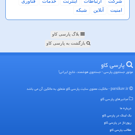
شركت
ارتباطات
اینترنت
خدمات
فناوری
امنیت
آنلاین
شبكه
بلاگ پارسی کاو
بازگشت به پارسی کاو
پارسی كاو
موتور جستجوی پارسی - جستجوی هوشمند، نتایج ایرانی!
parsikav.ir - مالکیت معنوی سایت پارسی كاو متعلق به مالکین آن می باشد
میانبرهای پارسی كاو
درباره ما
بک لینک در پارسی كاو
رپورتاژ در پارسی كاو
مطالب پارسی كاو