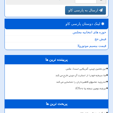
ارسال به پارسی کاو
لینک دوستان پارسی كاو
حوزه های انتخابیه مجلس
فیش حج
قیمت بیسیم موتورولا
پربیننده ترین ها
این ماشین چینی، آمریکایی است!، عکس
متا سرمایه خودرا از استارت آپ چینی خارج می کند
اندروید تماسهای کلاهبرداران را شناسایی می کند
عرضه دومین نسخه بتا iOS۲۷
پربحث ترین ها