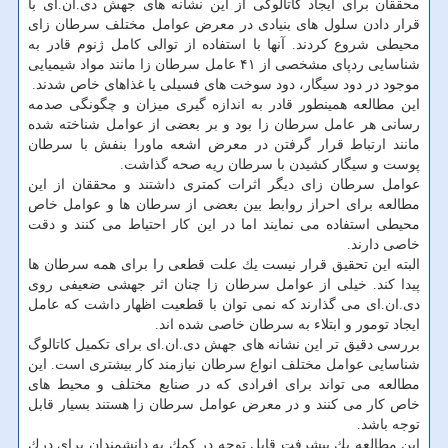
محققان برای ایجاد كاتالوگی از این نشانه های جهش دی.ان.ای با
قرار دادن سلول های بنیادی در معرض عوامل مختلف سرطان زای
محیطی شروع كردند. آنها با استفاده از توالی كامل ژنوم قادر به
شناسایی ردپای مشخصی از ۴۱ عامل سرطان زا مانند مواد شیمیایی
موجود در دود سیگار، دود سوخت های فسیلی یا غذاهای خاص شدند.
این مطالعه همینطور قادر به اندازه گیری میزان و چگونگی صدمه
رسانی هر عامل سرطان زا بود و بر بعضی از عوامل شناخته شده
مانند ارتباط قرار گرفتن در معرض اشعه ماورا بنفش با سرطان
پوست و سیگار كشیدن با سرطان ریه صحه گذاشت.
عوامل سرطان زای دیگر اثرات كمتری داشتند و محققان از این
مطالعه برای احراز روابط بین بعضی از سرطان ها و عوامل خاص
محیطی استفاده می نمایند اما در این كار احتیاط می كنند و دقت
خاصی دارند.
البته این تحقیق قرار نیست یك علت قطعی را برای همه سرطان ها
پیدا كند. خیلی از عوامل سرطان زا چنان اثر جهشی ضعیفی روی
دی.ان.ای می گذارند كه نمی توان با قطعیت اظهار داشت كه عامل
ایجاد تومور و ابتلاء به سرطان خاصی شده اند.
بررسی دقیق تر این نشانه های جهش دی.ان.ای برای تكمیل كاتالوگ
شناسایی عوامل مختلف انواع سرطان نیازمند كار بیشتری است. این
مطالعه می تواند برای افرادی كه در صنایع مختلف و محیط های
خاص كار می كنند و در معرض عوامل سرطان زا هستند بسیار قابل
توجه باشد.
این مطالعه یك پیشرفت قابل توجه در كمك به دانشمندان برای درك