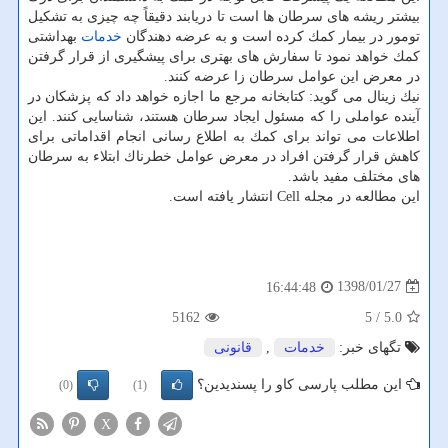
بیشتر ریشه های سرطان ها است تا دریابند دقیقاً چه چیزی به تشكیل
تومور در بیمار كمك كرده است و به عرضه دهندگان
خدمات
بهداشتی
كمك خواهد نمود تا سفارش های بهتری برای پیشگیری از قرار گرفتن
در معرض این عوامل سرطان زا عرضه كنند.
نیك زینال می گوید: كتابخانه مرجع ما اجازه خواهد داد كه پزشكان در
آینده عواملی را كه مسئول ایجاد سرطان هستند، شناسایی كنند. این
اطلاعات می تواند برای كمك به اطلاع رسانی انجام اقداماتی برای
كاهش قرار گرفتن افراد در معرض عوامل خطرناك ابتلاء به سرطان
های مختلف مفید باشد.
این مطالعه در مجله Cell انتشار یافته است.
1398/01/27
16:44:48
5162
/ 5
5.0
تگهای خبر:
خدمات
,
قانونی
این مطلب پارسی کاو را پسندیدین؟
(0)
(1)
X