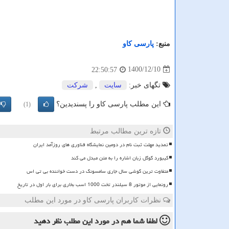
منبع:
پارسی كاو
1400/12/10
22:50:57
تگهای خبر:
سایت
,
شركت
این مطلب پارسی کاو را پسندیدین؟
(1)
تازه ترین مطالب مرتبط
تمدید مهلت ثبت نام در دومین نمایشگاه فناوری های روزآمد ایران
کیبورد گوگل زبان اشاره را به متن مبدل می کند
متفاوت ترین گوشی سال جاری سامسونگ در دست خواننده بی تی اس
رونمایی از موتور 8 سیلندر تخت 1000 اسب بخاری برای بار اول در تاریخ
نظرات کاربران پارسی کاو در مورد این مطلب
لطفا شما هم
در مورد این مطلب
نظر دهید