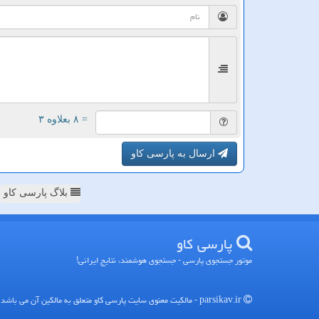
= ۸ بعلاوه ۳
ارسال به پارسی کاو
بلاگ پارسی کاو
پارسی كاو
موتور جستجوی پارسی - جستجوی هوشمند، نتایج ایرانی!
parsikav.ir - مالکیت معنوی سایت پارسی كاو متعلق به مالکین آن می باشد