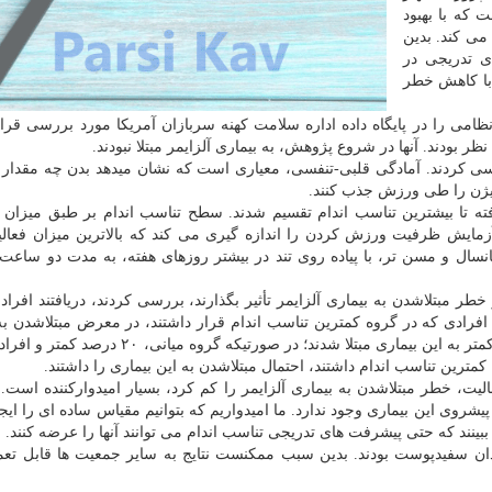
 که با بهبود
می کند. بدین
ی تدریجی در
 با کاهش خطر
اطلاعات مربوط به ۶۴۹ هزار و ۶۰۵ جانباز نظامی را در پایگاه داده اداره سلامت کهنه سربازان آمریکا مورد بررسی 
ی کردند. آمادگی قلبی-تنفسی، معیاری است که نشان میدهد بدن چه مقدار
سیژن را طی ورزش جذب کنند.
فته تا بیشترین تناسب اندام تقسیم شدند. سطح تناسب اندام بر طبق میزان
مایش ظرفیت ورزش کردن را اندازه گیری می کند که بالاترین میزان فعال
ال و مسن تر، با پیاده روی تند در بیشتر روزهای هفته، به مدت دو ساعت و
ر مبتلاشدن به بیماری آلزایمر تأثیر بگذارند، بررسی کردند، دریافتند افراد
دام قرار داشتند، ۳۳ درصد کمتر از افرادی که در گروه کمترین تناسب اندام قرار داشتند، در معرض مبتلاشدن
آلزایمر هستند. دومین گروه دارای تناسب اندام، ۲۶ درصد کمتر به این بیماری مبتلا شدند؛ در صورتیکه
لیت، خطر مبتلاشدن به بیماری آلزایمر را کم کرد، بسیار امیدوارکننده است.
شروی این بیماری وجود ندارد. ما امیدواریم که بتوانیم مقیاس ساده ای را ایجاد
ببینند که حتی پیشرفت های تدریجی تناسب اندام می توانند آنها را عرضه کنند.
ن سفیدپوست بودند. بدین سبب ممکنست نتایج به سایر جمعیت ها قابل تعم