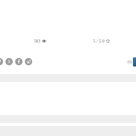
583
/ 5
5.0
X
(0)