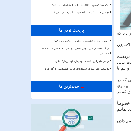
اندروید تماسهای کلاهبرداران را شناسایی می کند
موبایل جدید آنر دستگاه های دیگر را شارژ می کند
پربحث ترین ها
قرار داد که
برچسب جدید تشخیص بیماری را متحول می کند
 اکسیژن
مراکز داده قربانی پنهان قطعی برق هزینه اختلال در اقتصاد
دیجیتال
 موفقیت
موانع مقرراتی اقتصاد دیجیتال باید برطرف شود
یت بدنی
یوتیوب پاک سازی ویدئوهای هوش مصنوعی را آغاز کرد
 نیم یا
ی که در
 به بیماری
جدیدترین ها
 گروه میانی، ۲۰ درصد کمتر و افرادی که در
 خصوصاً
 نماییم
یم دادن