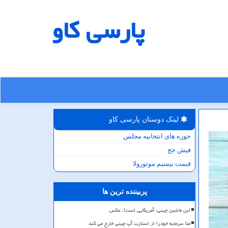
پارسی كاو
لینک دوستان پارسی كاو
حوزه های انتخابیه مجلس
فیش حج
قیمت بیسیم موتورولا
پربیننده ترین ها
این ماشین چینی، آمریکایی است!، عکس
متا سرمایه خودرا از استارت آپ چینی خارج می کند