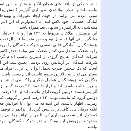
داشت: یکی از یافته های هیجان انگیز پژوهش ما این است
تناسب اندام، خطر مبتلاشدن به بیماری آلزایمر کاهش پیدا 
سبب مردم می توانند در جهت ایجاد تغییرات و بهبودها
آمادگی جسمانی خود تلاش کنند. ما امیدواریم که این امر
مبتلاشدن به آلزایمر در سالهای بعد همراه باشد.
این پژوهش، 
میانگین سنی آنها ۶۱ سال بود و بطور متوسط ۹ سال تحت نظر بودند. آنها در شروع پژوهش، به بیماری آلزایمر مبتلا نبودند.
پژوهشگران، آمادگی قلبی-تنفسی شرکت کنندگان را بررس
را به عضلات منتقل می کند و عضلات می توانند چقدر اک
شرکت کنندگان به پنج گروه، از کمترین تناسب اندام گر
شرکت کنندگان در آزمایش روی تردمیل تعیین شد. این آز
است که یک شخص قدرت تحمل آنرا دارد. برای افراد میانس
بیشتر می توان به بالاترین سطح تناسب اندام دست یافت.
هنگامی که پژوهشگران عوامل دیگری را که می توانند بر خط
بهترین حالت تناسب ان
دومین گروه کم تناسب بودند، ۱۳ درصد کمتر از گروهی که کمترین تناسب اندام داشتند، احتمال مبتلاشدن به این بیماری را داشتند.
زمرینی اظهار داشت: این ایده که می توان با افزایش فعا
اینکه درمان های کافی برای پیش گیری از آلزایمر یا توقف پی
که بتوان آنرا شخصی سازی کرد تا مردم بتوانند مزایایی را 
محدودیت پژوهش این بود که بیشتر شرکت کنندگان، مردا
نباشند.