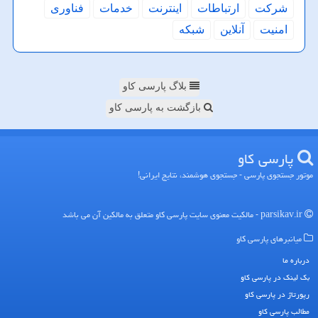
شركت
ارتباطات
اینترنت
خدمات
فناوری
امنیت
آنلاین
شبكه
بلاگ پارسی کاو
بازگشت به پارسی کاو
پارسی كاو
موتور جستجوی پارسی - جستجوی هوشمند، نتایج ایرانی!
parsikav.ir - مالکیت معنوی سایت پارسی كاو متعلق به مالکین آن می باشد
میانبرهای پارسی كاو
درباره ما
بک لینک در پارسی كاو
رپورتاژ در پارسی كاو
مطالب پارسی كاو