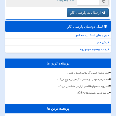
= ۹ بعلاوه ۱
ارسال به پارسی کاو
لینک دوستان پارسی كاو
حوزه های انتخابیه مجلس
فیش حج
قیمت بیسیم موتورولا
پربیننده ترین ها
این ماشین چینی، آمریکایی است!، عکس
متا سرمایه خودرا از استارت آپ چینی خارج می کند
اندروید تماسهای کلاهبرداران را شناسایی می کند
عرضه دومین نسخه بتا iOS۲۷
پربحث ترین ها