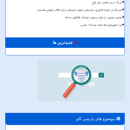
بزرگ ترین تغییر اپل واچ
خبرنگاران حوزه فناوری، مترجمان تحول دیجیتال برای افکار عمومی هستند
اولین تصویر از محل برخورد موشک فالکون به ماه
چرا جلوپنجره ها حذف شدند؟، عکس
جدیدترین ها
موضوع های پارسی كاو