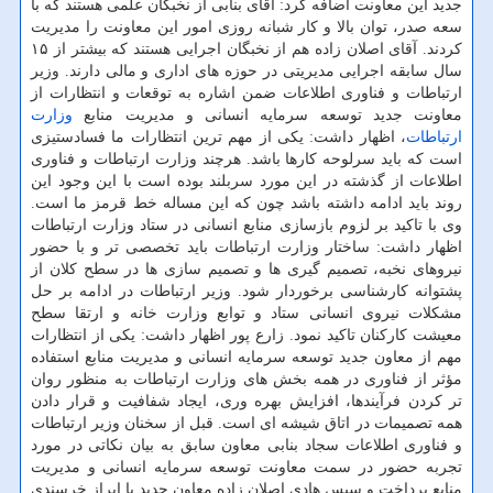
جدید این معاونت اضافه کرد: آقای بنابی از نخبگان علمی هستند که با
سعه صدر، توان بالا و کار شبانه روزی امور این معاونت را مدیریت
کردند. آقای اصلان زاده هم از نخبگان اجرایی هستند که بیشتر از ۱۵
سال سابقه اجرایی مدیریتی در حوزه های اداری و مالی دارند. وزیر
ارتباطات و فناوری اطلاعات ضمن اشاره به توقعات و انتظارات از
معاونت جدید توسعه سرمایه انسانی و مدیریت منابع
وزارت
ارتباطات
، اظهار داشت: یکی از مهم ترین انتظارات ما فسادستیزی
است که باید سرلوحه کارها باشد. هرچند وزارت ارتباطات و فناوری
اطلاعات از گذشته در این مورد سربلند بوده است با این وجود این
روند باید ادامه داشته باشد چون که این مساله خط قرمز ما است.
وی با تاکید بر لزوم بازسازی منابع انسانی در ستاد وزارت ارتباطات
اظهار داشت: ساختار وزارت ارتباطات باید تخصصی تر و با حضور
نیروهای نخبه، تصمیم گیری ها و تصمیم سازی ها در سطح کلان از
پشتوانه کارشناسی برخوردار شود. وزیر ارتباطات در ادامه بر حل
مشکلات نیروی انسانی ستاد و توابع وزارت خانه و ارتقا سطح
معیشت کارکنان تاکید نمود. زارع پور اظهار داشت: یکی از انتظارات
مهم از معاون جدید توسعه سرمایه انسانی و مدیریت منابع استفاده
مؤثر از فناوری در همه بخش های وزارت ارتباطات به منظور روان
تر کردن فرآیندها، افزایش بهره وری، ایجاد شفافیت و قرار دادن
همه تصمیمات در اتاق شیشه ای است. قبل از سخنان وزیر ارتباطات
و فناوری اطلاعات سجاد بنابی معاون سابق به بیان نکاتی در مورد
تجربه حضور در سمت معاونت توسعه سرمایه انسانی و مدیریت
منابع پرداخت و سپس هادی اصلان زاده معاون جدید با ابراز خرسندی