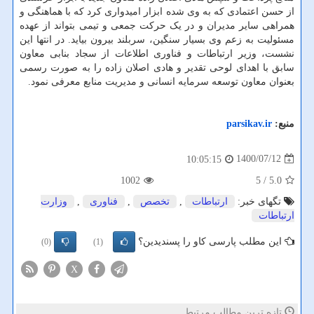
از حسن اعتمادی که به وی شده ابزار امیدواری کرد که با هماهنگی و
همراهی سایر مدیران و در یک حرکت جمعی و تیمی بتواند از عهده
مسئولیت به زعم وی بسیار سنگین، سربلند بیرون بیاید. در انتها این
نشست، وزیر ارتباطات و فناوری اطلاعات از سجاد بنابی معاون
سابق با اهدای لوحی تقدیر و هادی اصلان زاده را به صورت رسمی
بعنوان معاون توسعه سرمایه انسانی و مدیریت منابع معرفی نمود.
منبع:
parsikav.ir
1400/07/12
10:05:15
1002
/ 5
5.0
تگهای خبر:
ارتباطات
,
تخصص
,
فناوری
,
وزارت
ارتباطات
این مطلب پارسی کاو را پسندیدین؟
(0)
(1)
X
تازه ترین مطالب مرتبط