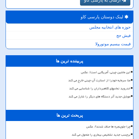
ارسال به پارسی کاو
لینک دوستان پارسی كاو
حوزه های انتخابیه مجلس
فیش حج
قیمت بیسیم موتورولا
پربیننده ترین ها
این ماشین چینی، آمریکایی است!، عکس
متا سرمایه خودرا از استارت آپ چینی خارج می کند
اندروید تماسهای کلاهبرداران را شناسایی می کند
موبایل جدید آنر دستگاه های دیگر را شارژ می کند
پربحث ترین ها
چرا جلوپنجره ها حذف شدند؟، عکس
برچسب جدید تشخیص بیماری را متحول می کند