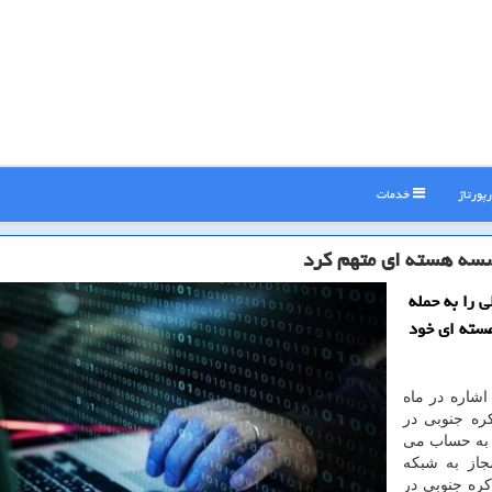
پورتاژ
خدمات
وسسه هسته ای متهم كرد
 را به حمله
سته ای خود
شاره در ماه
ره جنوبی در
 به حساب می
سی غیر مجاز به شبکه
ی مؤسسه تحقیقاتی هسته ای KAERI در کره جنوبی در