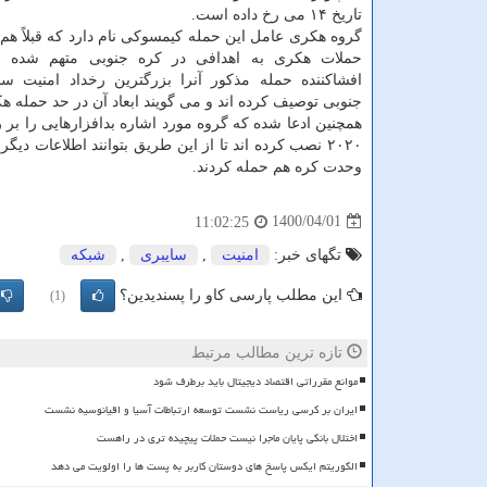
تاریخ ۱۴ می رخ داده است.
گروه هکری عامل این حمله کیمسوکی نام دارد که قبلاً هم 
حملات هکری به اهدافی در کره جنوبی متهم شده بود
افشاکننده حمله مذکور آنرا بزرگترین رخداد امنیت سا
جنوبی توصیف کرده اند و می گویند ابعاد آن در حد حمله هکری ب
همچنین ادعا شده که گروه مورد اشاره بدافزارهایی را بر 
وحدت کره هم حمله کردند.
1400/04/01
11:02:25
تگهای خبر:
امنیت
,
سایبری
,
شبكه
این مطلب پارسی کاو را پسندیدین؟
(1)
تازه ترین مطالب مرتبط
موانع مقرراتی اقتصاد دیجیتال باید برطرف شود
ایران بر کرسی ریاست نشست توسعه ارتباطات آسیا و اقیانوسیه نشست
اختلال بانکی پایان ماجرا نیست حملات پیچیده تری در راهست
الگوریتم ایکس پاسخ های دوستان کاربر به پست ها را اولویت می دهد