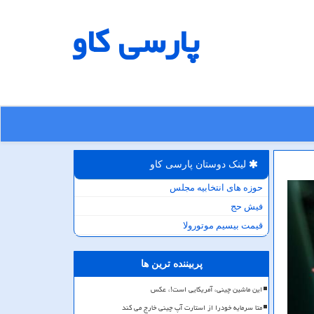
پارسی كاو
لینک دوستان پارسی كاو
حوزه های انتخابیه مجلس
فیش حج
قیمت بیسیم موتورولا
پربیننده ترین ها
این ماشین چینی، آمریکایی است!، عکس
متا سرمایه خودرا از استارت آپ چینی خارج می کند