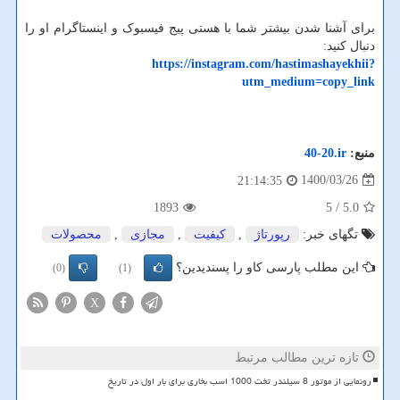
برای آشنا شدن بیشتر شما با هستی پیج فیسبوک و اینستاگرام او را
دنبال کنید:
https://instagram.com/hastimashayekhii?
utm_medium=copy_link
منبع:
40-20.ir
1400/03/26
21:14:35
1893
/ 5
5.0
تگهای خبر:
رپورتاژ
,
كیفیت
,
مجازی
,
محصولات
این مطلب پارسی کاو را پسندیدین؟
(0)
(1)
X
تازه ترین مطالب مرتبط
رونمایی از موتور 8 سیلندر تخت 1000 اسب بخاری برای بار اول در تاریخ