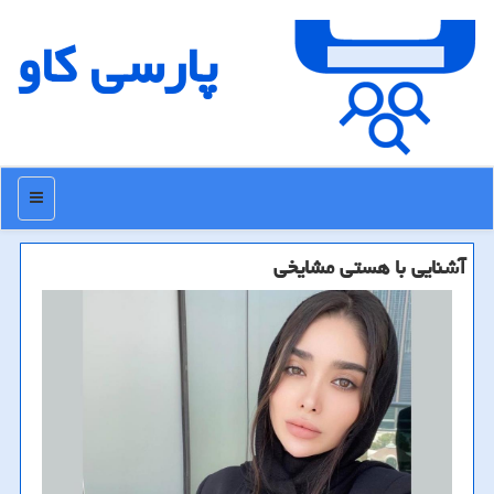
پارسی كاو
منو
آشنایی با هستی مشایخی