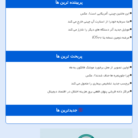
پربیننده ترین ها
این ماشین چینی، آمریکایی است!، عکس
متا سرمایه خودرا از استارت آپ چینی خارج می کند
موبایل جدید آنر دستگاه های دیگر را شارژ می کند
عرضه دومین نسخه بتا iOS۲۷
پربحث ترین ها
اولین تصویر از محل برخورد موشک فالکون به ماه
چرا جلوپنجره ها حذف شدند؟، عکس
برچسب جدید تشخیص بیماری را متحول می کند
مراکز داده قربانی پنهان قطعی برق هزینه اختلال در اقتصاد دیجیتال
جدیدترین ها