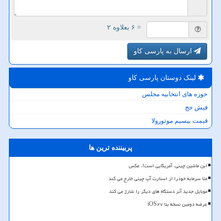
= ۶ بعلاوه ۲
ارسال به پارسی کاو
لینک دوستان پارسی كاو
حوزه های انتخابیه مجلس
فیش حج
قیمت بیسیم موتورولا
پربیننده ترین ها
این ماشین چینی، آمریکایی است!، عکس
متا سرمایه خودرا از استارت آپ چینی خارج می کند
موبایل جدید آنر دستگاه های دیگر را شارژ می کند
عرضه دومین نسخه بتا iOS۲۷