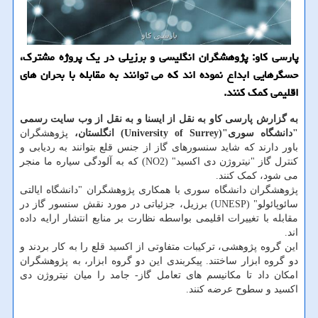
پارسی کاو: پژوهشگران انگلیسی و برزیلی در یک پروژه مشترک،
حسگرهایی ابداع نموده اند که می توانند به مقابله با بحران های
اقلیمی کمک کنند.
به گزارش پارسی کاو به نقل از ایسنا و به نقل از وب سایت رسمی
"دانشگاه سوری"(University of Surrey) انگلستان،
پژوهشگران
باور دارند که شاید سنسورهای گاز از جنس قلع بتوانند به ردیابی و
کنترل گاز "نیتروژن دی اکسید" (NO2) که به آلودگی سیاره ما منجر
می شود، کمک کنند.
پژوهشگران دانشگاه سوری با همکاری پژوهشگران "دانشگاه ایالتی
سائوپائولو" (UNESP) برزیل، جزئیاتی در مورد نقش سنسور گاز در
مقابله با تغییرات اقلیمی بواسطه نظارت بر منابع انتشار ارایه داده
اند.
این گروه پژوهشی، ترکیبات متفاوتی از اکسید قلع را به کار بردند و
دو گروه ابزار ساختند. پیکربندی این دو گروه ابزار، به پژوهشگران
امکان داد تا مکانیسم های تعامل گاز- جامد را میان نیتروژن دی
اکسید و سطوح عرضه کنند.