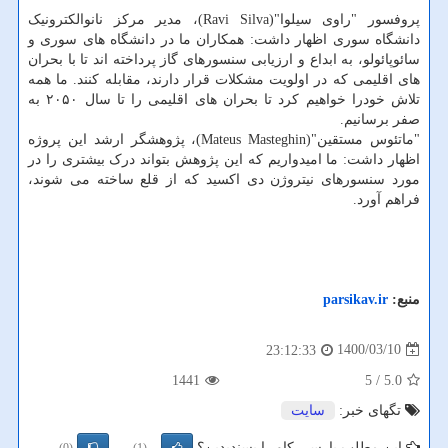
پروفسور "راوی سیلوا"(Ravi Silva)، مدیر مرکز نانوالکترونیک
دانشگاه سوری اظهار داشت: همکاران ما در دانشگاه های سوری و
سائوپائولو، به ابداع و ارزیابی سنسورهای گاز پرداخته اند تا با بحران
های اقلیمی که در اولویت مشکلات قرار دارند، مقابله کنند. ما همه
تلاش خودرا خواهیم کرد تا بحران های اقلیمی را تا سال ۲۰۵۰ به
صفر برسانیم.
"ماتئوس مستقین"(Mateus Masteghin)، پژوهشگر ارشد این پروژه
اظهار داشت: ما امیدواریم که این پژوهش بتواند درک بیشتری را در
مورد سنسورهای نیتروژن دی اکسید که از قلع ساخته می شوند،
فراهم آورد.
منبع:
parsikav.ir
1400/03/10
23:12:33
1441
/ 5
5.0
تگهای خبر:
سایت
این مطلب پارسی کاو را پسندیدین؟