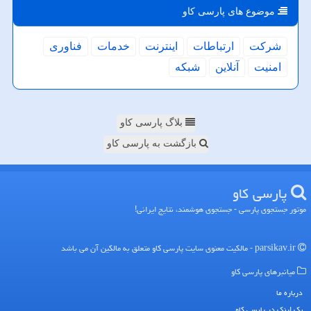
موضوع های پارسی كاو
شركت
ارتباطات
اینترنت
خدمات
فناوری
امنیت
آنلاین
شبكه
بلاگ پارسی کاو
بازگشت به پارسی کاو
پارسی كاو
موتور جستجوی پارسی - جستجوی هوشمند، نتایج ایرانی!
parsikav.ir - مالکیت معنوی سایت پارسی كاو متعلق به مالکین آن می باشد
میانبرهای پارسی كاو
درباره ما
بک لینک در پارسی كاو