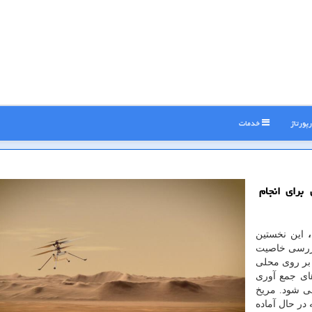
پورتاژ
خدمات
مه ریزی برای انجام
،
این نخستین
 بررسی خاصیت
بر روی محلی
های جمع آوری
ی شود. مریخ
در حال آماده