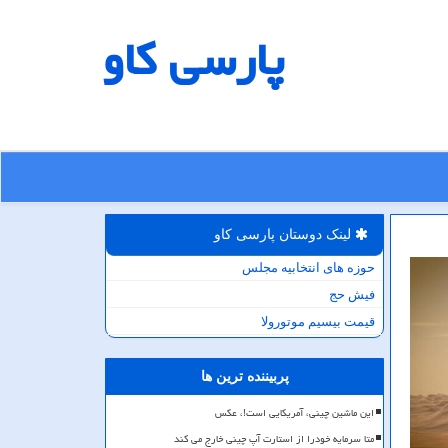
پارسی كاو
لینک دوستان پارسی كاو
حوزه های انتخابیه مجلس
فیش حج
قیمت بیسیم موتورولا
پربیننده ترین ها
این ماشین چینی، آمریکایی است!، عکس
متا سرمایه خودرا از استارت آپ چینی خارج می کند