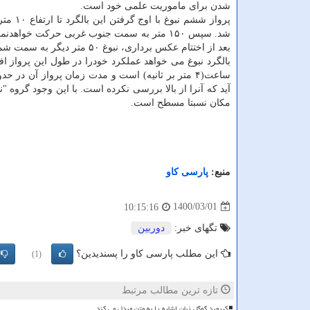
شدن برای ماموریت علمی خود است.
پرواز ششم نبوغ 
شد. سپس ۱۵۰ متر به سمت جنوب غربی حرکت خوا
بعد از اختتام عکس برداری، نبوغ ۵۰ متر دیگر به سمت شمال شرقی پرواز می کند و در منطقه ای به نام پایگاه C فرود می آید.
مکان نسبتا مسطح است.
منبع:
پارسی كاو
1400/03/01
10:15:16
تگهای خبر:
دوربین
این مطلب پارسی کاو را پسندیدین؟
(1)
تازه ترین مطالب مرتبط
کیبورد گوگل زبان اشاره را به متن مبدل می کند