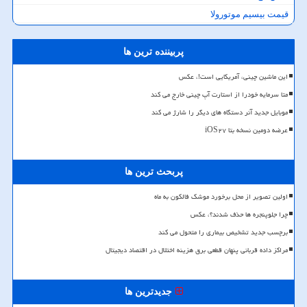
قیمت بیسیم موتورولا
پربیننده ترین ها
این ماشین چینی، آمریکایی است!، عکس
متا سرمایه خودرا از استارت آپ چینی خارج می کند
موبایل جدید آنر دستگاه های دیگر را شارژ می کند
عرضه دومین نسخه بتا iOS۲۷
پربحث ترین ها
اولین تصویر از محل برخورد موشک فالکون به ماه
چرا جلوپنجره ها حذف شدند؟، عکس
برچسب جدید تشخیص بیماری را متحول می کند
مراکز داده قربانی پنهان قطعی برق هزینه اختلال در اقتصاد دیجیتال
جدیدترین ها