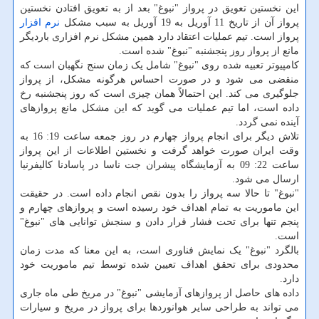
این نخستین تعویق در پرواز "نبوغ" بعد از به تعویق افتادن نخستین
پرواز آن از تاریخ 11 آوریل به 19 آوریل به سبب مشکل
نرم افزار
پرواز است. تیم عملیات اعتقاد دارد همین مشکل نرم افزاری باردیگر
مانع از پرواز روز پنجشنبه "نبوغ" شده است.
کامپیوتر تعبیه شده روی "نبوغ" شامل یک زمان سنج نگهبان است که
منقضی می شود و در صورت احساس هرگونه مشکل، از پرواز
جلوگیری می کند. این احتمالاً همان چیزی است که روز پنجشنبه رخ
داده است، اما تیم عملیات می گوید که این مشکل مانع پروازهای
آینده نمی گردد.
تلاش دیگر برای انجام پرواز چهارم در روز جمعه ساعت 19: 16 به
وقت ایران صورت خواهد گرفت و نخستین اطلاعات از این پرواز
ساعت 22: 09 به آزمایشگاه پیشران جت ناسا در پاسادنا کالیفرنیا
ارسال می شود.
"نبوغ" تا حالا سه پرواز را بدون نقص انجام داده است. در حقیقت
این ماموریت به تمام اهداف خود رسیده است و پروازهای چهارم و
پنجم تنها برای تحت فشار قرار دادن و سنجش توانایی های "نبوغ"
است.
بالگرد "نبوغ" یک نمایش فناوری است، به این معنا که مدت زمان
محدودی برای تحقق اهداف تعیین شده توسط تیم ماموریت خود
دارد.
داده های حاصل از پروازهای آزمایشی "نبوغ" در مریخ طی ماه جاری
می تواند به طراحی سایر هوانوردها برای پرواز در مریخ و سیارات