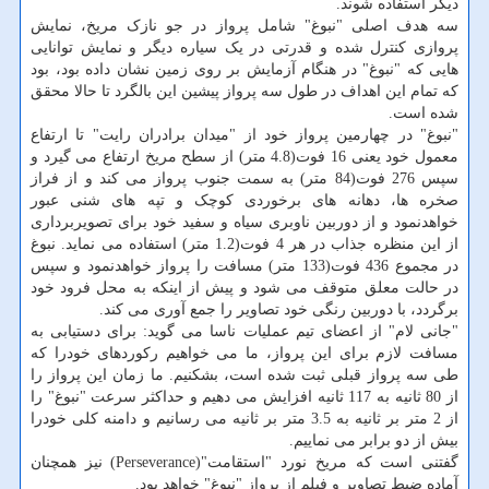
دیگر استفاده شوند.
سه هدف اصلی "نبوغ" شامل پرواز در جو نازک مریخ، نمایش
پروازی کنترل شده و قدرتی در یک سیاره دیگر و نمایش توانایی
هایی که "نبوغ" در هنگام آزمایش بر روی زمین نشان داده بود، بود
که تمام این اهداف در طول سه پرواز پیشین این بالگرد تا حالا محقق
شده است.
"نبوغ" در چهارمین پرواز خود از "میدان برادران رایت" تا ارتفاع
معمول خود یعنی 16 فوت(4.8 متر) از سطح مریخ ارتفاع می گیرد و
سپس 276 فوت(84 متر) به سمت جنوب پرواز می کند و از فراز
صخره ها، دهانه های برخوردی کوچک و تپه های شنی عبور
خواهدنمود و از دوربین ناوبری سیاه و سفید خود برای تصویربرداری
از این منظره جذاب در هر 4 فوت(1.2 متر) استفاده می نماید. نبوغ
در مجموع 436 فوت(133 متر) مسافت را پرواز خواهدنمود و سپس
در حالت معلق متوقف می شود و پیش از اینکه به محل فرود خود
برگردد، با دوربین رنگی خود تصاویر را جمع آوری می کند.
"جانی لام" از اعضای تیم عملیات ناسا می گوید: برای دستیابی به
مسافت لازم برای این پرواز، ما می خواهیم رکوردهای خودرا که
طی سه پرواز قبلی ثبت شده است، بشکنیم. ما زمان این پرواز را
از 80 ثانیه به 117 ثانیه افزایش می دهیم و حداکثر سرعت "نبوغ" را
از 2 متر بر ثانیه به 3.5 متر بر ثانیه می رسانیم و دامنه کلی خودرا
بیش از دو برابر می نماییم.
گفتنی است که مریخ نورد "استقامت"(Perseverance) نیز همچنان
آماده ضبط تصاویر و فیلم از پرواز "نبوغ" خواهد بود.