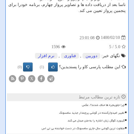
ناسا بعد از دریافت داده ها و تصاویر پرواز چهارم، برنامه خودرا برای
پنجمین پرواز تعیین می کند.
1400/02/10
23:01:08
1596
/ 5
5.0
تگهای خبر:
دوربین
,
فناوری
,
نرم افزار
این مطلب پارسی کاو را پسندیدین؟
(0)
(1)
X
تازه ترین مطالب مرتبط
چرا جلوپنجره ها حذف شدند؟، عکس
تغییر امیدوارکننده در گوشی پرچمدار جدید سامسونگ
کیبورد گوگل زبان اشاره را به متن مبدل می کند
متفاوت ترین گوشی سال جاری سامسونگ در دست خواننده بی تی اس