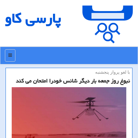
پارسی كاو
منو
با لغو پرواز پنجشنبه
نبوغ روز جمعه بار دیگر شانس خودرا امتحان می كند