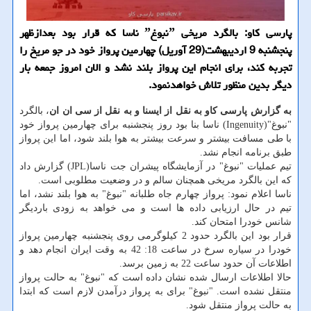
پارسی کاو: بالگرد مریخی ˮنبوغˮ ناسا که قرار بود بعدازظهر
پنجشنبه 9 اردیبهشت(29 آوریل) چهارمین پرواز خود در جو مریخ را
تجربه کند، برای انجام این پرواز بلند نشد و الان امروز جمعه بار
دیگر بدین منظور تلاش خواهدنمود.
به گزارش پارسی کاو به نقل از ایسنا و به نقل از سی ان ان
، بالگرد
"نبوغ"(Ingenuity) ناسا بنا بود روز پنجشنبه برای چهارمین پرواز خود
با طی مسافت بیشتر و سرعت بیشتر به هوا بلند شود، اما این پرواز
طبق برنامه انجام نشد.
تیم عملیات "نبوغ" در آزمایشگاه پیشران جت ناسا(JPL) گزارش داد
که این بالگرد مریخی همچنان سالم و در وضعیت مطلوبی است.
ناسا اعلام نمود: پرواز چهارم جاه طلبانه "نبوغ" به هوا بلند نشد، اما
تیم در حال ارزیابی داده ها است و می خواهد به زودی باردیگر
شانس خودرا امتحان کند.
قرار بود این بالگرد حدود 2 کیلوگرمی روی پنجشنبه چهارمین پرواز
خودرا در سیاره سرخ در ساعت 18: 42 به وقت ایران انجام دهد و
اطلاعات آن حدود ساعت 22 به زمین برسد.
حالا اطلاعات ارسال شده نشان داده است که "نبوغ" به حالت پرواز
منتقل نشده است. "نبوغ" برای به پرواز درآمدن لازم است که ابتدا
به حالت پرواز منتقل شود.