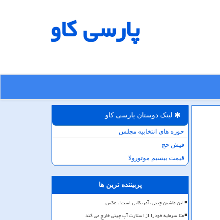
پارسی كاو
لینک دوستان پارسی كاو
حوزه های انتخابیه مجلس
فیش حج
قیمت بیسیم موتورولا
پربیننده ترین ها
این ماشین چینی، آمریکایی است!، عکس
متا سرمایه خودرا از استارت آپ چینی خارج می کند