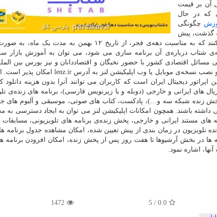
ی آن بر قیمت
 که در حال
وزش
چگونگی
که گذشت، پیش
نمایشی از وضعیت احتمالی بازار روز بعد و… را تماشا کنند که به مناسبت دهه‌ی فجر، از تاریخ ۱۲ بهمن به مد
 شتاب درباره‌ی آن برنامه سازی می شود، می توان به آموزش بازار سرم
 مسائل اقتصادی کشور با حضور نخبگان و اقتصاددانان و نیز بورس بین المل
و نصب نسخه‌ی موبایل یا وب اپلیکیشن لنز به آدرس lenz.ir ا
 بزرگترین اپراتور دیجیتال ایران است که کاربران می توانند آنرا بدون هزینه دانلود ک
ال های ایرانی و خارجی (دوبله و با زیرنویس فارسی)، برنامه های زنده‌ی تلو
ش زنده شبکه سه و…)، پادکست، کتاب های صوتی، موسیقی و آلبوم های جد
داشته باشند. همچون امکانات اپلیکیشن لنز می توان به ایجاد دسترسی به م
ه های مستند ایرانی و خارجی، پخش زنده‌ی برنامه های تلویزیونی، مسابقات و
ه تلویزیون در زمان بندی از پیش تعیین شده، امکان مشاهده جدول برنامه 
 ها در بخش آرشیوها تا هفت روز پس از پخش زنده، امکان افزودن برنامه ه
نها، اشاره نمود.
1472
/ 5
0.0