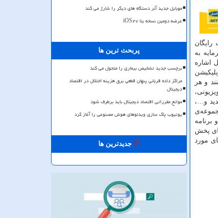
موبایل جدید آنر دستگاه های دیگر را شارژ می کند
عرضه دومین نسخه بتا iOS۲۷
ت یک ماه، به صورت رایگان
پربحث ترین ها
ایه به
ل اشاره
برچسب جدید تشخیص بیماری را متحول می کند
مکان پذیر است. اپلیکیشن
مراکز داده قربانی پنهان قطعی برق هزینه اختلال در اقتصاد
نند و هر
دیجیتال
یزیونی،
موانع مقرراتی اقتصاد دیجیتال باید برطرف شود
ید و…،
جموعه‌ی
یوتیوب پاک سازی ویدئوهای هوش مصنوعی را آغاز کرد
 برنامه
های پخش
ای مورد
جدیدترین ها