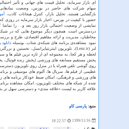
ای بازار سرمایه، تحلیل قیمت های جهانی و تأثیر احتمال
سهام شرکت های حاضر در بورس، وضعیت نمادهایی
بازگشایی هستند، تحلیل بازار، کنترل هیجانات کاذب،
آم
حضور با کیفیت در بورس، اخبار بازار سرمایه در روزی 
دردسترس است. همچون دیگر موضوع هایی که در شبکه‌ی
مخاطبان، مدیریت و ارائه مفاهیم اقتصادی، طرح و بررسی
نمود. مشاهده‌ی برنامه های شبکه‌ی شتاب، بوسیله
دانلود
لنز (Lenz.ir)، تلویزیون اینترنتیایرانسل، نخستین و
لحظه و هر کجا، به مجموعه ای از تازه ترین فیلم ها و سری
پخش مستقیم مسابقه های ورزشی (پخش زنده فوتبال، پخ
روی گوشی تلفن همراه یا در منزل روی تلویزیون دسترسی 
عظیمی از فیلم ها، سریال ها، آلبوم های موسیقی و برنام
های ورزشی و فرهنگی، امکان ضبط خودکار برنامه های زند
شده از شبکه های مختلف تلویزیون، امکان مشاهده برنامه
علاقه کاربر به لیست «علاقه مندی» و دسترسی سهل تر به آ
منبع:
پارسی كاو
1399/11/16
18:22:57