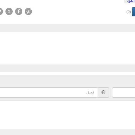
انلود
X
(0)