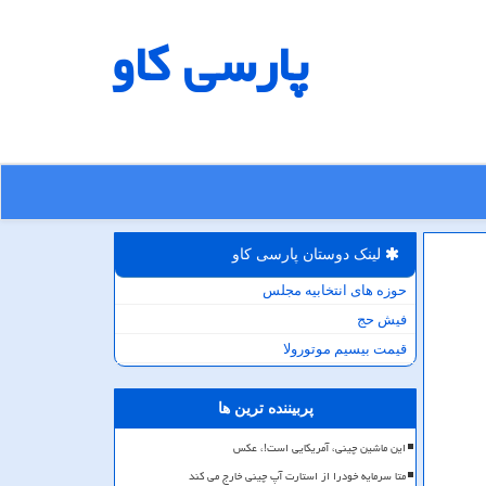
پارسی كاو
لینک دوستان پارسی كاو
حوزه های انتخابیه مجلس
فیش حج
قیمت بیسیم موتورولا
پربیننده ترین ها
این ماشین چینی، آمریکایی است!، عکس
متا سرمایه خودرا از استارت آپ چینی خارج می کند