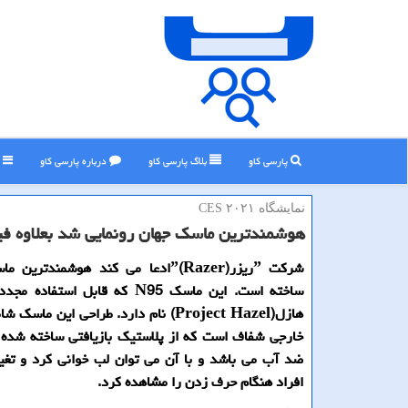
پارسی کاو
بلاگ پارسی كاو
درباره پارسی كاو
ر
نمایشگاه CES ۲۰۲۱
هوشمندترین ماسك جهان رونمایی شد بعلاوه فی
شرکت ˮریزرˮ(Razer)ادعا می کند هوشمندتر
ساخته است. این ماسک N95 که قابل استف
هازل(Project Hazel) نام دارد. طراحی این م
خارجی شفاف است که از پلاستیک بازیافتی ساخته شد
ضد آب می باشد و با آن می توان لب خوانی کرد و تغ
افراد هنگام حرف زدن را مشاهده کرد.