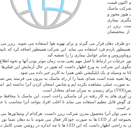
 اکنون قیمت
ن شرکت ماسک
ین ماسک هنوز مجوز و
ز کنترل و پیشگیری بیماری
است. ریزر در
 از متخصصان
طرف دهان قرار می گیرند و برای تهویه هوا استفاده می شوند. ریزر می 
همینطور بازدم فرد استفاده می نماید. این شرکت همینطور اضافه کرد که تایید
 هنوز جزئیات در ارتباط با اصل مهم یعنی مدت زمان موثر بودن آنها و نحوه اطل
 سخنگوی این شرکت به ورج اظهار داشت که هنوز در حال آزمایش این فیلترها ه
نا به وسیله ی یک اپلیکیشن تلفن همرا به کاربر خبر داده می شود.
تورها تعبیه شده است صدای شما را از راه ماسک به بیرون می فرستد پس شم
 را به صورت عملی مشاهده نکرده ایم و شانس امتحان کردن آنرا نداشته ایم. ا
ل است.
ند که پروژه Hazel با وجود همه فن آوری های به کار رفته در آن ماسکی راحت است. این ماسک با محافظ
گوش قابل تنظیم استفاده می نماید تا اغلب افراد بتوانند آنرا متناسب با خو
تر است.
ه اگر این ماسک دارای LED های Chroma RGB نباشد نمی توان آنرا محصول مدرن شرکت ریزر دانست. هرکدام از ونتیلاتورها م
رنگ دلخواه بدرخشند و هنگامی که هوا تاریک می شود، مجموعه ای از LED ها به صورت خودکار فعال می شوند تا به دهان شما 
دیگران همچنان بتوانند صحبت کردن شما را ببینند. نمی توان به راحتی اظهار داشت که این LED ها تا چه اندازه در 