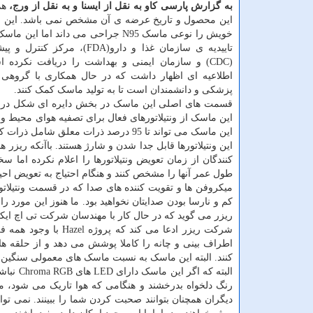
به گزارش پارسی کاو به نقل از ایسنا و به نقل از ورج،
هم
این محصول و تاریخ عرضه ی آن مشخص نمی باشد. ای
خویش را نوعی ماسک N95 جراحی می داند اما ا
تاییدیه ی سازمان غذا و دارو(FDA)، مرک
(CDC) و سازمان ایمنی و بهداشت را دریافت نکرده 
اطلاعیه ای اظهار داشت که در حال همکاری با گروهی
پزشکی و دانشمندان است تا به تولید ماسک کمک کنند.
قسمت های اصلی این ماسک در بخش دایره ای شکل در دو 
این ماسک از ونتیلاتورهای فعال برای تصفیه هوای محیط و 
این ماسک می تواند تا 95 درصد ذرات معلق شامل ذرات کروناویروس و سایر عوامل بیماری زا را تصفیه کند.
این ونتیلاتورها قابل جدا شدن و شارژ هستند. باآنکه ریزر
کنندگان از زمان تعویض ونتیلاتورها را اعلام نکرده اما
طول عمر آنها را مشخص کنند و هنگام احتیاج به تعویض احیا
میکروفن ها و تقویت کننده های صدا که در قسمت ونتیلا
کم و نارسا بودن صدایتان نخواهید بود. ما هنوز این مورد
ریزر می گوید که در حال کار با مهندسان شرکت تی اچ ایکس(THX) برای رسیدن به میزان صدای متعاد
شرکت ریزر ادعا می ک
اطراف بینی و چانه را کاملا پوشش می دهد و از حلقه های 
کنند. البته این ماسک به نسبت ماسک های معمولی سنگین 
البته ک