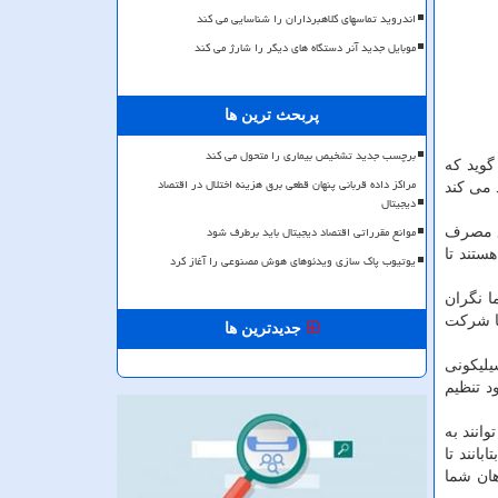
اندروید تماسهای کلاهبرداران را شناسایی می کند
موبایل جدید آنر دستگاه های دیگر را شارژ می کند
پربحث ترین ها
برچسب جدید تشخیص بیماری را متحول می کند
گوید که
مراکز داده قربانی پنهان قطعی برق هزینه اختلال در اقتصاد
 می کند
دیجیتال
موانع مقرراتی اقتصاد دیجیتال باید برطرف شود
اع مصرف
ستند تا
یوتیوب پاک سازی ویدئوهای هوش مصنوعی را آغاز کرد
ا نگران
ما شرکت
جدیدترین ها
 سیلیکونی
د تنظیم
ی توانند به
نور بتابانند تا
روشن شدن کامل دهان شما