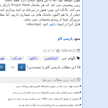
موثر خواهند بود، اما با این وجود امکان دارد مفید باشند.
ریزر پیشبین
می کند، باآنکه این مورد هنوز در مرحله ی ایده پردازی اس
خیلی از ما هم اکنون ماسک های بی شماری داریم، اما مطمئنا اگر روزی Project Hazel به بازار بیاید جایی برای آن
مرورگر شما از ویدئو پشتیبانی نمی نماید.
فایل آنرا از اینجا
دانلود
کنید: video/mp4
منبع:
پارسی كاو
1399/10/25
13:17:17
تگهای خبر:
اپلیكیشن
,
دانلود
,
شركت
,
هوش
این مطلب پارسی کاو را پسندیدین؟
(0)
تازه ترین مطالب مرتبط
تمدید مهلت ثبت نام در دومین نمایشگاه فناوری های روزآمد ایران
متفاوت ترین گوشی سال جاری سامسونگ در دست خواننده بی تی اس
رونمایی از موتور 8 سیلندر تخت 1000 اسب بخاری برای بار اول در تاریخ
دخالت هوش مصنوعی در اخراج کارمندان به شکایت منجر گردید