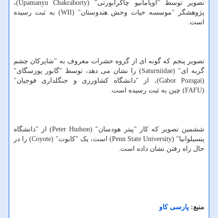
تصویر توسط "اوپامانیو چاکرابورتی" (Upamanyu Chakraborty)،
پژوهشگر "موسسه حیات وحش هندوستان" (WII) به ثبت رسیده
است.
تصویر پنجم که گونه ای از گروه حشرات معروف به "شاپرکان چشم
گربه ای" (Saturniidae) را نشان می دهد، توسط "گابور پوزسگای"
(Gabor Pozsgai)، از "دانشگاه کشاورزی و جنگلداری فوجیان"
(FAFU) چین به ثبت رسیده است.
ششمین تصویر که کار "پیتر هودسان" (Peter Hudson) از "دانشگاه
پنسیلوانیا" (Penn State University) است، یک "کایوت" (Coyote) را در
حال راه رفتن نشان داده است.
منبع:
پارسی كاو