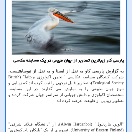
پارسی كاو زیباترین تصاویر از جهان طبیعی در یك مسابقه عكاسی
به گزارش پارسی کاو به نقل از ایسنا و به نقل از نیوساینتیست
،
شرکت کنندگان مسابقه عکاسی "انجمن اکولوژی بریتانیا" (British
Ecological Society)، تصاویر قابل توجهی را ثبت کرده اند که زیبایی و
تنوع جهان طبیعی را به نمایش می گذارند. در این مسابقه،
متخصصان اکولوژی و دانش جویانی از سراسر جهان شرکت کردند و
تصاویر زیبایی از طبیعت عرضه کرده اند.
"آلوین هاردنبول" (Alwin Hardenbol)، از "دانشگاه فنلاند شرقی"
(University of Eastern Finland)، تصویری از یک "پلیکان پاخاکستری"