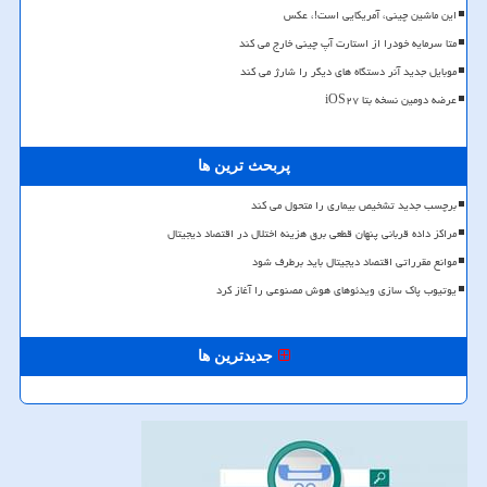
این ماشین چینی، آمریکایی است!، عکس
متا سرمایه خودرا از استارت آپ چینی خارج می کند
موبایل جدید آنر دستگاه های دیگر را شارژ می کند
عرضه دومین نسخه بتا iOS۲۷
پربحث ترین ها
برچسب جدید تشخیص بیماری را متحول می کند
مراکز داده قربانی پنهان قطعی برق هزینه اختلال در اقتصاد دیجیتال
موانع مقرراتی اقتصاد دیجیتال باید برطرف شود
یوتیوب پاک سازی ویدئوهای هوش مصنوعی را آغاز کرد
جدیدترین ها