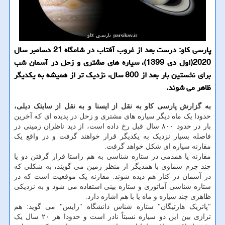
پارسی كاو: درست بعد از غروب آفتاب در شامگاه 21 دسامبر سال
2020(اول دی 1399)، سیاره های مشتری و زحل در آسمان شب
برای نخستین بار بعد از 800 سال، نزدیك تر از همیشه به یكدیگر
ظاهر می شوند.
به گزارش پارسی کاو به نقل از ایسنا و به نقل از سایتک دیلی،
حدودا یک ماه دیگر سیاره های مشتری و زحل در پدیده ای که آخرین
بار در حدود ۸۰۰ سال قبل رخ داده است، از دید ناظران زمینی در
فاصله بسیار نزدیک به یکدیگر قرار خواهند گرفت و در واقع یک
مقارنه سیاره ای شکل خواهد گرفت.
مقارنه یا همدمی در ستاره شناسی به هم راستا قرار گرفتن دو یا
چند جرم سماوی با همدیگر از منظر زمین می گویند، به شکلی که
در آسمان در کنار هم دیده شوند. مقارنه یک موقعیت است که در
ستاره شناسی آماتوری و ستاره بینی استفاده می شود و به نزدیکی
ظاهری چند سیاره و ماه یا با هم اشاره دارد.
"پاتریک هارتیگان" ستاره شناس دانشگاه "رایس" می گوید: هم
ترازی بین این دو سیاره نسبتاً نادر است و حدودا هر ۲۰ سال یک