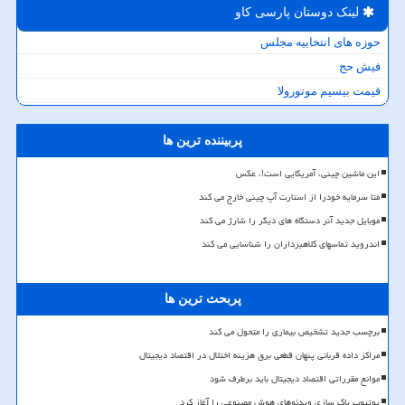
لینک دوستان پارسی كاو
حوزه های انتخابیه مجلس
فیش حج
قیمت بیسیم موتورولا
پربیننده ترین ها
این ماشین چینی، آمریکایی است!، عکس
متا سرمایه خودرا از استارت آپ چینی خارج می کند
موبایل جدید آنر دستگاه های دیگر را شارژ می کند
اندروید تماسهای کلاهبرداران را شناسایی می کند
پربحث ترین ها
برچسب جدید تشخیص بیماری را متحول می کند
مراکز داده قربانی پنهان قطعی برق هزینه اختلال در اقتصاد دیجیتال
موانع مقرراتی اقتصاد دیجیتال باید برطرف شود
یوتیوب پاک سازی ویدئوهای هوش مصنوعی را آغاز کرد