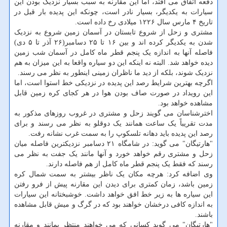
دفعه اتفاق می افتد، اما این مقارنه به سبب بسیار نزدیک بودن این
سیارات به یکدیگر، بسیار نادر است، چونکه این پدیده بار قبل در
تاریخ ۴ مارس سال ۱۲۲۶ میلادی رخ داده است.
مشتری و زحل از شروع تابستان در آسمان زمین شروع به نزدیک
شدن به یکدیگر کرده اند و بین ۱۶ تا ۲۵ دسامبر(۲۶ آذر تا ۵ دی)
فاصله آنها به اندازه یک پنجم قطر ماه کامل در آسمان شب زمین
دیده خواهد شد. البته نه اینکه این دو سیاره واقعا به این میزان به هم
نزدیک شوند، بلکه از دید ما ناظران زمینی اینطور به نظر می رسند.
اگرچه بهترین شرایط رصد این پدیده در نزدیکی خط استوا است، اما
این رویداد در صورت صاف بودن هوا در هر کجای کره زمین قابل
مشاهده خواهد بود.
اخترشناسان می گویند زحل و مشتری در غروب روزهای مذکور به
مدت تقریباً یک ساعت همانند یک دوقلو به نظر می رسند و برای
رصد این پدیده باید دهانه تلسکوپ را به سمت غرب نشانه رفت.
"هارتیگان" می گوید: در شامگاه ۲۱ دسامبر نزدیکترین فاصله میان
زحل و مشتری رقم خواهد خورد و آنها مانند یک جفت به نظر می
رسند که فقط یک پنجم قطر ماه کامل از هم فاصله دارند.
وی اضافه کرد: هرچه مکان یک ناظر بیشتر به سمت شمال کره
زمین باشد، زمان کمتری برای دیدن این مقارنه پیش از فرو رفتن
این سیاره ها به زیر خط افق خواهد داشت. خوشبختانه این سیارات
به اندازه کافی درخشان خواهند بود که در گرگ و میش قابل مشاهده
باشند.
"هارتیگان" می گوید کسانی که می خواهند منتظر بمانند و مقارنه