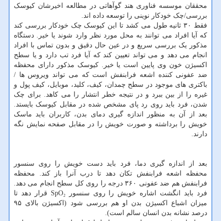
محققان موسسه فناوری هند گوآهاتی در مطالعه اخیرشان کیوسک
بررسی/چک خودکار نوینی را توسعه داده اند.
فقط ۳۰ ثانیه طول می کشد تا این کیوسک چک خودکار بررسی کند
که آیا افراد می توانند به محل مورد نظر وارد شوند یا خیر. دستگاه
مذکور یک بررسی سریع و در عین حال دقیق و بدون تماس با افراد
انجام می دهد و می تواند تعیین کند که آیا فرد تب دارد و یا سطح
اکسیژن خون وی پایین است یا خیر. کیوسک مذکور دارای محفظه
ضد عفونی کننده اشعه فرابنفش است که می تواند ویروس ها /
باکتری های موجود در سطح چمدان، کیف، کلید، موبایل، کیف پول و
غیره را از بین ببرد و در نتیجه خطر انتشار را می کاهد. برای چک
شدن، فرد باید روی رد پای مشخص شده در مقابل کیوسک بایستد.
بعد از آن به منظور اندازه گیری دمای بدن، کاربران باید ماسک
خویش را برداشته و صورت خویش را در مقابل صفحه نمایش نگه
دارند.
بعد از اندازه گیری دما، فرد باید دست خویش را روی سنسور
محفظه اشعه فرابنفش تکان دهد تا درب آنرا باز کند. محفظه
فرابنفش هم ضد عفونی ۳۶۰ درجه را روی کل سطح انجام می دهد.
فرد باید انگشت اشاره خویش را روی سنسور SpO₂ قرار دهد تا
میزان اشباع اکسیژن بدن او هم بررسی شود (اکسیژن بالای ۹۵
درصد نشانه بدن انسان سالم است).