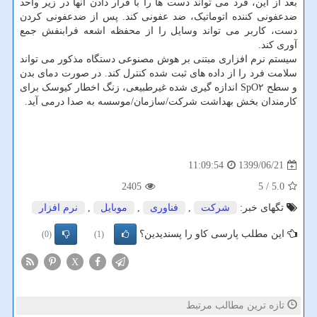
بعد از این، فرد می تواند دست ها را با قرار دادن آنها در زیر واحد
ضدعفونی کننده اتوماتیک، ضد عفونی کند. پس از ضدعفونی کردن
دست، کاربر می تواند وسایل را از محفظه اشعه فرابنفش جمع
آوری کند.
سیستم نرم افزاری مبتنی بر هوش مصنوعی دستگاه مذکور می تواند
سلامت فرد را از داده های ثبت شده کنترل کند. در صورت دمای بدن
و سطح SpO۲ اندازه گیری شده غیرطبیعی، زنگ اخطار کیوسک برای
کارمندان بخش بهداشت شرکت/سازمان/موسسه به صدا درمی آید.
1399/06/21
11:09:54
2405
/ 5
5.0
تگهای خبر:
شركت
,
فناوری
,
موبایل
,
نرم افزار
این مطلب پارسی کاو را پسندیدین؟
(0)
(1)
X
تازه ترین مطالب مرتبط