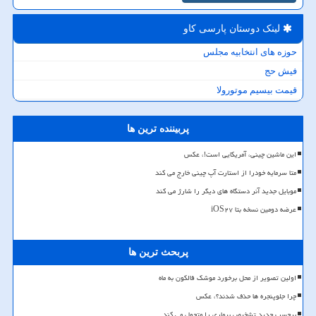
لینک دوستان پارسی كاو
حوزه های انتخابیه مجلس
فیش حج
قیمت بیسیم موتورولا
پربیننده ترین ها
این ماشین چینی، آمریکایی است!، عکس
متا سرمایه خودرا از استارت آپ چینی خارج می کند
موبایل جدید آنر دستگاه های دیگر را شارژ می کند
عرضه دومین نسخه بتا iOS۲۷
پربحث ترین ها
اولین تصویر از محل برخورد موشک فالکون به ماه
چرا جلوپنجره ها حذف شدند؟، عکس
برچسب جدید تشخیص بیماری را متحول می کند