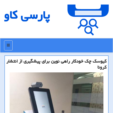
پارسی كاو
منو
كیوسك چك خودكار راهی نوین برای پیشگیری از انتشار
كرونا