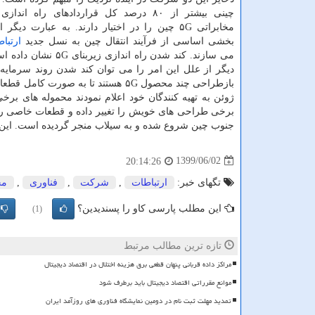
چینی بیشتر از ۸۰ درصد کل قراردادهای راه اند
مخابراتی ۵G چین را در اختیار دارند. به عبارت دی
بخشی اساسی از فرآیند انتقال چین به نسل جدید
ارتبا
می سازند. کند شدن 
بازطراحی چند محصول ۵G هستند تا به
ژوئن به تهیه کنندگان خود اعلام نمودند محموله های برخ
برخی طراحی های خویش را تغییر داده و قطعات خاصی را د
جنوب چین شروع شده و به سیلاب منجر گردیده است. این امر هم به ت
1399/06/02
20:14:26
تگهای خبر:
ارتباطات
,
شركت
,
فناوری
,
مح
این مطلب پارسی کاو را پسندیدین؟
(1)
تازه ترین مطالب مرتبط
مراکز داده قربانی پنهان قطعی برق هزینه اختلال در اقتصاد دیجیتال
موانع مقرراتی اقتصاد دیجیتال باید برطرف شود
تمدید مهلت ثبت نام در دومین نمایشگاه فناوری های روزآمد ایران