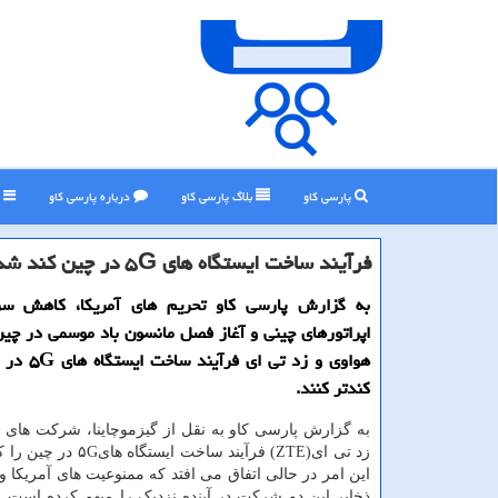
پارسی کاو
بلاگ پارسی كاو
درباره پارسی كاو
ر
فرآیند ساخت ایستگاه های ۵G در چین كند شد
به گزارش پارسی كاو تحریم های آمریكا، كاهش سر
اپراتورهای چینی و آغاز فصل مانسون باد موسمی در چ
هواوی و زد تی ا
كندتر كنند.
به گزارش پارسی کاو به نقل از گیزموچاینا، شرکت های 
زد تی ای(ZTE) فرآیند ساخت ایست
این امر در حالی اتفاق می افتد که ممنوعیت های آمریکا 
ذخایر این دو شرکت در آینده نزدیک را مبهم کرده است.