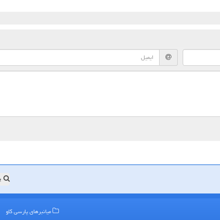
ب
میانبرهای پارسی كاو