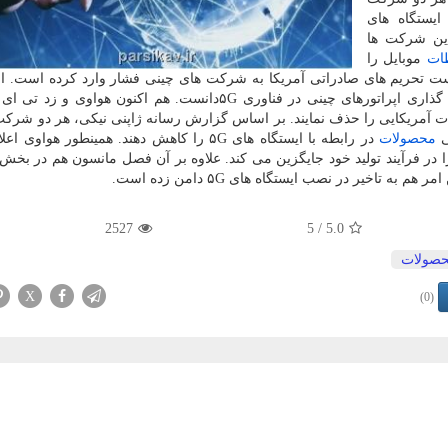
ازی ایستگاه های
گر این شرکت ها
طات
موبایل را
راه اندازی زیربنای ۵G نشان داده است تحریم های صادراتی آمریکا به شرکت های چینی فشار وارد کرده است.
دیگر از علل این امر را می توان کند شدن روند سرمایه گذاری اپراتورهای چینی در فناوری ۵Gدانست. هم اکنون 
 صورت کامل قطعات آمریکایی را حذف نمایند. بر اساس گزارش رسانه ژاپنی نیکی، هر دو شرک
ی
محصولات
در رابطه با ایستگاه های ۵G را کاهش دهند. همینطور هواوی
ر فرآیند تولید خود جایگزین می کند. علاوه بر آن فصل مانسون هم در بخش 
اخیر در نصب ایستگاه های ۵G دامن زده است.
2527
/ 5
5.0
صولات
X
(0)