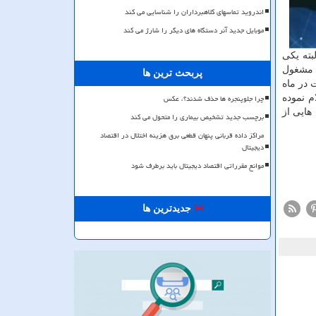
اندروید تماسهای کلاهبرداران را شناسایی می کند
موبایل جدید آنر دستگاه های دیگر را شارژ می کند
 البته یکی
هواوی و زد تی ای مشغول
پربحث ترین ها
ت در ماه
چرا جلوپنجره ها حذف شدند؟، عکس
 اعلام نموده
هایی از
برچسب جدید تشخیص بیماری را متحول می کند
مراکز داده قربانی پنهان قطعی برق هزینه اختلال در اقتصاد
دیجیتال
موانع مقرراتی اقتصاد دیجیتال باید برطرف شود
جدیدترین ها