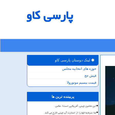
پارسی كاو
لینک دوستان پارسی كاو
حوزه های انتخابیه مجلس
فیش حج
قیمت بیسیم موتورولا
پربیننده ترین ها
این ماشین چینی، آمریکایی است!، عکس
متا سرمایه خودرا از استارت آپ چینی خارج می کند