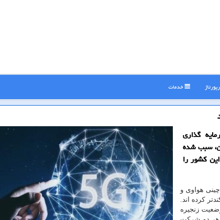
پورتاژ
خدمات
مایه گذاری
ین، سبب شده
ی فرآیند ساخت ایستگاه های ۵G در این كشور را
چینی هواوی و
گاه های۵G در چین را کندتر کرده اند.
وضعیت زنجیره
 هر دو شرکت