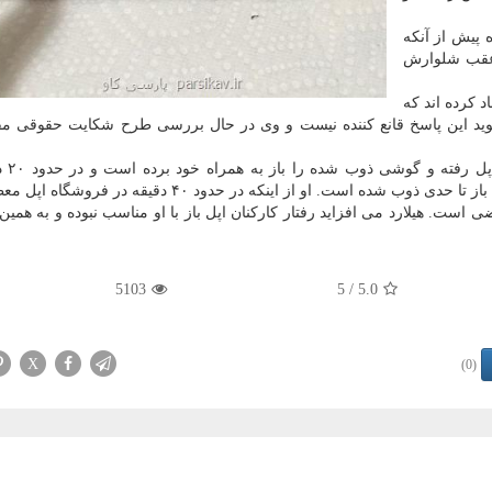
پیش از آنكه
 عقب شلوارش
د كرده اند كه
 گوید این پاسخ قانع كننده نیست و وی در حال بررسی طرح شكایت حقوقی مق
وی عصر روز وقوع 
سوالات طرح شده پاسخ داده است. سیم كارت این گوشی باز تا حدی ذوب شده است. او از اینكه در حدود ۴۰ 
ت. هیلارد می افزاید رفتار كاركنان اپل باز با او مناسب نبوده و به همین
5103
/ 5
5.0
X
(0)