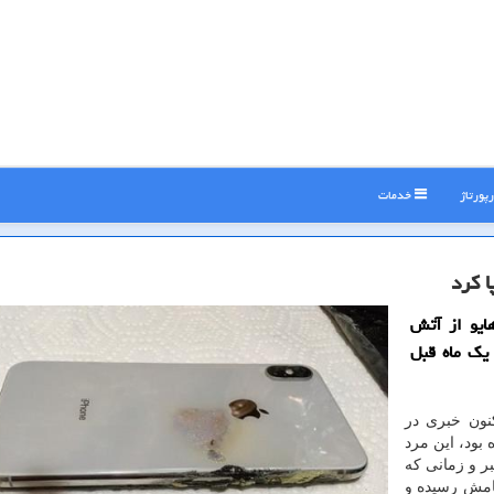
پورتاژ
خدمات
 كرد
ایو از آتش
یك ماه قبل
نون خبری در
بود، این مرد
رد، مدعی شده كه در تاریخ ۱۲ دسامبر و زمانی كه
امش رسیده و