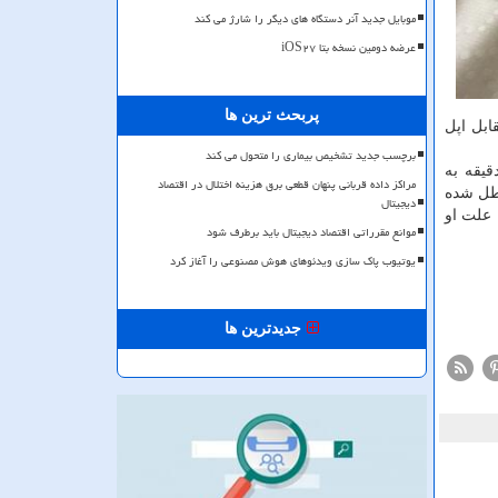
موبایل جدید آنر دستگاه های دیگر را شارژ می کند
عرضه دومین نسخه بتا iOS۲۷
پربحث ترین ها
ابل اپل
برچسب جدید تشخیص بیماری را متحول می کند
این حادثه به یكی از فروشگاه های اپل رفته و گوشی ذوب شده را باز به همراه خود برده است و در حدود ۲۰ دقیقه به
مراکز داده قربانی پنهان قطعی برق هزینه اختلال در اقتصاد
دقیقه در فروشگاه اپل معطل شده
دیجیتال
 علت او
موانع مقرراتی اقتصاد دیجیتال باید برطرف شود
یوتیوب پاک سازی ویدئوهای هوش مصنوعی را آغاز کرد
جدیدترین ها