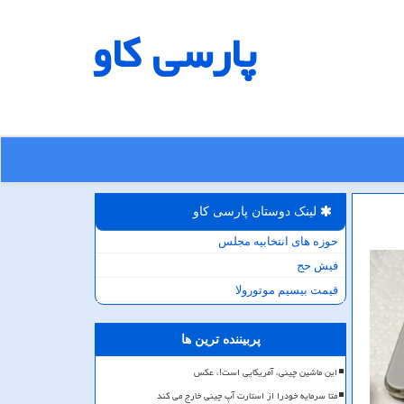
پارسی كاو
لینک دوستان پارسی كاو
حوزه های انتخابیه مجلس
فیش حج
قیمت بیسیم موتورولا
پربیننده ترین ها
این ماشین چینی، آمریکایی است!، عکس
متا سرمایه خودرا از استارت آپ چینی خارج می کند