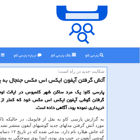
پارسی کاو
بلاگ پارسی كاو
درباره پارسی كاو
ر
شكایت جدید در راه است؛
آتش گرفتن آیفون ایكس اس مكس جنجال به پا
پارسی كاو: یك مرد ساكن شهر كلمبوس در ایالت اوه
گرفتن گوشی آیفون ایكس اس مكس خود كه كمتر از 
خریداری نموده بود، آگاهی داده است.
به گزارش پارسی كاو به نقل از فایومك، در حالیكه تاك
مورد آتش گرفتن مدلهای جدید گوشیهای آیفون منتشر نشده 
كه جاش هیلارد نام دا
گوشی آیفون در جیب وی بوده، ابتدا بوی سوختگی به مش