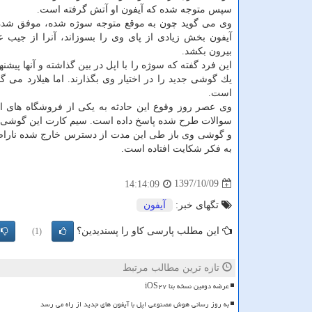
سپس متوجه شده كه آیفون او آتش گرفته است.
وی می گوید چون به موقع متوجه سوژه شده، موفق شده 
آیفون بخش زیادی از پای وی را بسوزاند، آنرا از جیب
بیرون بكشد.
این فرد گفته كه سوژه را با اپل در بین گذاشته و آنها پیشنها
یك گوشی جدید را در اختیار وی بگذارند. اما هیلارد می
است.
و گوشی وی باز طی این مدت از دسترس خارج شده ناراضی اس
به فكر شكایت افتاده است.
1397/10/09
14:14:09
تگهای خبر:
آیفون
این مطلب پارسی کاو را پسندیدین؟
(1)
تازه ترین مطالب مرتبط
عرضه دومین نسخه بتا iOS۲۷
به روز رسانی هوش مصنوعی اپل با آیفون های جدید از راه می رسد