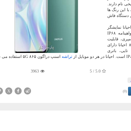
ی نام دارند.
هنوز معلوم نیست آیا موبایل وان پلاس۸ پرو و وان پلاس ۸ با این رنگ ها
ن دستگاه فاش
ش شده بود موبایل وان پلاس ۸ پرو احیانا نمایشگر
۶.۷۸ اینچی QHD، تنظیمات دوربین پشتی ۴ تایی، گواهینامه IP۶۸
 گردو غبار، باتری ۴۵۱۰میلی آمپری، قابلیت
شارژ بیسیم۳۰ وات دارد. یك نسخه كوچكتر وان پلاس ۸ احیانا دارای
نمایشگر ۶.۵۵اینچی FHD، تنظیمات دوربین پشتی ۳ تایی، باتری
تراشه
اسنپ دراگون ۸۶۵ ۵G استفاده می شود.
3963
/ 5
5.0
X
(0)