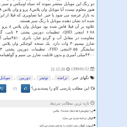
دو رنگ این موبایل منتشر نموده كه سیاه اونیكس و سبز یخ
به بازار عرضه می شود یا خیر. اما تصاویری كه قبلا از ای
شده اند نشان دهنده موبایل با رنگ سبز هستند.
علاوه بر آن قبلا فا
مقاومت در مقابل آب و
۴۳۰۰میلی آمپری و بدون قابلیت شارژ بی سیم و گواهینامهIP است. احیانا در هر دو موبایل از
1399/01/12
21:15:20
تگهای خبر:
تراشه
,
توئیتر
,
دوربین
,
موبایل
این مطلب پارسی کاو را پسندیدین؟
(1)
تازه ترین مطالب مرتبط
چرا جلوپنجره ها حذف شدند؟، عکس
گوگل تراشه جدید می سازد
کیبورد گوگل زبان اشاره را به متن مبدل می کند