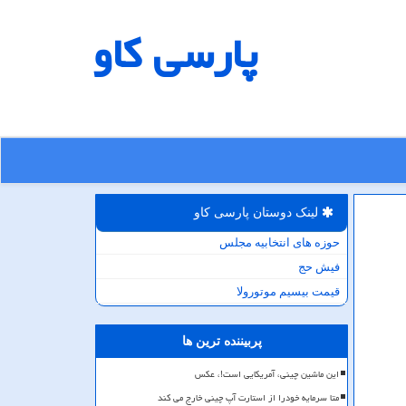
پارسی كاو
لینک دوستان پارسی كاو
حوزه های انتخابیه مجلس
فیش حج
قیمت بیسیم موتورولا
پربیننده ترین ها
این ماشین چینی، آمریکایی است!، عکس
متا سرمایه خودرا از استارت آپ چینی خارج می کند