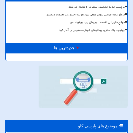
برچسب جدید تشخیص بیماری را متحول می کند
مراکز داده قربانی پنهان قطعی برق هزینه اختلال در اقتصاد دیجیتال
موانع مقرراتی اقتصاد دیجیتال باید برطرف شود
یوتیوب پاک سازی ویدئوهای هوش مصنوعی را آغاز کرد
جدیدترین ها
موضوع های پارسی كاو