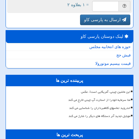
= ۱ بعلاوه ۲
ارسال به پارسی کاو
لینک دوستان پارسی كاو
حوزه های انتخابیه مجلس
فیش حج
قیمت بیسیم موتورولا
پربیننده ترین ها
این ماشین چینی، آمریکایی است!، عکس
متا سرمایه خودرا از استارت آپ چینی خارج می کند
اندروید تماسهای کلاهبرداران را شناسایی می کند
موبایل جدید آنر دستگاه های دیگر را شارژ می کند
پربحث ترین ها