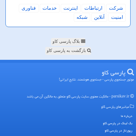
شركت
ارتباطات
اینترنت
خدمات
فناوری
امنیت
آنلاین
شبكه
بلاگ پارسی کاو
بازگشت به پارسی کاو
پارسی كاو
موتور جستجوی پارسی - جستجوی هوشمند، نتایج ایرانی!
parsikav.ir - مالکیت معنوی سایت پارسی كاو متعلق به مالکین آن می باشد
میانبرهای پارسی كاو
درباره ما
بک لینک در پارسی كاو
رپورتاژ در پارسی كاو