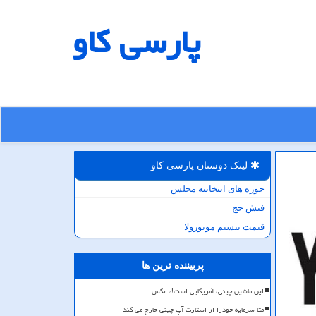
پارسی كاو
لینک دوستان پارسی كاو
حوزه های انتخابیه مجلس
فیش حج
قیمت بیسیم موتورولا
پربیننده ترین ها
این ماشین چینی، آمریکایی است!، عکس
متا سرمایه خودرا از استارت آپ چینی خارج می کند