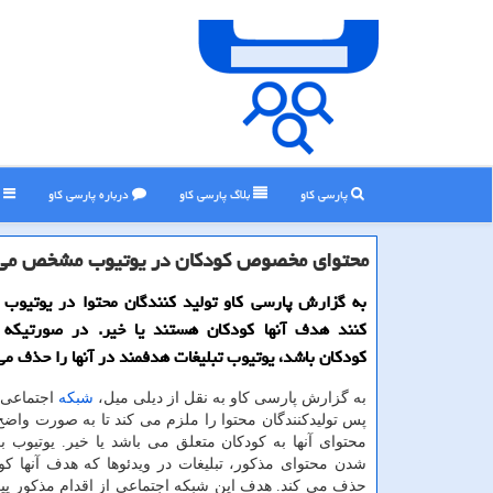
پارسی کاو
بلاگ پارسی كاو
درباره پارسی كاو
ر
محتوای مخصوص كودكان در یوتیوب مشخص می
به گزارش پارسی كاو تولید كنندگان محتوا در یوتیوب
كنند هدف آنها كودكان هستند یا خیر. در صورتیكه
كودكان باشد، یوتیوب تبلیغات هدفمند در آنها را حذف می
به گزارش پارسی كاو به نقل از دیلی میل،
شبكه
اجتماعی ی
پس تولیدكنندگان محتوا را ملزم می كند تا به صورت وا
محتوای آنها به كودكان متعلق می باشد یا خیر. یوتیوب
شدن محتوای مذكور، تبلیغات در ویدئوها كه هدف آنها ك
حذف می كند. هدف این شبكه اجتماعی از اقدام مذكور پیر