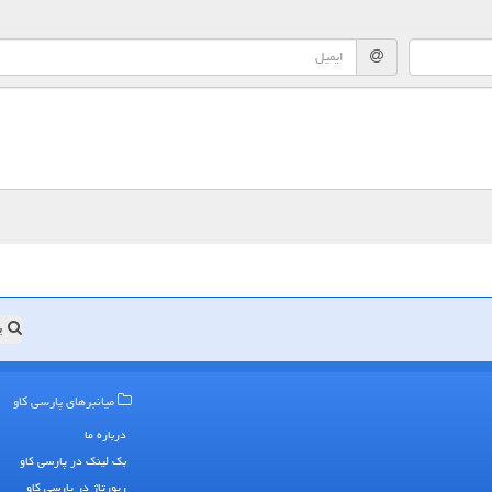
ب
میانبرهای پارسی كاو
درباره ما
بک لینک در پارسی كاو
رپورتاژ در پارسی كاو