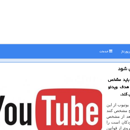
پورتاژ
خدمات
 شود
 باید مشخص
 هدف ویدئو
 كند.
وتیوب از این
ضح مشخص كنند
 بعد از مشخص
ودكان است را
وی از قوانین