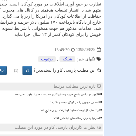
نظارت بر جمع آوری اطلاعات در مورد كودكان است. چندی
متهم شد با انتشار تبلیغات هدفمند در كانال های محبوب ك
حفاظت از اطلاعات كودكان در آمریكا را زیر پا می گذارد. 
خارج از دادگاه باپرداخت ۱۷۰ میلیون دلار جری
شد. اقدامات مذكور هم جهت همخوانی با شرایط تسویه انجام
خویش را برای كودكان كمتر از ۱۳ سال اجرا نماید.
1398/08/25
13:49:39
تگهای خبر:
شبكه
,
یوتیوب
این مطلب پارسی کاو را پسندیدین؟
(1)
تازه ترین مطالب مرتبط
الگوریتم ایکس پاسخ های دوستان کاربر به پست ها را اولویت می دهد
کلمه بی توجهی را در گوگل جستجو نکنید!
گیت هاب از لیست سفید اینترنت ایران خارج شد
اسپانیا به جان رسانه های اجتماعی افتاد
نظرات کاربران پارسی کاو در مورد این مطلب