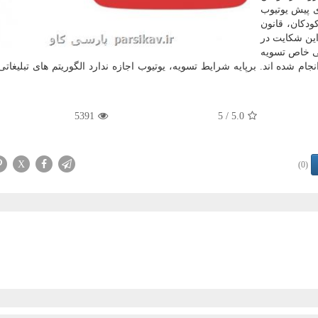
 پیش یوتیوب
ودكان، قانون
این شكایت در
مه و شرایطی خاص تسویه
 شده اند. برپایه شرایط تسویه، یوتیوب اجازه ندارد الگوریتم های تبلیغاتی
5391
/ 5
5.0
X
(0)