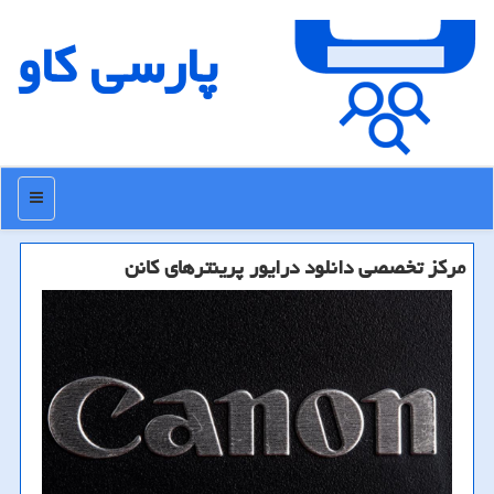
پارسی كاو
منو
مركز تخصصی دانلود درایور پرینترهای كانن