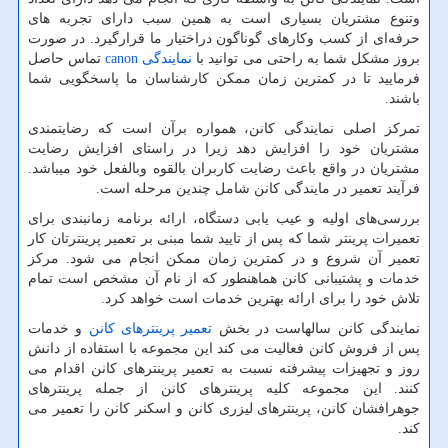
وتنوع مشتریان بسیاری است به همین سبب دارای تجربه‌ های
حرفه‌ای از کسب وکارهای گوناگون دراختیار ما قرارگیرد. در صورت
بروز مشکل شما به راحتی می توانید با
نمایندگی
canon
تماس حاصل
فرمایید تا در کمترین زمان ممکن کارشناسان ما پاسخگویی شما
باشند.
تمرکز اصلی نمایندگی کانن، همواره برآن است که رضایتمندی
مشتریان خود را افزایش دهد زیرا در راستای افزایش رضایت
مشتریان در واقع باعث رضایت کاربران بالقوه وبالفعل خود میباشد.
فرآیند تعمیر در مایندگی کانن شامل چندین مرحله است.
بررسی‌های اولیه و عیب یابی دستگاه، ارائه برنامه زمانبندی برای
تعمیرات پرینتر شما که پس از تایید شما مبنی بر تعمیر پرینترتان کار
تعمیر آن شروع و در کمترین زمان ممکن انجام می شود. مرکز
خدمات و پشتیبانی کانن هماهنطور که از نام آن مشخص است تمام
تلاش خود را برای ارائه بهترین خدمات است خواهد کرد.
نمایندگی کانن سالهاست در بخش
تعمیر پرینترهای کانن
و خدمات
پس از فروش کانن فعالیت می کند این مجموعه با استفاده از دانش
روز و تجهیزات پیشرفته نسبت به تعمیر پرینترهای کانن اقدام می
کنند. این مجموعه کلیه پرینترهای کانن از جمله پرینترهای
جوهرافشان کانن، پرینترهای لیزری کانن و اسکنر کانن را تعمیر می
کند.