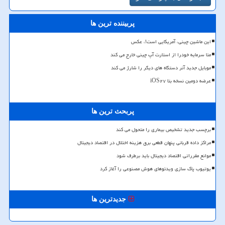
پربیننده ترین ها
این ماشین چینی، آمریکایی است!، عکس
متا سرمایه خودرا از استارت آپ چینی خارج می کند
موبایل جدید آنر دستگاه های دیگر را شارژ می کند
عرضه دومین نسخه بتا iOS۲۷
پربحث ترین ها
برچسب جدید تشخیص بیماری را متحول می کند
مراکز داده قربانی پنهان قطعی برق هزینه اختلال در اقتصاد دیجیتال
موانع مقرراتی اقتصاد دیجیتال باید برطرف شود
یوتیوب پاک سازی ویدئوهای هوش مصنوعی را آغاز کرد
جدیدترین ها