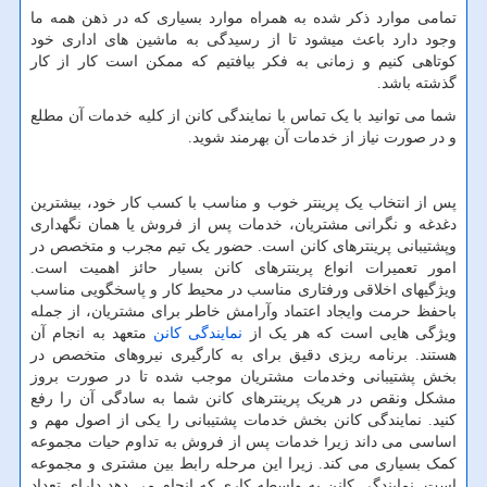
تمامی موارد ذکر شده به همراه موارد بسیاری که در ذهن همه ما
وجود دارد باعث میشود تا از رسیدگی به ماشین های اداری خود
کوتاهی کنیم و زمانی به فکر بیافتیم که ممکن است کار از کار
گذشته باشد.
شما می توانید با یک تماس با نمایندگی کانن از کلیه خدمات آن مطلع
و در صورت نیاز از خدمات آن بهرمند شوید.
پس از انتخاب یک پرینتر خوب و مناسب با کسب کار خود، بیشترین
دغدغه و نگرانی مشتریان، خدمات پس از فروش یا همان نگهداری
وپشتیبانی پرینترهای کانن است. حضور یک تیم مجرب و متخصص در
امور تعمیرات انواع پرینترهای کانن بسیار حائز اهمیت است.
ویژگیهای اخلاقی ورفتاری مناسب در محیط کار و پاسخگویی مناسب
باحفظ حرمت وایجاد اعتماد وآرامش خاطر برای مشتریان، از جمله
ویژگی هایی است که هر یک از
نمایندگی کانن
متعهد به انجام آن
هستند. برنامه ریزی دقیق برای به کارگیری نیروهای متخصص در
بخش پشتیبانی وخدمات مشتریان موجب شده تا در صورت بروز
مشکل ونقص در هریک پرینترهای کانن شما به سادگی آن را رفع
کنید. نمایندگی کانن بخش خدمات پشتیبانی را یکی از اصول مهم و
اساسی می داند زیرا خدمات پس از فروش به تداوم حیات مجموعه
کمک بسیاری می کند. زیرا این مرحله رابط بین مشتری و مجموعه
است. نمایندگی کانن به واسطه کاری که انجام می دهد دارای تعداد