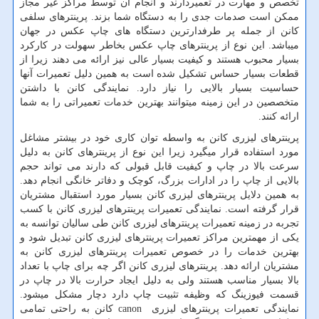
تخصص و مهارت در تعمیردارند و انجام آن توسط مراکز غیر مجاز
ممکن است صدمات جدی را به دستگاه شما بزند. پرینترهای سلفی
کانن از جمله پر طرفدارترین دستگاه های چاپ عکس در جهان
میباشد. این نوع از پرینترهای چاپ عکس بخاطر سهولت در کارکرد
بسیار محبوب هستند و کیفیت بسیار عالی نیز ارائه می دهند زیرا از
قطعات بسیار حساس تشکیل شده است به همین دلیل تعمیرات آنها
حساسیت بسیار بالایی را نیاز دارد. نمایندگی کانن با داشتن
متخصصین در این زمینه میتوانند بهترین خدمات تعمیراتی را به شما
ارائه کنند.
پرینترهای لیزری کانن به واسطه توان کاری خود در بیشتر مشاغل
مورد استفاده قرار میگیرد زیرا این نوع از پرینترهای کانن به دلیل
سرعت بالا در چاپ و کیفیت قابل قبولی که دارند می تواند حجم
بالایی از چاپ را در ادارات بزرگ، کوچک و دفاتر خانگی انجام دهد.
به همین دلایل پرینترهای لیزری کانن بسیار مورد استقبال مشتریان
قرار گرفته است. نمایندگی تعمیرات پرینترهای لیزری کانن با کسب
تجربه در زمینه تعمیرات پرینترهای لیزری کانن طی سالیان توانسه به
یکی از مهمترین مراکز تعمیرات پرینترهای لیزری کانن تبدیل شود و
بهترین خدمات را در خصوص تعمیرات پرینترهای لیزری کانن به
مشتریان ارائه دهد. پرینترهای لیزری کانن اگر چه برای چاپ با تعداد
بالا بسیار مناسب هستند ولی به دلیل ایجاد حرارت بالا در چاپ در
قسمت فیوزینگ که وظیفه تثبیت چاپ دارد دچار مشکل میشود.
نمایندگی تعمیرات پرینترهای لیزری
canon
کانن به راحتی تمامی