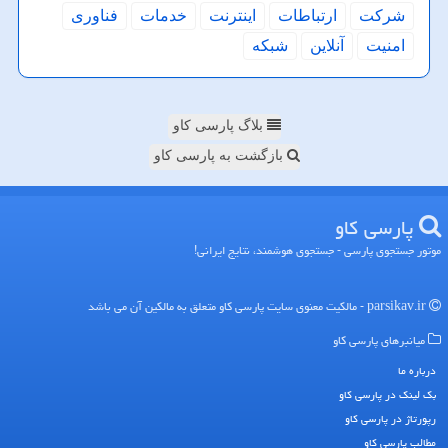
شركت
ارتباطات
اینترنت
خدمات
فناوری
امنیت
آنلاین
شبكه
بلاگ پارسی کاو
بازگشت به پارسی کاو
پارسی كاو
موتور جستجوی پارسی - جستجوی هوشمند، نتایج ایرانی!
parsikav.ir - مالکیت معنوی سایت پارسی كاو متعلق به مالکین آن می باشد
میانبرهای پارسی كاو
درباره ما
بک لینک در پارسی كاو
رپورتاژ در پارسی كاو
مطالب پارسی كاو