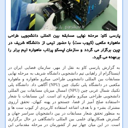
پارسی كاو: مرحله نهایی مسابقه بین المللی دانشجویی طراحی
ماهواره مكعبی (كیوب ست) با حضور تیمی از دانشگاه شریف در
چین برگزار می گردد و سازمان اپسكو پرتاب ماهواره تیم برتر را
برعهده می گیرد.
به گزارش پارسی كاو به نقل از مهر، سازمان فضایی ایران در
اینستاگرام از راهیابی تیم دانشجویی دانشگاه شریف به مرحله نهایی
مسابقات بین المللی دانشجویی طراحی میكرو ماهواره و ماهواره
مكعبی در دانشگاه پلی تكنیك چین (NPU) آگاهی داد. دانشگاه پلی
تكنیك شمال غربی چین (NPU) امسال میزبان مسابقات بین المللی
دانشجویی طراحی میكرو ماهواره ای است. این مسابقات با شعار
«استفاده صلح آمیز از فضا، جستجو در پهنه كیهان، تحقق آرزوی
مشترك بشر» و با هدف اشاعه استفاده كاربردی از كیوب ست ها و
به منظور تحقق شعار مسابقات در بین دانشجویان سراسر جهان و
گسترش همكاریهای علمی بین المللی دانشگاهی در حال برگزاری
است. در این میان چهار تیم از كشورمان در مرحله مقدماتی این