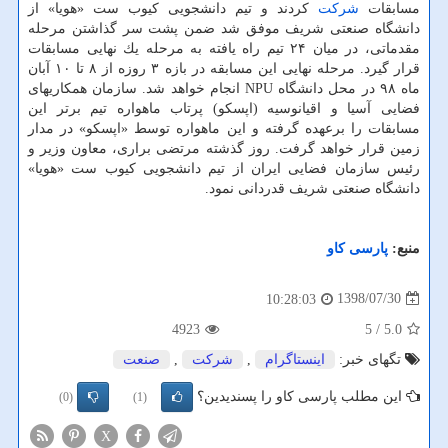
مسابقات
شركت
كردند و تیم دانشجویی كیوب ست «هویا» از
دانشگاه صنعتی شریف موفق شد ضمن پشت سر گذاشتن مرحله
مقدماتی، در میان ۲۴ تیم راه یافته به مرحله یك نهایی مسابقات
قرار گیرد. مرحله نهایی این مسابقه در بازه ۳ روزه از ۸ تا ۱۰ آبان
ماه ۹۸ در محل دانشگاه NPU انجام خواهد شد. سازمان همكاریهای
فضایی آسیا و اقیانوسیه (اپسكو) پرتاب ماهواره تیم برتر این
مسابقات را برعهده گرفته و این ماهواره توسط «اپسكو» در مدار
زمین قرار خواهد گرفت. روز گذشته مرتضی براری، معاون وزیر و
رئیس سازمان فضایی ایران از تیم دانشجویی كیوب ست «هویا»
دانشگاه صنعتی شریف قدردانی نمود.
منبع:
پارسی كاو
1398/07/30
10:28:03
4923
/ 5
5.0
تگهای خبر:
اینستاگرام
,
شركت
,
صنعت
این مطلب پارسی کاو را پسندیدین؟
(0)
(1)
X