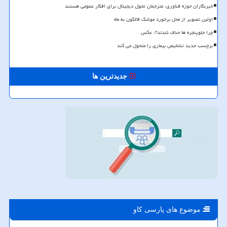
خبرنگاران حوزه فناوری، مترجمان تحول دیجیتال برای افکار عمومی هستند
اولین تصویر از محل برخورد موشک فالکون به ماه
چرا جلوپنجره ها حذف شدند؟، عکس
برچسب جدید تشخیص بیماری را متحول می کند
جدیدترین ها
موضوع های پارسی كاو