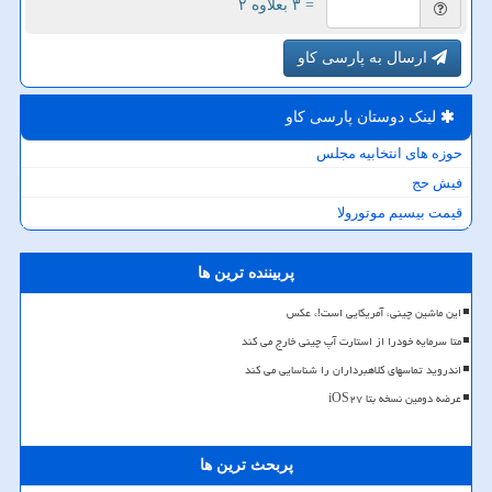
= ۳ بعلاوه ۲
ارسال به پارسی کاو
لینک دوستان پارسی كاو
حوزه های انتخابیه مجلس
فیش حج
قیمت بیسیم موتورولا
پربیننده ترین ها
این ماشین چینی، آمریکایی است!، عکس
متا سرمایه خودرا از استارت آپ چینی خارج می کند
اندروید تماسهای کلاهبرداران را شناسایی می کند
عرضه دومین نسخه بتا iOS۲۷
پربحث ترین ها