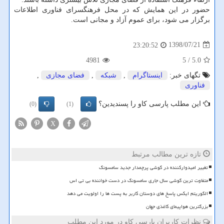
حضور در این همایش كه در محل فرهنگسرای فناوری اطلاعات
برگزار می شود، برای عموم آزاد و مجانی است.
1398/07/21
23:20:52
4981
/ 5
5.0
تگهای خبر:
اینستاگرام
,
شبكه
,
فضای مجازی
,
فناوری
این مطلب پارسی کاو را پسندیدین؟
(0)
(1)
X
تازه ترین مطالب مرتبط
تغییر امیدوارکننده در گوشی پرچمدار جدید سامسونگ
متفاوت ترین گوشی سال جاری سامسونگ در دست خواننده بی تی اس
الگوریتم ایکس پاسخ های دوستان کاربر به پست ها را اولویت می دهد
بزرگترین هواپیمای کاغذی جهان
نظرات کاربران پارسی کاو در مورد این مطلب