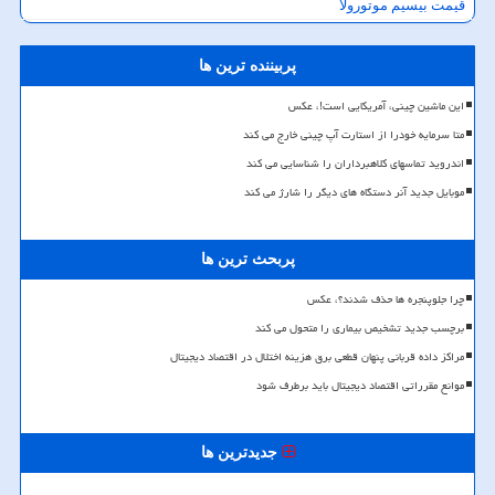
قیمت بیسیم موتورولا
پربیننده ترین ها
این ماشین چینی، آمریکایی است!، عکس
متا سرمایه خودرا از استارت آپ چینی خارج می کند
اندروید تماسهای کلاهبرداران را شناسایی می کند
موبایل جدید آنر دستگاه های دیگر را شارژ می کند
پربحث ترین ها
چرا جلوپنجره ها حذف شدند؟، عکس
برچسب جدید تشخیص بیماری را متحول می کند
مراکز داده قربانی پنهان قطعی برق هزینه اختلال در اقتصاد دیجیتال
موانع مقرراتی اقتصاد دیجیتال باید برطرف شود
جدیدترین ها