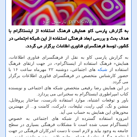
به گزارش پارسی كاو همایش فرهنگ استفاده از اینستاگرام با
هدف بحث و بررسی ابعاد فرهنگی استفاده از این شبكه اجتماعی در
كشور، توسط فرهنگسرای فناوری اطلاعات برگزار می گردد.
به گزارش پارسی كاو به نقل از فرهنگسرای فناوری اطلاعات،
همایش« فرهنگ استفاده از اینستاگرام»، در جهت ارتقای فرهنگ
استفاده از
شبكه
های اجتماعی، دوشنبه ۲۲ مهرماه ساعت ۱۶ با
حضور كارشناس متخصص در فرهنگسرای فناوری اطلاعات برگزار
می گردد.
در این همایش رضا رفیعی متخصص شبكه های اجتماعی و نویسنده
كتاب امپراطوری اینستاگرام به سخنرانی می پردازد.
باور و توقعات اشتباه، موارد استفاده نادرست، ساختار پروفایل،
منشن و تگ، كپی رایت، تبلیغات، دایركت، كامنت و... از مهمترین
محورهای این همایش به حساب می آید.
امروزه استفاده گسترده از شبكه های اجتماعی به خصوص
اینستاگرام سبب شده است تا مشكلات فرهنگی بسیاری در سطح
جامعه به وجود بیاید و لازم است تا دست اندركاران فرهنگی در جهت
ارتقاء فرهنگ استفاده از فضای مجازی تلاش بیشتری داشته باشند.