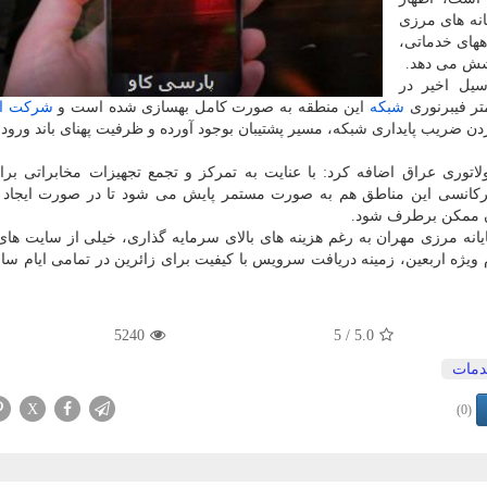
نه های مرزی
I، نیاز سایر دستگاههای خدماتی،
وشش می دهد.
یل اخیر در
شبكه
این منطقه به صورت كامل بهسازی شده است و
شركت
ا
ردن ضریب پایداری شبكه، مسیر پشتیبان بوجود آورده و ظرفیت پهنای باند ورود
لاتوری عراق اضافه كرد: با عنایت به تمركز و تجمع تجهیزات مخابراتی برا
فركانسی این مناطق هم به صورت مستمر پایش می شود تا در صورت ایجاد ت
ان ممكن برطرف شود.
ایانه مرزی مهران به رغم هزینه های بالای سرمایه گذاری، خیلی از سایت های
م ویژه اربعین، زمینه دریافت سرویس با كیفیت برای زائرین در تمامی ایام سا
5240
/ 5
5.0
مات
X
(0)