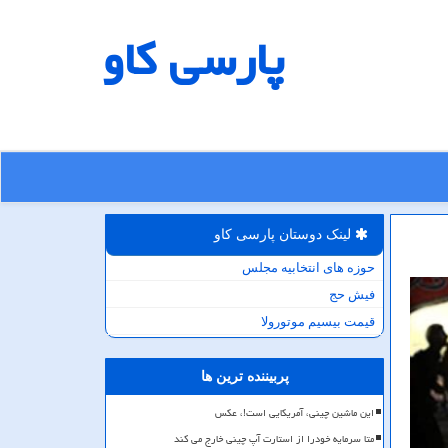
پارسی كاو
لینک دوستان پارسی كاو
حوزه های انتخابیه مجلس
فیش حج
قیمت بیسیم موتورولا
پربیننده ترین ها
این ماشین چینی، آمریکایی است!، عکس
متا سرمایه خودرا از استارت آپ چینی خارج می کند