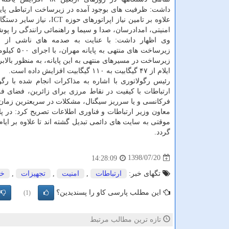
داشت: ظرفیت های بوجود آمده در زیرساخت ارتباطی پایا
علاوه بر تامین نیاز اپراتورهای حوزه CT
امنیتی، امدادرسان، صدا و سیما و راهنمائی رانندگی را پ
وی اظهار داشت: با عنایت به صدمه های ناشی از س
زیرساخت های منتهی به پایانه مهران، با اجرای ۵۰۰ كیلومتر فیبرنوری
زیرساخت در مسیرهای منتهی به این پایانه، به منظور بالاب
ایلام از ۴۷ گیگابیت به ۱۱۰ گیگابیت افزایش داده است.
رئیس رگولاتوری با اشاره به مذاكرات انجام شده با رگو
ارتباطات با كیفیت در نقاط مرزی برای زائرین، فضای 
فركانسی و یا سرریز سیگنال، مشكلات در سریعترین زم
معاون وزیر ارتباطات و فناوری اطلاعات تصریح كرد: در پ
موقتی به سایت های دائمی تبدیل گشته اند تا علاوه بر ایا
گردد.
1398/07/20
14:28:09
تگهای خبر:
ارتباطات
,
امنیت
,
تجهیزات
,
خد
این مطلب پارسی کاو را پسندیدین؟
(1)
تازه ترین مطالب مرتبط