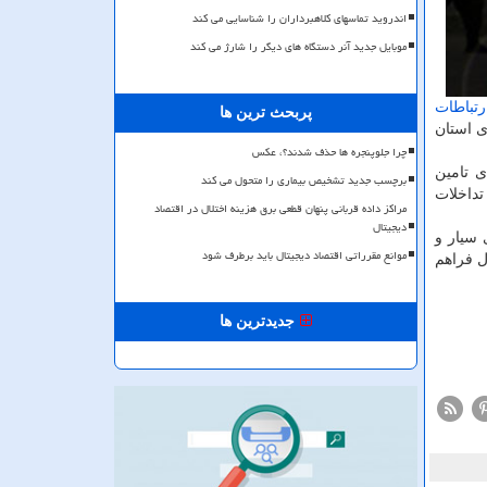
اندروید تماسهای کلاهبرداران را شناسایی می کند
موبایل جدید آنر دستگاه های دیگر را شارژ می کند
رتباطات
پربحث ترین ها
ی استان
چرا جلوپنجره ها حذف شدند؟، عکس
ی تامین
برچسب جدید تشخیص بیماری را متحول می کند
داخلات
مراکز داده قربانی پنهان قطعی برق هزینه اختلال در اقتصاد
دیجیتال
 سیار و
موانع مقرراتی اقتصاد دیجیتال باید برطرف شود
ل فراهم
جدیدترین ها