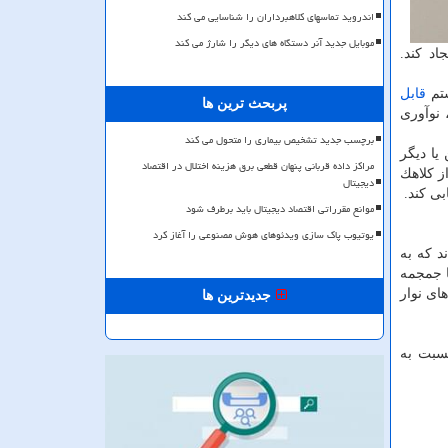
اندروید تماسهای کلاهبرداران را شناسایی می کند
موبایل جدید آنر دستگاه های دیگر را شارژ می کند
یجاد كند.
قابل
پربحث ترین ها
 نوآوری
برچسب جدید تشخیص بیماری را متحول می کند
كلروز جانبی آمیوتروفیك"(ALS)، سكته مزمن یا دیگر
مراکز داده قربانی پنهان قطعی برق هزینه اختلال در اقتصاد
ز كلاهك
دیجیتال
بی كند.
موانع مقرراتی اقتصاد دیجیتال باید برطرف شود
یوتیوب پاک سازی ویدئوهای هوش مصنوعی را آغاز کرد
د كه به
ا جمجمه
ای نوار
جدیدترین ها
نسبت به