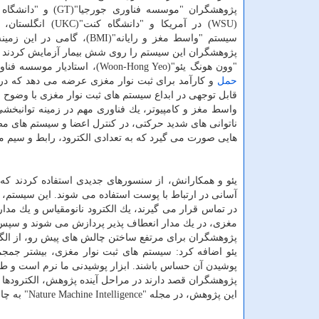
پژوهشگران "موسسه فناوری جورجیا"
(WSU) در آمریكا و "دانشگاه كنت
سیستم "واسط مغز و رایانه"(
پژوهشگران این سیستم را روی شش بیمار آزمایش كردند ام
"وون هونگ یئو"(Woon-Hong Yeo)، استادیار موسسه فناوری جورجیا اظهار داشت: پژوهش ما، راهبردهای بنیادینی در طراحی یك سیستم
حمل
و كارآمد برای ثبت نوار مغزی عرضه می دهد كه در 
قابل توجهی در ابداع سیستم های ثبت نوار مغزی با وضوح ب
ناتوانی های شدید حركتی، در كنترل اعضا و سیستم های مصن
هایی صورت می گیرد كه به تعدادی الكترود، رابط و سیم مجه
یئو و همكارانش، از سنسورهای جدیدی استفاده كردند كه ا
آسانی در ارتباط با پوست استفاده می شوند. این سیستم، س
در تماس قرار می گیرند، یك الكترود نانومقیاس و یك مدار 
مغزی، در یك مدار انعطاف پذیر پردازش می شوند و سپس به
پژوهشگران برای مرتفع ساختن چالش های پیش رو، از الگور
یئو اضافه كرد: سیستم های ثبت نوار مغزی، بیشتر جمجم
پوشیدن آن حساس باشند. ابزار پوشیدنی ما نرم است و ط
پژوهشگران قصد دارند در مراحل آینده پژوهش، الكترودها را 
این پژوهش، در مجله "Nature Machine Intelligence" به چاپ رسید.