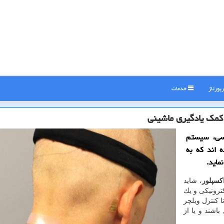
پورتاژ
خدمات
 كمك یادگیری ماشینی
یسی، سیستم
ه اند كه به
ماید.
كسپلور
، شاید
كترونیكی و یك
ا كنترل ویلچر
اشند و یا از