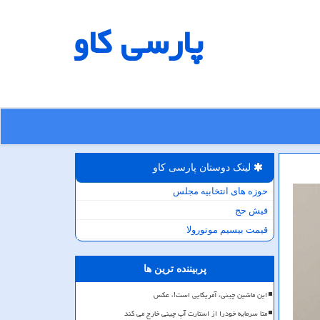
پارسی كاو
لینک دوستان پارسی كاو
حوزه های انتخابیه مجلس
فیش حج
قیمت بیسیم موتورولا
پربیننده ترین ها
این ماشین چینی، آمریکایی است!، عکس
متا سرمایه خودرا از استارت آپ چینی خارج می کند