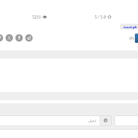
5211
/ 5
5.0
هوشمند
X
(0)