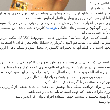
(GT) و "دانشگاه ایالتی ویچیتا"
"(UKC) انگلستان، با استفاده از
BMI)، گامی در این زمینه برداشته اند. شاید این سیستم پوشیدنی بتواند در ثبت نوار مغزی بهبود ا
ا این سیستم هنوز روی بیماران ناتوان آزمایش نشده است.
ابزار گوناگون و سیستم های خانگی
هوشمند
كاربرد داشته باشد. این سیستم،
الا به حساب می آید.
واسط مغز و كامپیوتر، یك فناوری مهم در زمینه توانبخشی است كه به افراد مبتلا به "اس
وعی كمك می نماید. هم اكنون، گردآوری سیگنال های مغز افراد، با استفاده ا
ز است تا با كمك آنها به تجهیزات كامپیوتری متصل شود و سیگنال ها را ارزیا
نعطاف پذیر و بی سیم هستند و همینطور تجهیزات الكترونیكی را به كار بردن
ه عنصر را در بر دارد؛ الكترودهای انعطاف پذیری كه به كمك موها مستقیما ب
نرم و انعطاف پذیر كه قابلیت اتصال به بلوتوث را دارد. در این سیستم، داده ه
 صورت بی سیم و با كمك بلوتوث به یك تبلت انتقال می یابند.
یتم های مبتنی بر یادگیری عمیق استفاده كردند.
ه را برای دریافت سیگنال ها پوشش می دهند اما شاید بعضی از كاربران 
وری طراحی شده كه جهت استفاده بلند مدت، راحت باشد.
بهبود ببخشند تا سیستم جهت استفاده افراد ناتوان، كارآمدتر باشد.