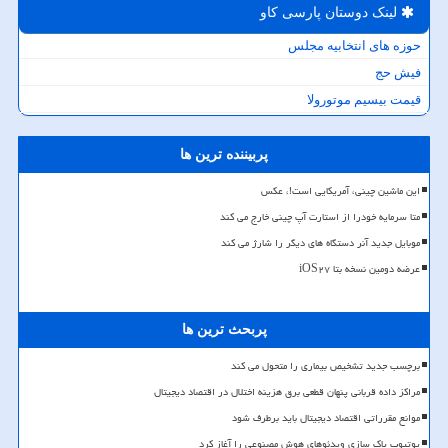
لینک دوستان پارسی كاو
حوزه های انتخابیه مجلس
فیش حج
قیمت بیسیم موتورولا
پربیننده ترین ها
این ماشین چینی، آمریکایی است!، عکس
متا سرمایه خودرا از استارت آپ چینی خارج می کند
موبایل جدید آنر دستگاه های دیگر را شارژ می کند
عرضه دومین نسخه بتا iOS۲۷
پربحث ترین ها
برچسب جدید تشخیص بیماری را متحول می کند
مراکز داده قربانی پنهان قطعی برق هزینه اختلال در اقتصاد دیجیتال
موانع مقرراتی اقتصاد دیجیتال باید برطرف شود
یوتیوب پاک سازی ویدئوهای هوش مصنوعی را آغاز کرد