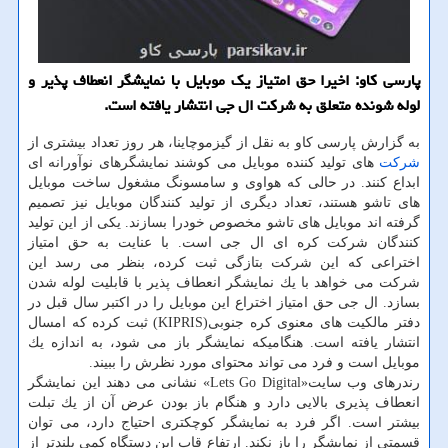
پارسی كاو: اخیرا حق امتیاز یك موبایل با نمایشگر انعطاف پذیر و
لوله شونده متعلق به شركت ال جی انتشار یافته است.
به گزارش پارسی كاو به نقل از گیزموچاینا، هر روز تعداد بیشتری از
شركت
های تولید كننده موبایل می كوشند نمایشگرهای نوآورانه ای
ابداع كنند. در حالی كه هواوی و سامسونگ مشغول ساخت موبایل
های تاشو هستند، تعداد دیگری از تولید كنندگان موبایل نیز تصمیم
گرفته اند موبایل های تاشو مخصوص خودرا بسازند. یكی از این تولید
كنندگان شركت كره ای ال جی است. با عنایت به حق امتیاز
اختراعی كه این شركت بتازگی ثبت كرده، بنظر می رسد این
شركت می خواهد با یك نمایشگر انعطاف پذیر با قابلیت لوله شدن
بسازد. ال جی حق امتیاز اختراع این موبایل را در اكتبر سال قبل در
دفتر مالكیت های معنوی كره جنوبی(KIPRIS) ثبت كرده كه امسال
انتشار یافته است. هنگامیكه نمایشگر باز می شود، به اندازه یك
موبایل است و فرد می تواند محتوای مورد نظرش را ببیند.
رندرهای وب سایت«Lets Go Digital» نشانی می دهند این نمایشگر
انعطاف پذیری بالایی دارد و هنگام باز بودن عرض آن از یك تبلت
بیشتر است. اگر فرد به نمایشگر كوچكتری احتیاج دارد، می توان
قسمتی از نمایشگر را باز نكند. ارتفاع قاب این دستگاه كمی بلندتر از