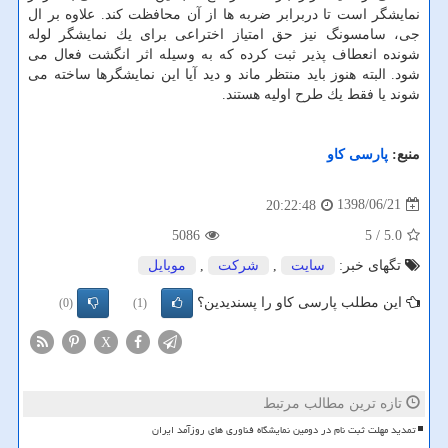
نمایشگر است تا دربرابر ضربه ها از آن محافظت كند. علاوه بر ال
جی، سامسونگ نیز حق امتیاز اختراعی برای یك نمایشگر لوله
شونده انعطاف پذیر ثبت كرده كه به وسیله اثر انگشت فعال می
شود. البته هنوز باید منتظر ماند و دید آیا این نمایشگرها ساخته می
شوند یا فقط یك طرح اولیه هستند.
منبع:
پارسی كاو
1398/06/21
20:22:48
5086
/ 5
5.0
تگهای خبر:
سایت
,
شركت
,
موبایل
این مطلب پارسی کاو را پسندیدین؟
(0)
(1)
X
تازه ترین مطالب مرتبط
تمدید مهلت ثبت نام در دومین نمایشگاه فناوری های روزآمد ایران