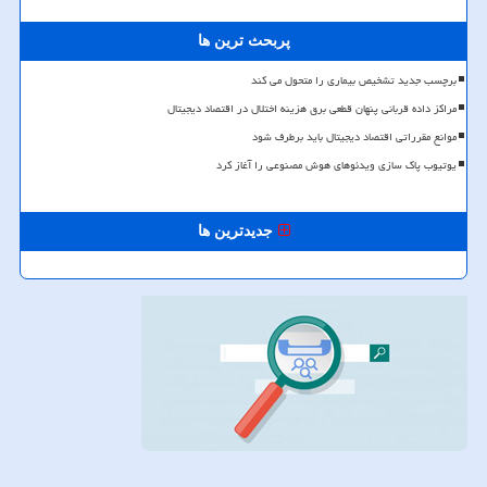
پربحث ترین ها
برچسب جدید تشخیص بیماری را متحول می کند
مراکز داده قربانی پنهان قطعی برق هزینه اختلال در اقتصاد دیجیتال
موانع مقرراتی اقتصاد دیجیتال باید برطرف شود
یوتیوب پاک سازی ویدئوهای هوش مصنوعی را آغاز کرد
جدیدترین ها