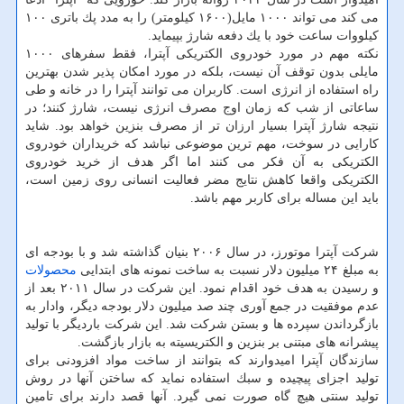
می كند می تواند ۱۰۰۰ مایل(۱۶۰۰ كیلومتر) را به مدد پك باتری ۱۰۰
كیلووات ساعت خود با یك دفعه شارژ بپیماید.
نكته مهم در مورد خودروی الكتریكی آپترا، فقط سفرهای ۱۰۰۰
مایلی بدون توقف آن نیست، بلكه در مورد امكان پذیر شدن بهترین
راه استفاده از انرژی است. كاربران می توانند آپترا را در خانه و طی
ساعاتی از شب كه زمان اوج مصرف انرژی نیست، شارژ كنند؛ در
نتیجه شارژ آپترا بسیار ارزان تر از مصرف بنزین خواهد بود. شاید
كارایی در سوخت، مهم ترین موضوعی نباشد كه خریداران خودروی
الكتریكی به آن فكر می كنند اما اگر هدف از خرید خودروی
الكتریكی واقعا كاهش نتایج مضر فعالیت انسانی روی زمین است،
باید این مساله برای كاربر مهم باشد.
شركت آپترا موتورز، در سال ۲۰۰۶ بنیان گذاشته شد و با بودجه ای
به مبلغ ۲۴ میلیون دلار نسبت به ساخت نمونه های ابتدایی
محصولات
و رسیدن به هدف خود اقدام نمود. این شركت در سال ۲۰۱۱ بعد از
عدم موفقیت در جمع آوری چند صد میلیون دلار بودجه دیگر، وادار به
بازگرداندن سپرده ها و بستن شركت شد. این شركت باردیگر با تولید
پیشرانه های مبتنی بر بنزین و الكتریسیته به بازار بازگشت.
سازندگان آپترا امیدوارند كه بتوانند از ساخت مواد افزودنی برای
تولید اجزای پیچیده و سبك استفاده نماید كه ساختن آنها در روش
تولید سنتی هیچ گاه صورت نمی گیرد. آنها قصد دارند برای تامین