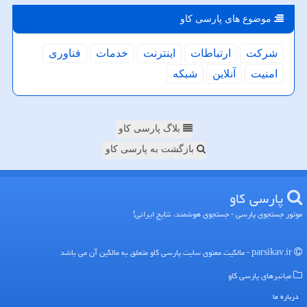
موضوع های پارسی كاو
شركت
ارتباطات
اینترنت
خدمات
فناوری
امنیت
آنلاین
شبكه
بلاگ پارسی کاو
بازگشت به پارسی کاو
پارسی كاو
موتور جستجوی پارسی - جستجوی هوشمند، نتایج ایرانی!
parsikav.ir - مالکیت معنوی سایت پارسی كاو متعلق به مالکین آن می باشد
میانبرهای پارسی كاو
درباره ما