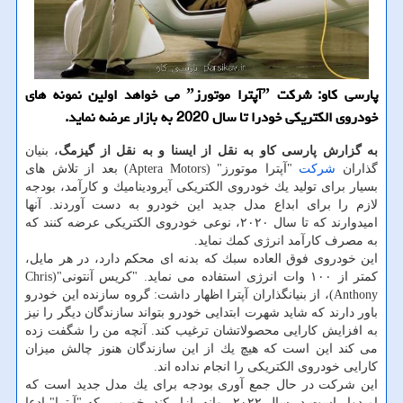
پارسی كاو: شركت ˮآپترا موتورزˮ می خواهد اولین نمونه های
خودروی الكتریكی خودرا تا سال 2020 به بازار عرضه نماید.
به گزارش پارسی كاو به نقل از ایسنا و به نقل از گیزمگ
، بنیان
گذاران
شركت
"آپترا موتورز" (Aptera Motors) بعد از تلاش های
بسیار برای تولید یك خودروی الكتریكی آیرودینامیك و كارآمد، بودجه
لازم را برای ابداع مدل جدید این خودرو به دست آوردند. آنها
امیدوارند كه تا سال ۲۰۲۰، نوعی خودروی الكتریكی عرضه كنند كه
به مصرف كارآمد انرژی كمك نماید.
این خودروی فوق العاده سبك كه بدنه ای محكم دارد، در هر مایل،
كمتر از ۱۰۰ وات انرژی استفاده می نماید. "كریس آنتونی"(Chris
Anthony)، از بنیانگذاران آپترا اظهار داشت: گروه سازنده این خودرو
باور دارند كه شاید شهرت ابتدایی خودرو بتواند سازندگان دیگر را نیز
به افزایش كارایی محصولاتشان ترغیب كند. آنچه من را شگفت زده
می كند این است كه هیچ یك از این سازندگان هنوز چالش میزان
كارایی خودروی الكتریكی را انجام نداده اند.
این شركت در حال جمع آوری بودجه برای یك مدل جدید است كه
امیدوار است در سال ۲۰۲۲ روانه بازار كند. خورویی كه "آپترا" ادعا