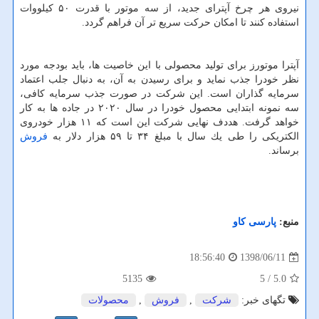
نیروی هر چرخ آپترای جدید، از سه موتور با قدرت ۵۰ كیلووات
استفاده كنند تا امكان حركت سریع تر آن فراهم گردد.
آپترا موتورز برای تولید محصولی با این خاصیت ها، باید بودجه مورد
نظر خودرا جذب نماید و برای رسیدن به آن، به دنبال جلب اعتماد
سرمایه گذاران است. این شركت در صورت جذب سرمایه كافی،
سه نمونه ابتدایی محصول خودرا در سال ۲۰۲۰ در جاده ها به كار
خواهد گرفت. هددف نهایی شركت این است كه ۱۱ هزار خودروی
الكتریكی را طی یك سال با مبلغ ۳۴ تا ۵۹ هزار دلار به
فروش
برساند.
منبع:
پارسی كاو
1398/06/11
18:56:40
5135
/ 5
5.0
تگهای خبر:
شركت
,
فروش
,
محصولات