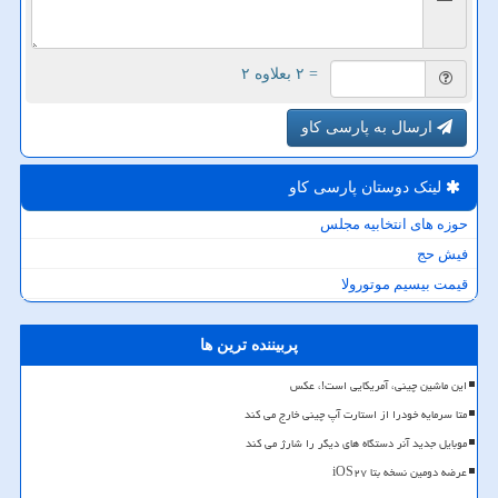
= ۲ بعلاوه ۲
ارسال به پارسی کاو
لینک دوستان پارسی كاو
حوزه های انتخابیه مجلس
فیش حج
قیمت بیسیم موتورولا
پربیننده ترین ها
این ماشین چینی، آمریکایی است!، عکس
متا سرمایه خودرا از استارت آپ چینی خارج می کند
موبایل جدید آنر دستگاه های دیگر را شارژ می کند
عرضه دومین نسخه بتا iOS۲۷