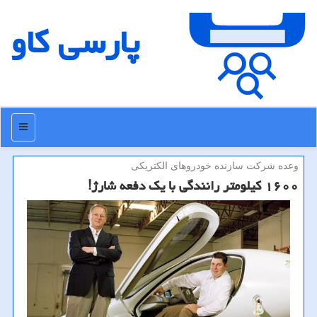
پارسی كاو
منو
وعده شركت سازنده خودروهای الكتریكی
۱۶۰۰ كیلومتر رانندگی با یك دفعه شارژ!