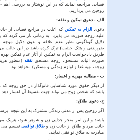
قضایی مراجعه نمایند که در این نوشتار به بررسی اهم 
زوجین می پردازیم:
الف - دعوی تمکین و نفقه:
دعوی
الزام به تمکین
که اغلب در مراجع قضایی از جا
علیه زوجه صورت می پذیرد به زمانی باز می گردد که زن
دلایل گوناگونی نظیر عدم علاقه و بدون دلایل موجه 
ضرربدنی و هتک حیثیت) ترک کرده باشد در این حالت مرد
طریق دادخواست الزام به تمکین از آثار عدم تمکین بهره م
صورت اثبات مستحق، زوجه مستحق
نفقه
(منظور هزین
زوجه، تهیه غذا و لوازم زندگی و مسکن) نخواهد بود.
ب - مطالبه مهریه و اعسار:
از دیگر حقوق مورد شناسایی قانوگذار در حق زوجه که می
باشد که شخص زوج می تواند جهت تقسیط آن اعسار دهد.
ج- دعوی طلاق:
اگر زوجین پس از مدتی زندگی مشترک به این نتیجه برسند
باشند و این امر منجر جدایی زن و شوهر شود، هریک می تو
جانب مرد و طلاق از جانب زن و
طلاق توافقی
تقسیم می گر
مبادرت به طلاق توافقی نمایند.