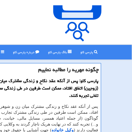
پارسی کاو
بلاگ پارسی كاو
درباره پارسی كاو
ر
چگونه مهریه را مطالبه نماییم
پارسی كاو: پس از آنكه عقد نكاح و زندگی مشترك میا
(زوجین) اتفاق افتاد، ممكن است طرفین در طی زندگی 
تلخی تجربه كنند.
پس از آنکه عقد نکاح و زندگی مشترک میان زن و شوهر(ز
افتاد، ممکن است طرفین در طی زندگی مشترک تجارب تل
گوناگون (از جمله اعتیاد همسر، مسایل مالی، خیانت،
و...) تجربه کنند که در نهایت هریک ناچار گردند به وکلایی ک
فعالیت دارند (
وکیل خانواده
) جهت آشنایی با حقوق خود وا