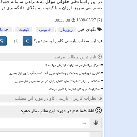
در این راستا
دفتر حقوقی موکل
به همراهی سامانه حقوق
دسترسی سریع، ارزان و با کیفیت به وکلای دادگستری در 
1398/05/27
00:33:08
تگهای خبر:
رپورتاژ
,
قانونی
,
كیفیت
,
خدما
این مطلب پارسی کاو را پسندیدین؟
(1)
تازه ترین مطالب مرتبط
تمرکز ایرانسل بر مسئولیت ارتباطی جواب داد
فناوری خورشیدی به کمک روستاهای مرزی آمد تصفیه آب بدون نیاز به برق
استفاده از ظرفیت شرکت های دانش بنیان در عرصه حمل و نقل هوایی
استارلینک وای فای قطارها را تأمین می کند
نظرات کاربران پارسی کاو در مورد این مطلب
لطفا شما هم
در مورد این مطلب
نظر دهید