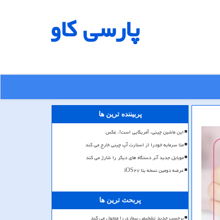
پارسی كاو
پربیننده ترین ها
این ماشین چینی، آمریکایی است!، عکس
متا سرمایه خودرا از استارت آپ چینی خارج می کند
موبایل جدید آنر دستگاه های دیگر را شارژ می کند
عرضه دومین نسخه بتا iOS۲۷
پربحث ترین ها
برچسب جدید تشخیص بیماری را متحول می کند