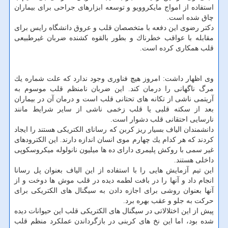
استفاده از امواج مایكروویو و توسعه ابزارهای جراحی برای بیماران
چاق شده است.
دكتر رضوی این دفعه با متخصصان قلب و عروق دانشگاه رایس برای
مقابله با عواقب خطرناك و بطور بالقوه كشنده ضربان غیرطبیعی
قلب همكاری كرده است.
وی اظهار داشت: امروز هیچ فناوری وجود ندارد كه علت شماره یك
مرگ ناگهانی را درمان كند. این ضربان نامنظم قلب موسوم به
آریتمی ناشی از تكانه های تحتانی قلب است و درمان آن در بیماران
بعد از سكته قلبی یا قلب زخمی ناشی از سایر شرایط مانند
نارسایی احتقانی قلب دشوار است.
دانشمندان الیاف بسیار ریز كربن كه رسانای الكتریكی هستند را ایجاد
كردند كه هر كدام یك چهارم موی انسان اندازه دارند. این الكترودهای
غیر سمی با روكش پلیمری دارای ده ها میلیون نانولوله میكروسكوپی
داخلی هستند.
این تیم آزمایش هایی را با استفاده از این الیاف بعنوان پل رسانا
انجام داد و آنها را در بافت لطمه دیده در قلب موش ها دوخت و از
آنها بعنوان روشی برای اجازه دادن به سیگنال های الكتریكی برای
حركت به جلو و عقب بهره برد.
پیش از این اختلالاتی در سیگنال های الكتریكی قلب این حیوانات دیده
شده بود، اما این نخ های كربنی در بازگرداندن عملكرد منظم قلب