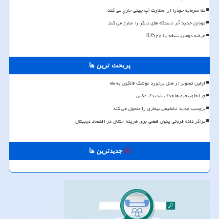
متا سرمایه خودرا از استارت آپ چینی خارج می کند
موبایل جدید آنر دستگاه های دیگر را شارژ می کند
عرضه دومین نسخه بتا iOS۲۷
پربحث ترین ها
اولین تصویر از محل برخورد موشک فالکون به ماه
چرا جلوپنجره ها حذف شدند؟، عکس
برچسب جدید تشخیص بیماری را متحول می کند
مراکز داده قربانی پنهان قطعی برق هزینه اختلال در اقتصاد دیجیتال
جدیدترین ها