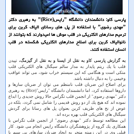
پارسی كاو: دانشمندان دانشگاه ˮرایسˮ(Rice) به رهبری دكتر
ˮمهدی رضویˮ با استفاده از پل های رسانای الیاف كربن برای
ترمیم مدارهای الكتریكی در قلب موش ها امیدوارند كه بتوانند از
نانوالیاف كربن برای اصلاح مدارهای الكتریكی شكسته در قلب
انسان استفاده كنند.
به گزارش پارسی كاو به نقل از ایسنا و به نقل از گیزمگ،
تپیدن
قلب با یك ریتم پایدار به مدار سالم سیگنال های الكتریكی قلب
متكی است و هنگامی كه این سیستم خراب شود، می تواند عواقب
وخیمی را به دنبال داشته باشد.
برای اصلاح این ضربان قلب نامنظم می توان از ضربان سازها و
داروها استفاده كرد، اما دانشمندان دانشگاه "رایس"(Rice) به رهبری
دكتر "مهدی رضوی" از انجمن قلب تگزاس حالا روش جدیدی را ابداع
نموده اند كه هیچ یك از دو روش قدیمی را شامل نمی گردد، بلكه در
عوض از نخ های ظریف كربن بعنوان پل های رسانا برای گردش
سیگنال های الكتریكی قلب بهره برده اند.
این مطالعه توسط دكتر "مهدی رضوی" از انجمن قلب تگزاس با
همكاری یك گروه از پژوهشگران دانشگاه رایس انجام می شود. كار
قبلی وی در این زمینه منجر به ایجاد ضربان سازهای بی سیم با