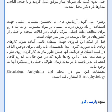
حتی بدون كمك یك ضربان ساز موفق عمل كردند و با حذف الیاف،
مدارها بار دیگر مختل شدند.
رضوی می گوید: آزمایش های ما نخستین پشتیبانی علمی جهت
استفاده از یك روش درمانی مبتنی بر مواد مصنوعی و نه یك دارو
برای معالجه علت اصلی مرگ ناگهانی در ایالات متحده و خیلی از
كشورهای در حال توسعه در سراسر جهان است.
قبل از اینكه این فناوری جهت استفاده بالینی آماده شود، كارهای
زیادی باید صورت گیرد. ابتدا دانشمندان باید راهی برای دوختن الیاف
در قلب انسان ها دریابند. آنها همین طور نیاز به كار كردن روی طول
و ضخامت ایده آل این نخ ها دارند كه در عین حال به اندازه كافی
انعطاف پذیر باشند تا در مدت زمان طولانی خللی در عملكرد آنها به
وجود نیاید.
تحقیقات این تیم در مجله Circulation: Arrhythmia and
Electrophysiology انتشار یافته است.
منبع:
پارسی كاو