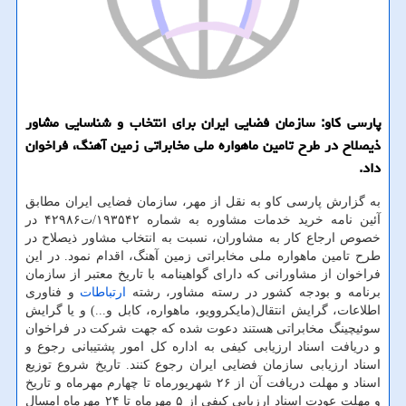
پارسی كاو: سازمان فضایی ایران برای انتخاب و شناسایی مشاور
ذیصلاح در طرح تامین ماهواره ملی مخابراتی زمین آهنگ، فراخوان
داد.
به گزارش پارسی كاو به نقل از مهر، سازمان فضایی ایران مطابق
آئین نامه خرید خدمات مشاوره به شماره ۱۹۳۵۴۲/ت۴۲۹۸۶ در
خصوص ارجاع كار به مشاوران، نسبت به انتخاب مشاور ذیصلاح در
طرح تامین ماهواره ملی مخابراتی زمین آهنگ، اقدام نمود. در این
فراخوان از مشاورانی كه دارای گواهینامه با تاریخ معتبر از سازمان
برنامه و بودجه كشور در رسته مشاور، رشته
ارتباطات
و فناوری
اطلاعات، گرایش انتقال(مایكروویو، ماهواره، كابل و...) و یا گرایش
سوئیچینگ مخابراتی هستند دعوت شده كه جهت شركت در فراخوان
و دریافت اسناد ارزیابی كیفی به اداره كل امور پشتیبانی رجوع و
اسناد ارزیابی سازمان فضایی ایران رجوع كنند. تاریخ شروع توزیع
اسناد و مهلت دریافت آن از ۲۶ شهریورماه تا چهارم مهرماه و تاریخ
و مهلت عودت اسناد ارزیابی كیفی از ۵ مهرماه تا ۲۴ مهرماه امسال