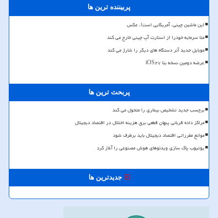
پربیننده ترین ها
این ماشین چینی، آمریکایی است!، عکس
متا سرمایه خودرا از استارت آپ چینی خارج می کند
موبایل جدید آنر دستگاه های دیگر را شارژ می کند
عرضه دومین نسخه بتا iOS۲۷
پربحث ترین ها
برچسب جدید تشخیص بیماری را متحول می کند
مراکز داده قربانی پنهان قطعی برق هزینه اختلال در اقتصاد دیجیتال
موانع مقرراتی اقتصاد دیجیتال باید برطرف شود
یوتیوب پاک سازی ویدئوهای هوش مصنوعی را آغاز کرد
جدیدترین ها