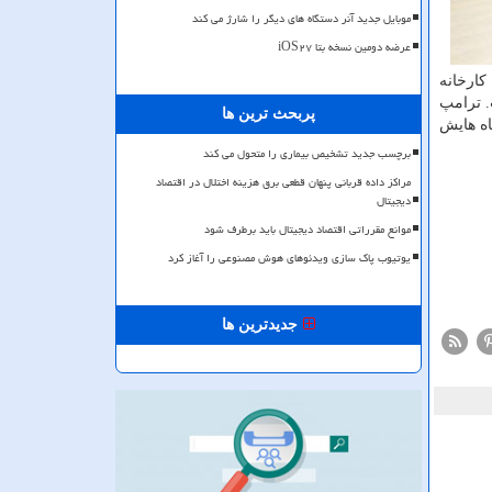
موبایل جدید آنر دستگاه های دیگر را شارژ می کند
عرضه دومین نسخه بتا iOS۲۷
كارخانه
. ترامپ
پربحث ترین ها
 دستگاه هایش
برچسب جدید تشخیص بیماری را متحول می کند
مراکز داده قربانی پنهان قطعی برق هزینه اختلال در اقتصاد
دیجیتال
موانع مقرراتی اقتصاد دیجیتال باید برطرف شود
یوتیوب پاک سازی ویدئوهای هوش مصنوعی را آغاز کرد
جدیدترین ها