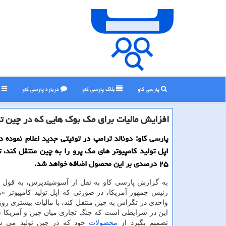
پارسی کاو
بلاگ پارسی كاو
درباره پارسی كاو
ر
افزایش مالیات برای مك بوك هایی كه در چین ت
پارسی كاو: دونالد ترامپ در توئیتی جدید اعلام نموده 
اپل تولید كامپیوتر های مك پرو را به چین منتقل كند، تع
۲۵ درصدی بر این محصول اضافه خواهد شد.
به گزارش پارسی كاو به نقل از آسوشیتدپرس، به قول دو
رئیس جمهور آمریكا، در صورتی كه اپل تولید كامپیوتر «م
واحدی در تگزاس به چین منتقل كند، با مالیات بیشتری روب
این در شرایطی است كه جنگ تجاری میان چین و آمریكا 
تصمیم بگیرد از
محصولات
خود كه در چین تولید می ش