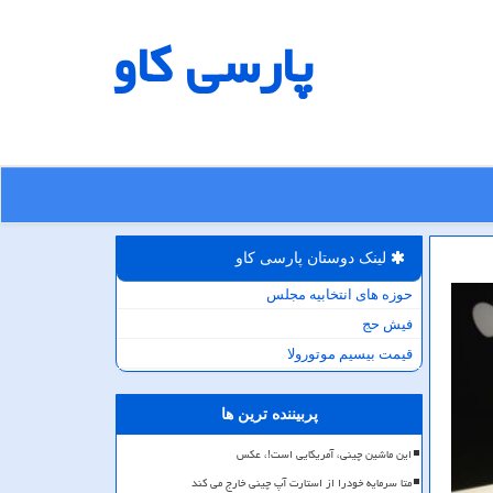
پارسی كاو
لینک دوستان پارسی كاو
حوزه های انتخابیه مجلس
فیش حج
قیمت بیسیم موتورولا
پربیننده ترین ها
این ماشین چینی، آمریکایی است!، عکس
متا سرمایه خودرا از استارت آپ چینی خارج می کند