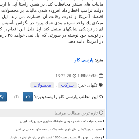
مالیات های بیشتر محافظت كند. در همین راستا اپل با ارسا
دولت ترامپ اخطار داد افزوده شدن مالیات بر محصولات 
میلادی یك واحد سرهم بندی «مك پرو» در تگزاس تأسیس كرد
ای در نزدیكی شانگهای منتقل كند. اپل دلیل این اقدام را 
در توئی
در آمریكا ادامه دهد.
منبع:
پارسی كاو
1398/05/06
13:22:26
تگهای خبر:
شركت
,
محصولات
این مطلب پارسی کاو را پسندیدین؟
(1)
تازه ترین مطالب مرتبط
تمدید مهلت ثبت نام در دومین نمایشگاه فناوری های روزآمد ایران
متفاوت ترین گوشی سال جاری سامسونگ در دست خواننده بی تی اس
رونمایی از موتور 8 سیلندر تخت 1000 اسب بخاری برای بار اول در تاریخ