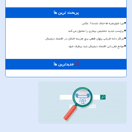
پربحث ترین ها
چرا جلوپنجره ها حذف شدند؟، عکس
برچسب جدید تشخیص بیماری را متحول می کند
مراکز داده قربانی پنهان قطعی برق هزینه اختلال در اقتصاد دیجیتال
موانع مقرراتی اقتصاد دیجیتال باید برطرف شود
جدیدترین ها