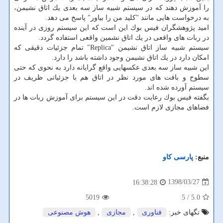
را آموزش دهند كه در سیستم شبیه ساز سه بعدی یك اتاق نشیمن،
به درخواست هایی مانند "كلید من را بیاور" پاسخ می دهد.
امید پژوهشگران فیس بوك این است كه این سیستم روزی در آینده
در ربات های واقعی در یك اتاق نشمین واقعی استفاده گردد.
سیستم شبیه ساز اتاق نشیمن "Replica" تمام جزئیات دقیقی كه
امكان دارد در یك اتاق نشیمن وجود داشته باشد را دارد.
این شبیه ساز سه بعدی عكسهایی واقع گرایانه دارد به نحوی كه حتی
سطوح و بافت های مورد نظر در اتاق هم با جزئیاتی ظریف در
سیستم آورده شده اند.
بگفته فیس بوك رعایت دقت در این سیستم برای آموزش ربات ها در
فضاهای مجازی لازم است.
منبع:
پارسی كاو
1398/03/27
16:38:28
5019
/ 5
5.0
تگهای خبر:
فناوری
,
مجازی
,
هوش مصنوعی