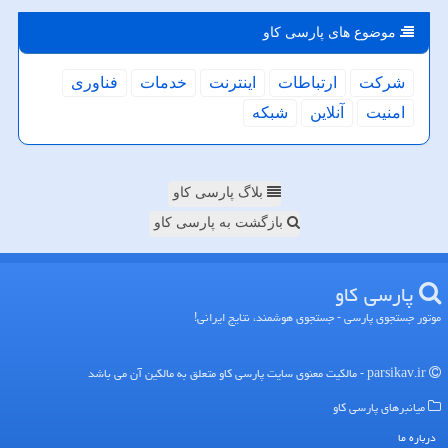
موضوع های پارسی كاو
شركت
ارتباطات
اینترنت
خدمات
فناوری
امنیت
آنلاین
شبكه
بلاگ پارسی کاو
بازگشت به پارسی کاو
پارسی كاو
موتور جستجوی پارسی - جستجوی هوشمند، نتایج ایرانی!
parsikav.ir - مالکیت معنوی سایت پارسی كاو متعلق به مالکین آن می باشد
میانبرهای پارسی كاو
درباره ما