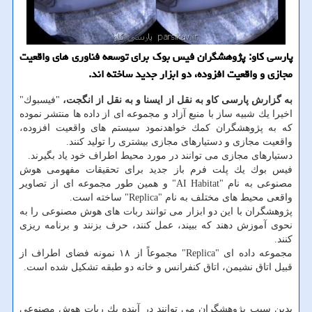
پارسی كاو: پژوهشگران فیس بوك برای توسعه فناوری های واقعیت
مجازی و واقعیت افزوده، دو ابزار جدید ساخته اند.
به گزارش پارسی كاو به نقل از ایسنا و به نقل از انگجت،
"فیسبوك"
اخیرا یك شبیه ساز با منبع آزاد و مجموعه ای از داده ها منتشر نموده
كه به پژوهشگران كمك خواهدنمود سیستم های واقعیت افزوده،
واقعیت مجازی و دستیارهای مجازی بیشتری را تولید كنند.
دستیارهای مجازی می توانند در مورد محیط اطراف خود یاد بگیرند.
فیس بوك یك پلت فرم باز جدید برای تحقیقات مفهومی هوش
مصنوعی به نام "AI Habitat" و همین طور مجموعه ای از تصاویر
واقعی محیط های مختلف به نام "Replica" ساخته است.
پژوهشگران با این دو ابزار می توانند ربات های هوش مصنوعی را به
نحوی آموزش دهند كه ببیند، عمل كنند، حرف بزنند و برنامه ریزی
كنند.
مجموعه داده ای "Replica" مجموعاً از ۱۸ نمونه فضای اطراف از
قبیل اتاق نشیمن، اتاق كنفرانس و خانه دو طبقه تشكیل شده است.
بدین سبب پژوهشگران می توانند در آینده یك ربات هوش مصنوعی