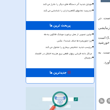
موبایل جدید آنر دستگاه های دیگر را شارژ می کند
اندروید تماسهای کلاهبرداران را شناسایی می کند
ین ماشین ها است. در
پربحث ترین ها
سال آزمایشی
اولین تصویر از محل برخورد موشک فالکون به ماه
بعد از مأموریت رادارست، شركت اسپیس ایكس موشك "فالكون هوی" را كه حامل یك فضاپیمای سبك به نام "لایت سیل ۲"(LightSail ۲) است
چرا جلوپنجره ها حذف شدند؟، عکس
 خورشید
برچسب جدید تشخیص بیماری را متحول می کند
 است. به
مراکز داده قربانی پنهان قطعی برق هزینه اختلال در اقتصاد
دیجیتال
جدیدترین ها