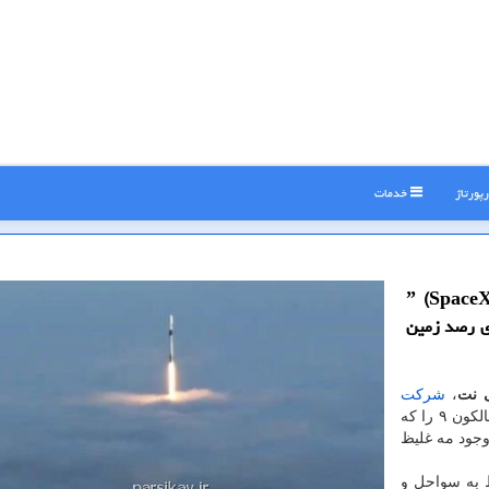
پورتاژ
خدمات
ارش پارسی كاو شركت فضایی ˮاسپیس ایكسˮ (SpaceX)
اهواره را همراه موشكˮفالكون ۹ ˮ برای رصد زمین
ی نت
،
شركت
فضایی "اسپیس ایكس" (SpaceX) روز چهارشنبه موشك فالكون ۹ را كه
ا وجود مه غلیظ
ط به سواحل و