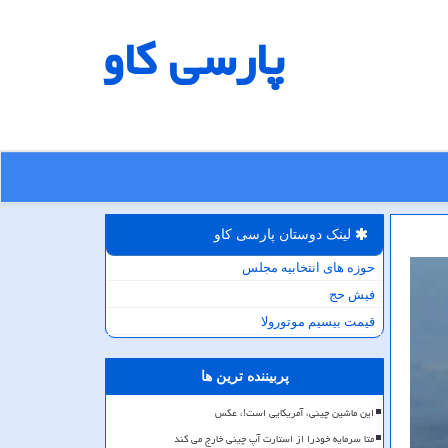
پارسی كاو
لینک دوستان پارسی كاو
حوزه های انتخابیه مجلس
فیش حج
قیمت بیسیم موتورولا
پربیننده ترین ها
این ماشین چینی، آمریکایی است!، عکس
متا سرمایه خودرا از استارت آپ چینی خارج می کند