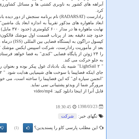
آبراهه های كشور به ناوبری كشتی ها و مسائل كشاورزی
كرد.
رادارست (RADARSAT) نام برنامه سنجش از دور دیده بانی زمین متعلق به آژانس فضایی كانادا (CSA) است.
نهایت ماهواره ها در مدار ۶۰۰ كیلومتری (حدود ۳۷۰ مایل) بالای زمین قرار خواهند گرفت.
كپسول دراگون به ایستگاه فضایی بین المللی (ISS) درماه مارس استفاده شده بود.
را ۲۴ ژوئن از پایگاه فضایی "كندی" به فضا خواهد فرس
به جلو حركت می كند.
" LightSail ۲" شبیه یك بادبادك غول پیكر بوده 
جای اینكه فضاپیما با سوخت های شیمیایی هدایت شود. " LightSail ۲" فرصتی برای آزمایش بادبان های خورشیدی بشمار می رود.
"انجمن سیاره ای" كه این فضاپیما را ساخته است، می خواهد با استفاده از "LightSail" ماهواره های "كیوب
مرورگر شما از ویدئو پشتیبانی نمی نماید.
فایل آنرا از اینجا دانلود كنید: video/mp4
1398/03/23
18:30:45
تگهای خبر:
شركت
این مطلب پارسی کاو را پسندیدین؟
(1)