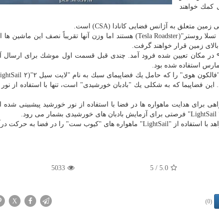
 كمك خواهند
ابعاد ماهواره های مذكور تقریباً به اندازه ابعاد یك ماشین" تسلا روستر"(Tesla Roadster) هستند اما وزن آنها تقریباً نصف ا
حدود چند دقیقه بعد از پرتاب قسمت اول موشك فالكون۹ در مكان تعیین شده فرود آمد. چندی قبل قسمت اول موشك برای ار
تاد. این فضاپیما كه به شكلی یك "بادبان خورشیدی" است، تنها با استفاده از نور
و بعنوان راهی برای هدایت ماهواره ها در فضا با استفاده از نور خورشید پیشبینی شده
 ست" را در فضا به حركت درآورد.
5033
/ 5
5.0
X
(0)