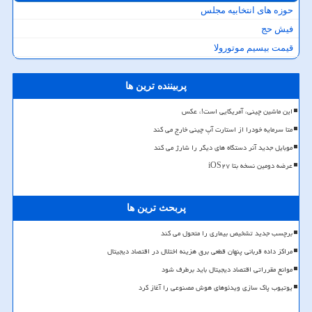
حوزه های انتخابیه مجلس
فیش حج
قیمت بیسیم موتورولا
پربیننده ترین ها
این ماشین چینی، آمریکایی است!، عکس
متا سرمایه خودرا از استارت آپ چینی خارج می کند
موبایل جدید آنر دستگاه های دیگر را شارژ می کند
عرضه دومین نسخه بتا iOS۲۷
پربحث ترین ها
برچسب جدید تشخیص بیماری را متحول می کند
مراکز داده قربانی پنهان قطعی برق هزینه اختلال در اقتصاد دیجیتال
موانع مقرراتی اقتصاد دیجیتال باید برطرف شود
یوتیوب پاک سازی ویدئوهای هوش مصنوعی را آغاز کرد