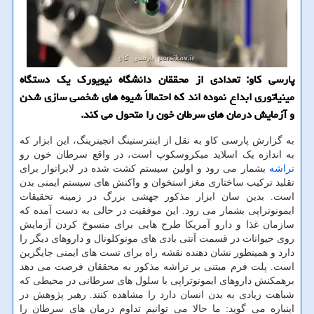
پارسی کاو: تعدادی از محققان دانشگاه نیویورک یک دستگاه
مینیاتوری ابداع نموده اند که احتمالاً شیوه های شخصی سازی شدن
و آزمایش درمان های سرطان خون را متحول می کند.
به گزارش پارسی کاو به نقل از اینترستینگ انجینرینگ، این ابزار که
به اندازه یک اسلاید میکروسکوپ است، در واقع سرطان خون رو
تراشه
بشمار می رود و اولین سیستم کشت شده در لابراتوار برای
تقلید ترکیب ساختاری مغز استخوان و واکنش های سیستم ایمنی بدن
است. بدین سان ابزار مذکور جهشی بزرگ در زمینه تحقیقات
ایمونوتراپی بشمار می رود. این موفقیت در حالی به دست آمده که
سازمان غذا و دارو آمریکا طرح هایی برای منسوخ کردن آزمایش
روی حیوانات در قسمت آنتی بادی های مونوکلونال و داروهای دیگر را
دارد و همینطور نشان دهنده نقشه راه برای تست های ایمنی جایگزین
است. پلت فرم مبتنی بر تراشه مذکور به محققان فرصت می دهد
برهمکنش داروهای ایمونوتراپی با سلول های سرطانی در محیطی که
شباهت زیادی به بدن انسان دارد را مشاهده کنند. رهبر پژوهش در
اینباره می گوید: ما حالا می توانیم تداوم درمان های سرطان را