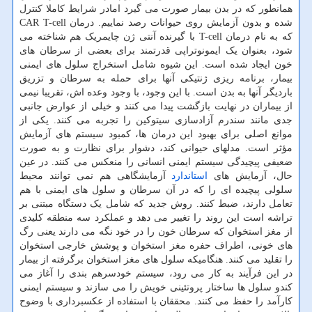
همانطور که در بدن بیمار صورت می گیرد امادر شرایط کاملا کنترل
شده و بدون آزمایش روی حیوانات رصد نماییم. درمان CAR T-cell
که به نام درمان T-cell با گیرنده آنتی ژن چایمریک هم شناخته می
شود، بعنوان یک ایمونوتراپی قدرتمند برای بعضی از سرطان های
خون ایجاد شده است. این شیوه شامل استخراج سلول های ایمنی
بیمار، برنامه ریزی ژنتیکی آنها برای حمله به سرطان و تزریق
باردیگر آنها به بدن است. با این وجود، با وجود وعده اش، تقریبا نیمی
از بیماران در نهایت بازگشت پیدا می کنند و خیلی از عوارض جانبی
جدی مانند سندرم آزادسازی سیتوکین را تجربه می کنند. یکی از
موانع اصلی برای بهبود این درمان ها، کمبود سیستم های آزمایش
مؤثر است. مدلهای حیوانی کند، دشوار برای نظارت و به صورت
ضعیفی پیچیدگی سیستم ایمنی انسانی را منعکس می کنند. در عین
حال، آزمایش های
استاندارد
آزمایشگاهی هم نمی توانند محیط
سلولی پیچیده ای را که در آن سرطان و سلول های ایمنی با هم
تعامل دارند، ضبط کنند. روش جدید که شامل یک دستگاه مبتنی بر
تراشه است این روند را تغییر می دهد و عملکرد سه منطقه کلیدی
از مغز استخوان که سرطان خون را در خود نگه می دارند یعنی رگ
های خونی، اطراف حفره مغز استخوان و پوشش خارجی استخوان
را تقلید می کنند. هنگامیکه سلول های مغز استخوان برگرفته از بیمار
در این فرآیند به کار می رود، سیستم خودسرهم بندی را آغاز می
کندو سلول ها ساختار پروتئینی خویش را می سازند و سیستم ایمنی
کارآمد را حفظ می کنند. محققان با استفاده از عکسبرداری با وضوح