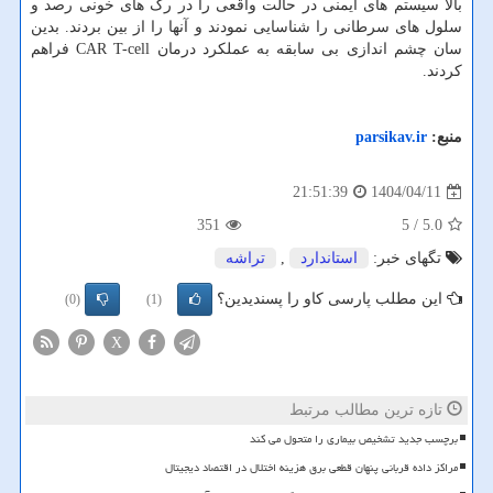
بالا سیستم های ایمنی در حالت واقعی را در رگ های خونی رصد و
سلول های سرطانی را شناسایی نمودند و آنها را از بین بردند. بدین
سان چشم اندازی بی سابقه به عملکرد درمان CAR T-cell فراهم
کردند.
منبع:
parsikav.ir
1404/04/11
21:51:39
351
/ 5
5.0
تگهای خبر:
استاندارد
,
تراشه
این مطلب پارسی کاو را پسندیدین؟
(0)
(1)
X
تازه ترین مطالب مرتبط
برچسب جدید تشخیص بیماری را متحول می کند
مراکز داده قربانی پنهان قطعی برق هزینه اختلال در اقتصاد دیجیتال