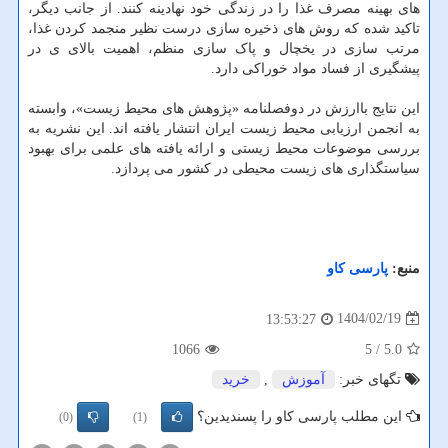
های بهینه مصرف غذا را در زندگی خود نهادینه کنند. از جانب دیگر،
تاکید شده که روش های ذخیره سازی درست نظیر منجمد کردن غذا،
مرتب سازی در یخچال و پاک سازی منظم، اهمیت بالای ی در
پیشگیری از فساد مواد خوراکی دارد.
این نتایج باارزش در دوفصلنامه «پژوهش های محیط زیست»، وابسته
به انجمن ارزیابی محیط زیست ایران انتشار یافته اند. این نشریه به
بررسی موضوعات محیط زیستی و ارائه یافته های علمی برای بهبود
سیاستگذاری های زیست محیطی در کشور می پردازد.
منبع:
پارسی كاو
1404/02/19
13:53:27
1066
/ 5
5.0
تگهای خبر:
آموزش
,
خرید
این مطلب پارسی کاو را پسندیدین؟
(0)
(1)