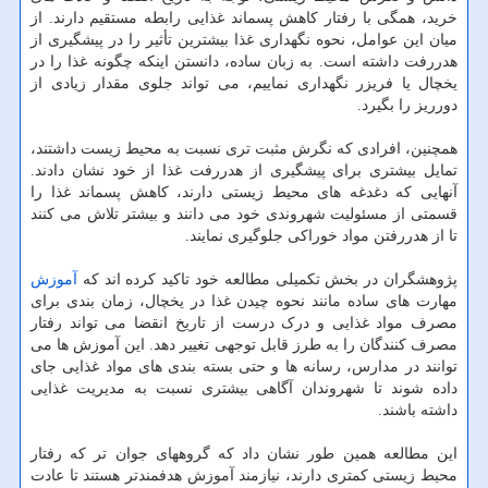
خرید، همگی با رفتار کاهش پسماند غذایی رابطه مستقیم دارند. از
میان این عوامل، نحوه نگهداری غذا بیشترین تأثیر را در پیشگیری از
هدررفت داشته است. به زبان ساده، دانستن اینکه چگونه غذا را در
یخچال یا فریزر نگهداری نماییم، می تواند جلوی مقدار زیادی از
دورریز را بگیرد.
همچنین، افرادی که نگرش مثبت تری نسبت به محیط زیست داشتند،
تمایل بیشتری برای پیشگیری از هدررفت غذا از خود نشان دادند.
آنهایی که دغدغه های محیط زیستی دارند، کاهش پسماند غذا را
قسمتی از مسئولیت شهروندی خود می دانند و بیشتر تلاش می کنند
تا از هدررفتن مواد خوراکی جلوگیری نمایند.
پژوهشگران در بخش تکمیلی مطالعه خود تاکید کرده اند که
آموزش
مهارت های ساده مانند نحوه چیدن غذا در یخچال، زمان بندی برای
مصرف مواد غذایی و درک درست از تاریخ انقضا می تواند رفتار
مصرف کنندگان را به طرز قابل توجهی تغییر دهد. این آموزش ها می
توانند در مدارس، رسانه ها و حتی بسته بندی های مواد غذایی جای
داده شوند تا شهروندان آگاهی بیشتری نسبت به مدیریت غذایی
داشته باشند.
این مطالعه همین طور نشان داد که گروههای جوان تر که رفتار
محیط زیستی کمتری دارند، نیازمند آموزش هدفمندتر هستند تا عادت