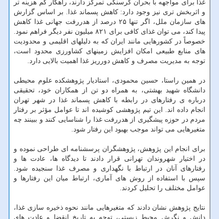
غذا برای مواجهه با بحران گرسنگی تمرکز دارند، راهکار کم هزینه تر
و اثربخش تری نیز وجود دارد: کاهش پسماند غذا. بر اساس گزارش
های سازمان ملل، اگر تنها ۲۵ درصد از هدررفت جهانی غذا کاهش
پیدا کند، می توان غذای کافی برای ۸۲۱ میلیون نفر دیگر فراهم نمود.
خصوصاً در کشورهایی مانند ایران که به دلیلهای اقلیمی و محدودیت
های منابع طبیعی امکان افزایش زمینهای کشاورزی محدود است،
توجه به مدیریت مصرف و کاهش دورریز غذا اهمیت بالایی دارد.
در همین راستا، حسین محمودی، استادیار پژوهشکده علوم محیطی
دانشگاه شهید بهشتی، به همراه دو تن از همکاران خود، تحقیقی
درباره ی رفتارهای در رابطه با کاهش پسماند غذا در شهر تهران
انجام داده اند. این تیم پژوهشی کوشیده اند تا عوامل مؤثر بر رفتار
مردم در حوزه پیشگیری از هدررفت غذا را شناسایی کنند و ببینند چه
متغیرهایی می تواند موجب بهبود این رفتار شود.
برای انجام این پژوهش، پژوهشگران پرسشنامه ای طراحی نموده و
در اختیار شهروندان تهرانی قرار دادند تا دیدگاه ها، عادت ها و
رفتارهای آنان در ارتباط با نگهداری و مصرف غذا سنجیده شود.
سپس با استفاده از روش های آماری، ارتباط میان این رفتارها و
عوامل مختلف را تحلیل کردند.
نتایج پژوهش نشان دادند که متغیرهایی مانند نحوه ذخیره سازی غذا،
دانش و نگرش محیط زیستی، توجه به تاریخ انقضا و عادت های