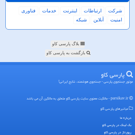
شركت
ارتباطات
اینترنت
خدمات
فناوری
امنیت
آنلاین
شبكه
بلاگ پارسی کاو
بازگشت به پارسی کاو
پارسی كاو
موتور جستجوی پارسی - جستجوی هوشمند، نتایج ایرانی!
parsikav.ir - مالکیت معنوی سایت پارسی كاو متعلق به مالکین آن می باشد
میانبرهای پارسی كاو
درباره ما
بک لینک در پارسی كاو
رپورتاژ در پارسی كاو