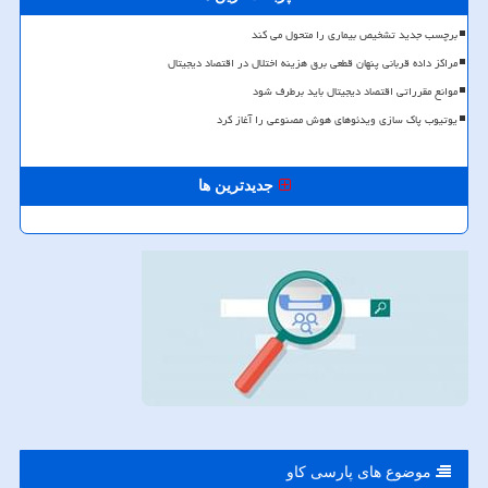
برچسب جدید تشخیص بیماری را متحول می کند
مراکز داده قربانی پنهان قطعی برق هزینه اختلال در اقتصاد دیجیتال
موانع مقرراتی اقتصاد دیجیتال باید برطرف شود
یوتیوب پاک سازی ویدئوهای هوش مصنوعی را آغاز کرد
جدیدترین ها
موضوع های پارسی كاو