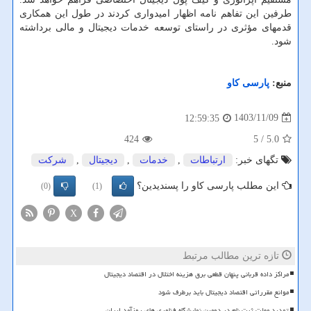
طرفین این تفاهم نامه اظهار امیدواری کردند در طول این همکاری
قدمهای مؤثری در راستای توسعه خدمات دیجیتال و مالی برداشته
شود.
منبع:
پارسی كاو
1403/11/09
12:59:35
424
/ 5
5.0
تگهای خبر:
ارتباطات
,
خدمات
,
دیجیتال
,
شركت
این مطلب پارسی کاو را پسندیدین؟
(0)
(1)
X
تازه ترین مطالب مرتبط
مراکز داده قربانی پنهان قطعی برق هزینه اختلال در اقتصاد دیجیتال
موانع مقرراتی اقتصاد دیجیتال باید برطرف شود
تمدید مهلت ثبت نام در دومین نمایشگاه فناوری های روزآمد ایران