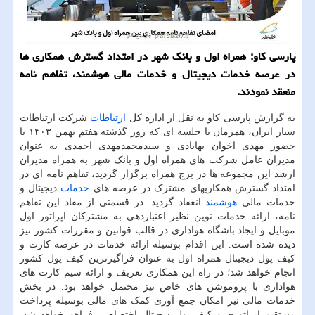
پارسی کاو: همراه اول و بانک شهر در امتداد گسترش همکاری ها
در عرصه خدمات دیجیتال و خدمات مالی هوشمند، تفاهم نامه
منعقد نمودند.
به گزارش پارسی کاو به نقل از اداره کل
ارتباطات
شرکت ارتباطات
سیار ایران، همزمان با جلسه ای که روز گذشته هفتم بهمن ۱۴۰۳ با
حضور مهدی اخوان بهابادی و سیدمحمدمهدی احمدی به عنوان
مدیران عامل شرکت های همراه اول و بانک شهر به همراه مدیران
ارشد این مجموعه ها در برج همراه برگزار گردید، تفاهم نامه ای در
امتداد گسترش همکاریهای مشترک در عرصه های
خدمات
دیجیتال و
خدمات مالی
هوشمند
انعقاد گردید. در قسمتی از مفاد این تفاهم
نامه، ارائه خدمات نوین نظیر اعتباردهی به مشترکان اپراتور اول
موبایل و ایجاد باشگاه هواداری در قالب قوانین و مقررات کشور نیز
دیده شده است. این اقدام بوسیله ارائه خدمات در عرصه کارت و
کیف پول دیجیتال همراه اول به عنوان فراگیرترین کیف پول کشور
انجام خواهد شد؛ در راه این همکاری تعریف و ارائه سیم کارت های
هواداری با پروموشن های خاص نیز محتمل خواهد بود. در بخش
خدمات مالی نیز امکان جمع آوری کمک های مالی بوسیله پرداخت
مستقیم اپراتوری و کیف پول دیجیتال اختصاصی فراهم خواهد شد.