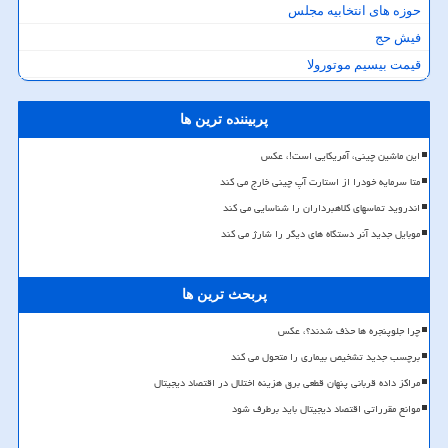
حوزه های انتخابیه مجلس
فیش حج
قیمت بیسیم موتورولا
پربیننده ترین ها
این ماشین چینی، آمریکایی است!، عکس
متا سرمایه خودرا از استارت آپ چینی خارج می کند
اندروید تماسهای کلاهبرداران را شناسایی می کند
موبایل جدید آنر دستگاه های دیگر را شارژ می کند
پربحث ترین ها
چرا جلوپنجره ها حذف شدند؟، عکس
برچسب جدید تشخیص بیماری را متحول می کند
مراکز داده قربانی پنهان قطعی برق هزینه اختلال در اقتصاد دیجیتال
موانع مقرراتی اقتصاد دیجیتال باید برطرف شود