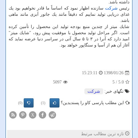
داشته باشد.
رئیس
شركت
سازنده اظهار نمود كه اساساً ما قادر نخواهیم بود یك
غذای دریایی تولید نماییم كه دقیقاً مانند یك جانور آبزی مانند ماهی
باشد.
شایك میتز از چندین منبع بودجه تولید این محصول را تأمین كرده
است. اگر مراحل تولید محصول با موفقیت پیش رود، "شایك میتز"
امید دارد كه آنرا در ۳ تا ۵ سال آتی در سراسر دنیا عرضه نماید كه
آغاز آن هم از آسیا و سنگاپور خواهد بود.
1398/01/26
15:23:11
5097
/ 5
5.0
تگهای خبر:
شركت
این مطلب پارسی کاو را پسندیدین؟
(0)
(1)
X
تازه ترین مطالب مرتبط