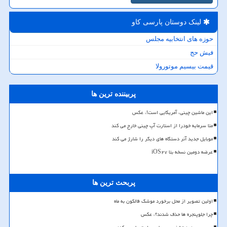
لینک دوستان پارسی كاو
حوزه های انتخابیه مجلس
فیش حج
قیمت بیسیم موتورولا
پربیننده ترین ها
این ماشین چینی، آمریکایی است!، عکس
متا سرمایه خودرا از استارت آپ چینی خارج می کند
موبایل جدید آنر دستگاه های دیگر را شارژ می کند
عرضه دومین نسخه بتا iOS۲۷
پربحث ترین ها
اولین تصویر از محل برخورد موشک فالکون به ماه
چرا جلوپنجره ها حذف شدند؟، عکس